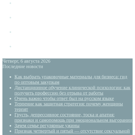
Измена
Слушать своё тело
Новый год
PSYECO
Четверг, 6 августа 2026
Последние новости
Как выбрать упаковочные материалы для бизнеса: гид
по оптовым закупкам
Дистанционное обучение клинической психологии: как
получить профессию без отрыва от работы
Очень важно чтобы ответ был на русском языке
Терпение как защитная стратегия: почему женщины
терпят
Грусть, депрессивное состояние, тоска и апатия:
признаки и самопомощь при эмоциональном выгорании
Зачем семье регулярные ужины
Признак четвертый и пятый — отсутствие сексуальной