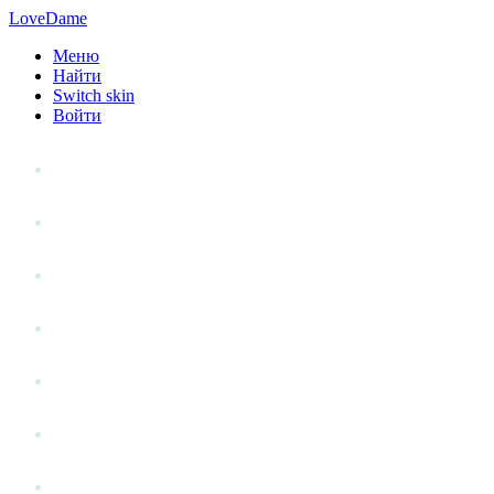
LoveDame
Меню
Найти
Switch skin
Войти
Личный опыт
Статьи
Стиль жизни
Точка зрения
Антистресс
Вопрос к эксперту
Гений места