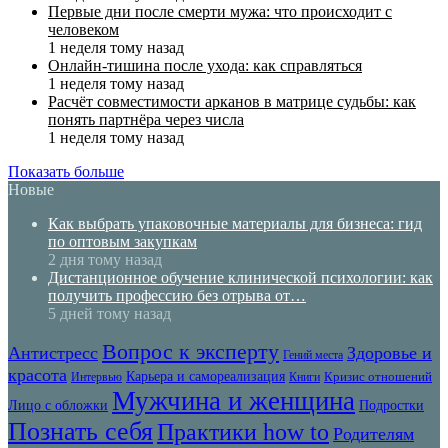
Первые дни после смерти мужа: что происходит с
человеком
1 неделя тому назад
Онлайн-тишина после ухода: как справляться
1 неделя тому назад
Расчёт совместимости арканов в матрице судьбы: как
понять партнёра через числа
1 неделя тому назад
Показать больше
Новые
Как выбрать упаковочные материалы для бизнеса: гид
по оптовым закупкам
2 дня тому назад
Дистанционное обучение клинической психологии: как
получить профессию без отрыва от…
5 дней тому назад
Вопрос к эксперту
Антистресс
Здоровье и
Гений места
красота
Карьера и самореализация
Кризис отношений
Интервью
Книги
Мужчина и женщина
Лицо с обложки
Подростки
Познать себя
Практики how to
Родителям