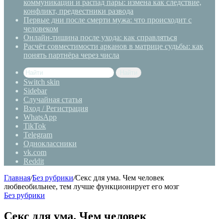
коммуникации и распад пары: измена как следствие,
конфликт, предвестники развода
Первые дни после смерти мужа: что происходит с
человеком
Онлайн-тишина после ухода: как справляться
Расчёт совместимости арканов в матрице судьбы: как
понять партнёра через числа
Найти
Switch skin
Sidebar
Случайная статья
Вход / Регистрация
WhatsApp
TikTok
Telegram
Одноклассники
vk.com
Reddit
Главная
/
Без рубрики
/
Секс для ума. Чем человек
любвеобильнее, тем лучше функционирует его мозг
Без рубрики
Секс для ума. Чем человек