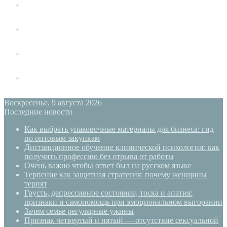
Измена
Слушать своё тело
Новый год
PSYECO
Воскресенье, 9 августа 2026
Последние новости
Как выбрать упаковочные материалы для бизнеса: гид
по оптовым закупкам
Дистанционное обучение клинической психологии: как
получить профессию без отрыва от работы
Очень важно чтобы ответ был на русском языке
Терпение как защитная стратегия: почему женщины
терпят
Грусть, депрессивное состояние, тоска и апатия:
признаки и самопомощь при эмоциональном выгорании
Зачем семье регулярные ужины
Признак четвертый и пятый — отсутствие сексуальной