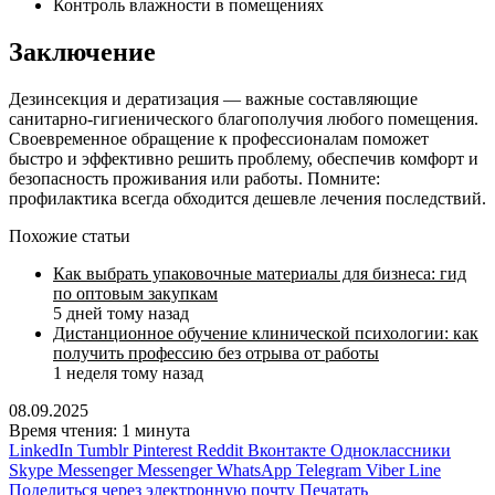
Контроль влажности в помещениях
Заключение
Дезинсекция и дератизация — важные составляющие
санитарно-гигиенического благополучия любого помещения.
Своевременное обращение к профессионалам поможет
быстро и эффективно решить проблему, обеспечив комфорт и
безопасность проживания или работы. Помните:
профилактика всегда обходится дешевле лечения последствий.
Похожие статьи
Как выбрать упаковочные материалы для бизнеса: гид
по оптовым закупкам
5 дней тому назад
Дистанционное обучение клинической психологии: как
получить профессию без отрыва от работы
1 неделя тому назад
08.09.2025
Время чтения: 1 минута
LinkedIn
Tumblr
Pinterest
Reddit
Вконтакте
Одноклассники
Skype
Messenger
Messenger
WhatsApp
Telegram
Viber
Line
Поделиться через электронную почту
Печатать