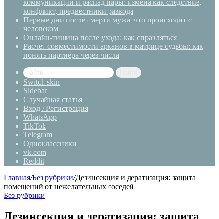
коммуникации и распад пары: измена как следствие,
конфликт, предвестники развода
Первые дни после смерти мужа: что происходит с
человеком
Онлайн-тишина после ухода: как справляться
Расчёт совместимости арканов в матрице судьбы: как
понять партнёра через числа
Найти
Switch skin
Sidebar
Случайная статья
Вход / Регистрация
WhatsApp
TikTok
Telegram
Одноклассники
vk.com
Reddit
Главная
/
Без рубрики
/
Дезинсекция и дератизация: защита
помещений от нежелательных соседей
Без рубрики
Дезинсекция и дератизация: защита