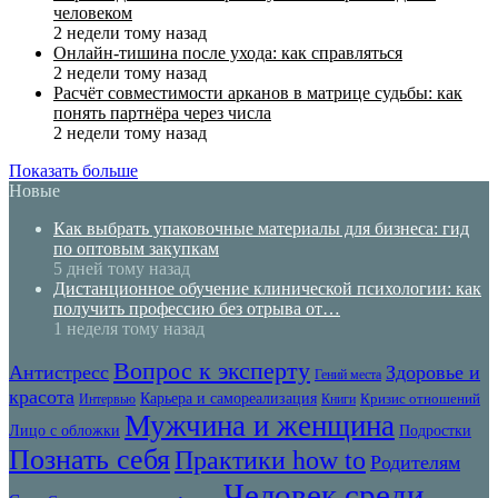
человеком
2 недели тому назад
Онлайн-тишина после ухода: как справляться
2 недели тому назад
Расчёт совместимости арканов в матрице судьбы: как
понять партнёра через числа
2 недели тому назад
Показать больше
Новые
Как выбрать упаковочные материалы для бизнеса: гид
по оптовым закупкам
5 дней тому назад
Дистанционное обучение клинической психологии: как
получить профессию без отрыва от…
1 неделя тому назад
Вопрос к эксперту
Антистресс
Здоровье и
Гений места
красота
Карьера и самореализация
Кризис отношений
Интервью
Книги
Мужчина и женщина
Лицо с обложки
Подростки
Познать себя
Практики how to
Родителям
Человек среди