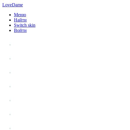
LoveDame
Меню
Найти
Switch skin
Войти
Личный опыт
Статьи
Стиль жизни
Точка зрения
Антистресс
Вопрос к эксперту
Гений места