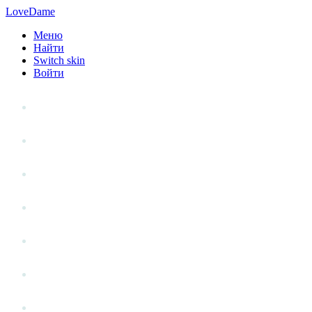
LoveDame
Меню
Найти
Switch skin
Войти
Личный опыт
Статьи
Стиль жизни
Точка зрения
Антистресс
Вопрос к эксперту
Гений места