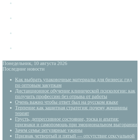
Измена
Слушать своё тело
Новый год
PSYECO
Понедельник, 10 августа 2026
Последние новости
Как выбрать упаковочные материалы для бизнеса: гид
по оптовым закупкам
Дистанционное обучение клинической психологии: как
получить профессию без отрыва от работы
Очень важно чтобы ответ был на русском языке
Терпение как защитная стратегия: почему женщины
терпят
Грусть, депрессивное состояние, тоска и апатия:
признаки и самопомощь при эмоциональном выгорании
Зачем семье регулярные ужины
Признак четвертый и пятый — отсутствие сексуальной