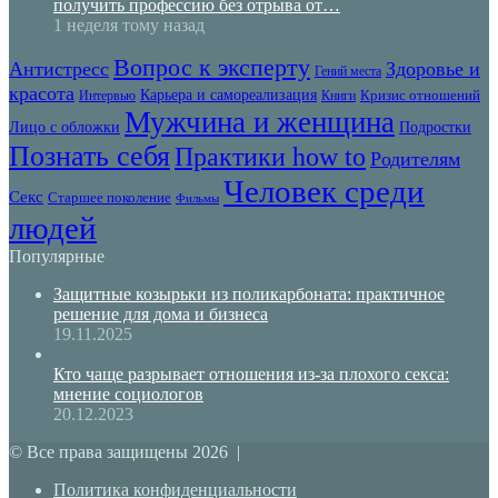
получить профессию без отрыва от…
1 неделя тому назад
Вопрос к эксперту
Антистресс
Здоровье и
Гений места
красота
Карьера и самореализация
Кризис отношений
Интервью
Книги
Мужчина и женщина
Лицо с обложки
Подростки
Познать себя
Практики how to
Родителям
Человек среди
Секс
Старшее поколение
Фильмы
людей
Популярные
Защитные козырьки из поликарбоната: практичное
решение для дома и бизнеса
19.11.2025
Кто чаще разрывает отношения из-за плохого секса:
мнение социологов
20.12.2023
© Все права защищены 2026 |
Политика конфиденциальности