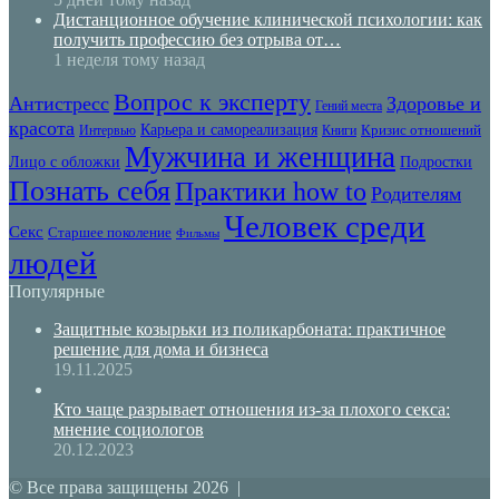
Дистанционное обучение клинической психологии: как
получить профессию без отрыва от…
1 неделя тому назад
Вопрос к эксперту
Антистресс
Здоровье и
Гений места
красота
Карьера и самореализация
Кризис отношений
Интервью
Книги
Мужчина и женщина
Лицо с обложки
Подростки
Познать себя
Практики how to
Родителям
Человек среди
Секс
Старшее поколение
Фильмы
людей
Популярные
Защитные козырьки из поликарбоната: практичное
решение для дома и бизнеса
19.11.2025
Кто чаще разрывает отношения из-за плохого секса:
мнение социологов
20.12.2023
© Все права защищены 2026 |