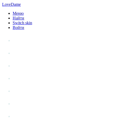
LoveDame
Меню
Найти
Switch skin
Войти
Личный опыт
Статьи
Стиль жизни
Точка зрения
Антистресс
Вопрос к эксперту
Гений места