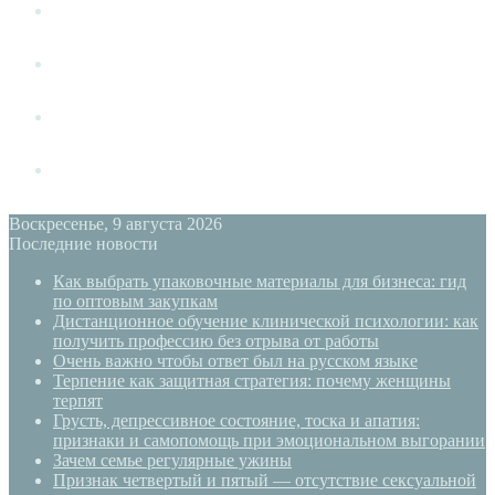
Измена
Слушать своё тело
Новый год
PSYECO
Воскресенье, 9 августа 2026
Последние новости
Как выбрать упаковочные материалы для бизнеса: гид
по оптовым закупкам
Дистанционное обучение клинической психологии: как
получить профессию без отрыва от работы
Очень важно чтобы ответ был на русском языке
Терпение как защитная стратегия: почему женщины
терпят
Грусть, депрессивное состояние, тоска и апатия:
признаки и самопомощь при эмоциональном выгорании
Зачем семье регулярные ужины
Признак четвертый и пятый — отсутствие сексуальной