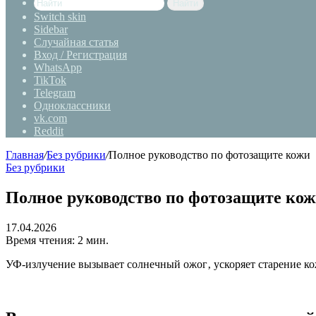
Найти
Switch skin
Sidebar
Случайная статья
Вход / Регистрация
WhatsApp
TikTok
Telegram
Одноклассники
vk.com
Reddit
Главная
/
Без рубрики
/
Полное руководство по фотозащите кожи
Без рубрики
Полное руководство по фотозащите ко
17.04.2026
Время чтения: 2 мин.
УФ-излучение вызывает солнечный ожог‚ ускоряет старение ко