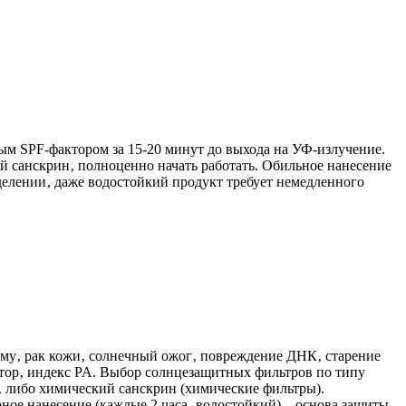
ым SPF-фактором за 15-20 минут до выхода на УФ-излучение.
й санскрин‚ полноценно начать работать. Обильное нанесение
делении‚ даже водостойкий продукт требует немедленного
у‚ рак кожи‚ солнечный ожог‚ повреждение ДНК‚ старение
ктор‚ индекс PA. Выбор солнцезащитных фильтров по типу
‚ либо химический санскрин (химические фильтры).
ое нанесение (каждые 2 часа‚ водостойкий) – основа защиты