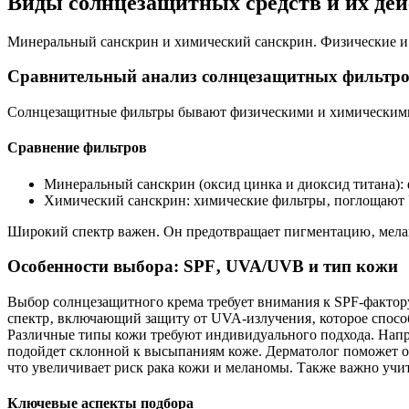
Виды солнцезащитных средств и их дей
Минеральный санскрин и химический санскрин. Физические и
Сравнительный анализ солнцезащитных фильтр
Солнцезащитные фильтры бывают физическими и химическими.
Сравнение фильтров
Минеральный санскрин (оксид цинка и диоксид титана):
Химический санскрин: химические фильтры‚ поглощают
Широкий спектр важен. Он предотвращает пигментацию‚ мелан
Особенности выбора: SPF‚ UVA/UVB и тип кожи
Выбор солнцезащитного крема требует внимания к SPF-факто
спектр‚ включающий защиту от UVA-излучения‚ которое спосо
Различные типы кожи требуют индивидуального подхода. Напр
подойдет склонной к высыпаниям коже. Дерматолог поможет 
что увеличивает риск рака кожи и меланомы. Также важно учи
Ключевые аспекты подбора