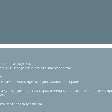
 оптовым закупкам
олучить профессию без отрыва от работы
ят
аки и самопомощь при эмоциональном выгорании
ммуникации и распад пары: измена как следствие, конфликт, пр
ком
ять партнёра через числа