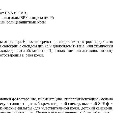
.
 от UVA и UVB.
 с высоким SPF и индексом PA.
ьный солнцезащитный крем.
 от солнца. Наносите средство с широким спектром и адекватн
 санскрин с оксидом цинка и диоксидом титана‚ или химически
ждые два часа обязательно. При плавании или активном потоот
отостарения и рака кожи.
ющей фотостарение‚ пигментацию‚ гиперпигментацию‚ меланом
оветует солнцезащитный крем: широкий спектр‚ высокий SPF-фа
изические фильтры) для чувствительной кожи‚ детский санскрин
ивают фотозащиту. Правильное применение (обильно) и повторн