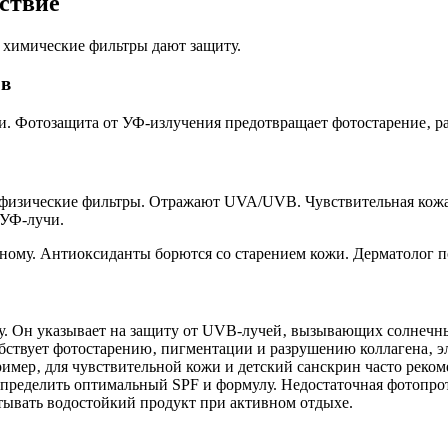
ствие
 химические фильтры дают защиту.
ов
 Фотозащита от УФ-излучения предотвращает фотостарение‚ ра
 физические фильтры. Отражают UVA/UVB. Чувствительная кожа
 УФ-лучи.
ому. Антиоксиданты борются со старением кожи. Дерматолог п
ру. Он указывает на защиту от UVB-лучей‚ вызывающих солнеч
бствует фотостарению‚ пигментации и разрушению коллагена‚ э
имер‚ для чувствительной кожи и детский санскрин часто реко
определить оптимальный SPF и формулу. Недостаточная фотопр
тывать водостойкий продукт при активном отдыхе.