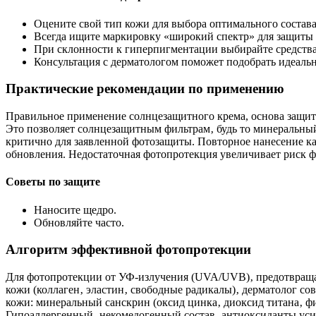
Оцените свой тип кожи для выбора оптимального состава
Всегда ищите маркировку «широкий спектр» для защиты
При склонности к гиперпигментации выбирайте средства
Консультация с дерматологом поможет подобрать идеал
Практические рекомендации по применению
Правильное применение солнцезащитного крема, основа защиты
Это позволяет солнцезащитным фильтрам‚ будь то минеральный
критично для заявленной фотозащиты. Повторное нанесение ка
обновления. Недостаточная фотопротекция увеличивает риск ф
Советы по защите
Наносите щедро.
Обновляйте часто.
Алгоритм эффективной фотопротекции
Для фотопротекции от УФ-излучения (UVA/UVB)‚ предотвраща
кожи (коллаген‚ эластин‚ свободные радикалы)‚ дерматолог с
кожи: минеральный санскрин (оксид цинка‚ диоксид титана‚ ф
Гипоаллергенный‚ некомедогенный состав‚ антиоксиданты усил