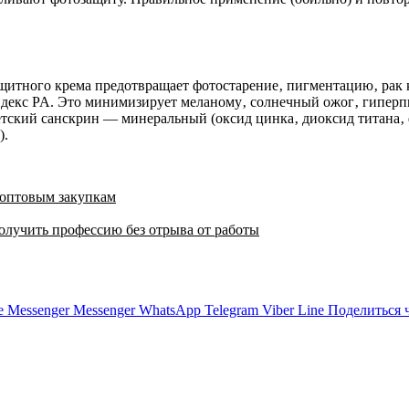
итного крема предотвращает фотостарение‚ пигментацию‚ рак 
декс PA. Это минимизирует меланому‚ солнечный ожог‚ гиперпи
детский санскрин — минеральный (оксид цинка‚ диоксид титана
).
 оптовым закупкам
олучить профессию без отрыва от работы
e
Messenger
Messenger
WhatsApp
Telegram
Viber
Line
Поделиться 