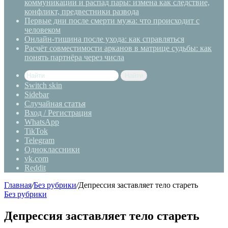
коммуникации и распад пары: измена как следствие,
конфликт, предвестники развода
Первые дни после смерти мужа: что происходит с
человеком
Онлайн-тишина после ухода: как справляться
Расчёт совместимости арканов в матрице судьбы: как
понять партнёра через числа
Найти
Switch skin
Sidebar
Случайная статья
Вход / Регистрация
WhatsApp
TikTok
Telegram
Одноклассники
vk.com
Reddit
Главная
/
Без рубрики
/
Депрессия заставляет тело стареть
Без рубрики
Депрессия заставляет тело стареть