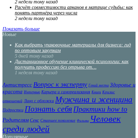
2 недели тому назад
Расчёт совместимости арканов в матрице судьбы: как
понять партнёра через числа
2 недели тому назад
Показать больше
Новые
Как выбрать упаковочные материалы для бизнеса: гид
по оптовым закупкам
5 дней тому назад
Дистанционное обучение клинической психологии: как
получить профессию без отрыва от…
1 неделя тому назад
Вопрос к эксперту
Антистресс
Здоровье и
Гений места
красота
Карьера и самореализация
Кризис
Интервью
Книги
Мужчина и женщина
Лицо с обложки
отношений
Познать себя
Практики how to
Подростки
Человек
Родителям
Секс
Старшее поколение
Фильмы
среди людей
Популярные