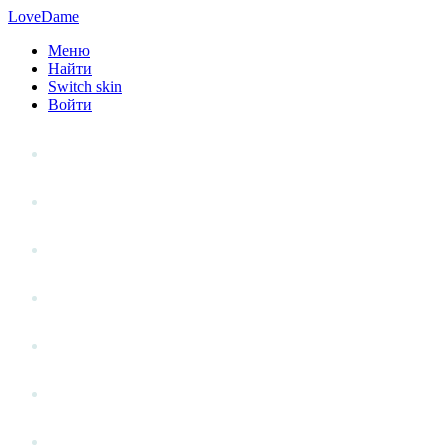
LoveDame
Меню
Найти
Switch skin
Войти
Личный опыт
Статьи
Стиль жизни
Точка зрения
Антистресс
Вопрос к эксперту
Гений места