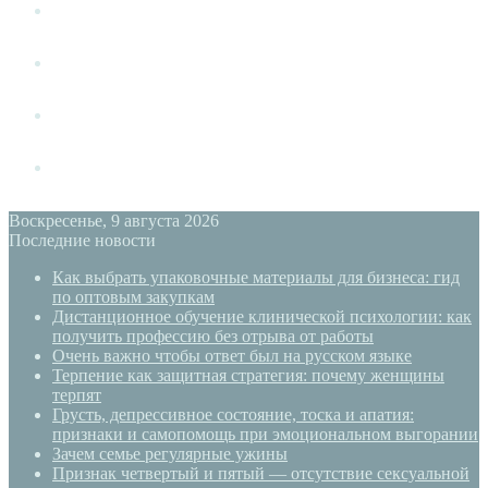
Измена
Слушать своё тело
Новый год
PSYECO
Воскресенье, 9 августа 2026
Последние новости
Как выбрать упаковочные материалы для бизнеса: гид
по оптовым закупкам
Дистанционное обучение клинической психологии: как
получить профессию без отрыва от работы
Очень важно чтобы ответ был на русском языке
Терпение как защитная стратегия: почему женщины
терпят
Грусть, депрессивное состояние, тоска и апатия:
признаки и самопомощь при эмоциональном выгорании
Зачем семье регулярные ужины
Признак четвертый и пятый — отсутствие сексуальной