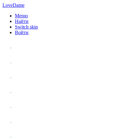
LoveDame
Меню
Найти
Switch skin
Войти
Личный опыт
Статьи
Стиль жизни
Точка зрения
Антистресс
Вопрос к эксперту
Гений места