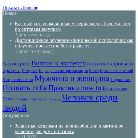
Показать больше
Новые
Как выбрать упаковочные материалы для бизнеса: гид
по оптовым закупкам
3 дня тому назад
Дистанционное обучение клинической психологии: как
получить профессию без отрыва от…
5 дней тому назад
Вопрос к эксперту
Антистресс
Здоровье и
Гений места
красота
Карьера и самореализация
Кризис отношений
Интервью
Книги
Мужчина и женщина
Лицо с обложки
Подростки
Познать себя
Практики how to
Родителям
Человек среди
Секс
Старшее поколение
Фильмы
людей
Популярные
Защитные козырьки из поликарбоната: практичное
решение для дома и бизнеса
19.11.2025