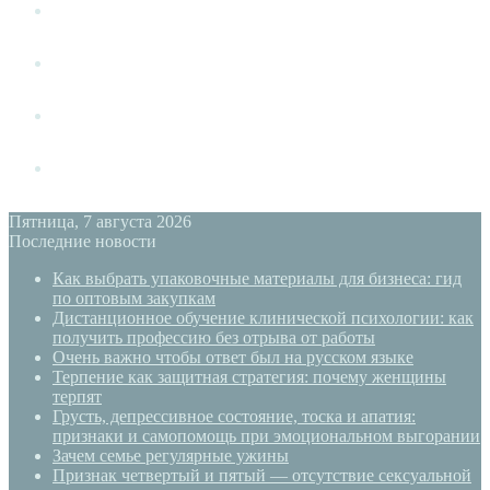
Измена
Слушать своё тело
Новый год
PSYECO
Пятница, 7 августа 2026
Последние новости
Как выбрать упаковочные материалы для бизнеса: гид
по оптовым закупкам
Дистанционное обучение клинической психологии: как
получить профессию без отрыва от работы
Очень важно чтобы ответ был на русском языке
Терпение как защитная стратегия: почему женщины
терпят
Грусть, депрессивное состояние, тоска и апатия:
признаки и самопомощь при эмоциональном выгорании
Зачем семье регулярные ужины
Признак четвертый и пятый — отсутствие сексуальной