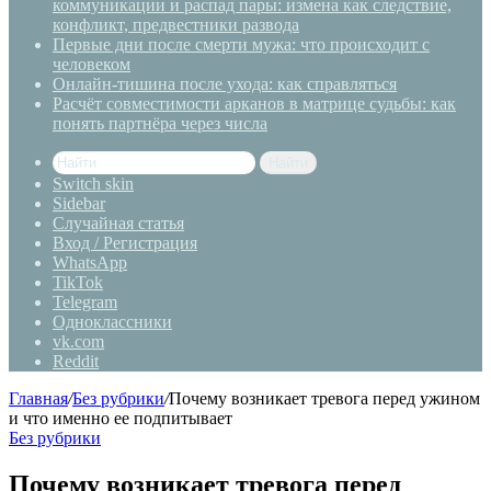
коммуникации и распад пары: измена как следствие,
конфликт, предвестники развода
Первые дни после смерти мужа: что происходит с
человеком
Онлайн-тишина после ухода: как справляться
Расчёт совместимости арканов в матрице судьбы: как
понять партнёра через числа
Найти
Switch skin
Sidebar
Случайная статья
Вход / Регистрация
WhatsApp
TikTok
Telegram
Одноклассники
vk.com
Reddit
Главная
/
Без рубрики
/
Почему возникает тревога перед ужином
и что именно ее подпитывает
Без рубрики
Почему возникает тревога перед