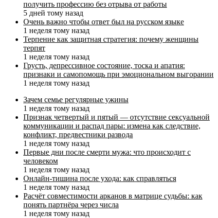
получить профессию без отрыва от работы
5 дней тому назад
Очень важно чтобы ответ был на русском языке
1 неделя тому назад
Терпение как защитная стратегия: почему женщины
терпят
1 неделя тому назад
Грусть, депрессивное состояние, тоска и апатия:
признаки и самопомощь при эмоциональном выгорании
1 неделя тому назад
Зачем семье регулярные ужины
1 неделя тому назад
Признак четвертый и пятый — отсутствие сексуальной
коммуникации и распад пары: измена как следствие,
конфликт, предвестники развода
1 неделя тому назад
Первые дни после смерти мужа: что происходит с
человеком
1 неделя тому назад
Онлайн-тишина после ухода: как справляться
1 неделя тому назад
Расчёт совместимости арканов в матрице судьбы: как
понять партнёра через числа
1 неделя тому назад