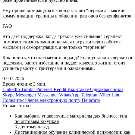
реже проваливается в чувство вины.
Ему проще возвращаться к контакту без “перекоса”: мягкие
коммуникации, границы в общении, разговор без конфликтов.
FAQ
Что дает поддержка, когда тревога уже сильная? Терапевт
помогает снизить эмоциональная нагрузка через работу с
мыслями и саморегуляция, а не только “терпение”.
Как понять, что пора менять подход? Если усталость держится
неделями, растет избегание и падает качество жизни, стоит
усилить работу с триггерами и ожиданиями.
07.07.2026
Время чтения: 3 мин.
LinkedIn
Tumblr
Pinterest
Reddit
Вконтакте
Одноклассники
Skype
Messenger
Messenger
WhatsApp
Telegram
Viber
Line
Поделиться через электронную почту
Печатать
Новые статьи
Как выбрать упаковочные материалы для бизнеса: гид
по оптовым закупкам
3 дня тому назад
Дистанционное обучение клинической психологии: как