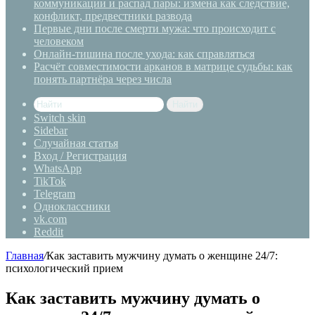
коммуникации и распад пары: измена как следствие,
конфликт, предвестники развода
Первые дни после смерти мужа: что происходит с
человеком
Онлайн-тишина после ухода: как справляться
Расчёт совместимости арканов в матрице судьбы: как
понять партнёра через числа
Найти
Switch skin
Sidebar
Случайная статья
Вход / Регистрация
WhatsApp
TikTok
Telegram
Одноклассники
vk.com
Reddit
Главная
/
Как заставить мужчину думать о женщине 24/7:
психологический прием
Как заставить мужчину думать о