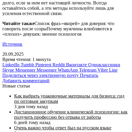
долго, если за ним нет настоящей личности. Всегда
оставайтесь собой, а эти методы используйте лишь для
усиления естественной связи.
Читайте также
Список фраз-«якорей» для доверия: что
говорить после ссорыПочему мужчины влюбляются в
«плохих» девушек: мнение психологов
Источник
20.09.2025
Время чтения: 1 минута
LinkedIn
Tumblr
Pinterest
Reddit
Вконтакте
Одноклассники
Skype
Messenger
Messenger
WhatsApp
Telegram
Viber
Line
Поделиться через электронную почту
Печатать
Добавить комментарий
Новые статьи
Как выбрать упаковочные материалы для бизнеса: гид
по оптовым закупкам
3 дня тому назад
Дистанционное обучение клинической психологии: как
получить профессию без отрыва от работы
6 дней тому назад
Очень важно чтобы ответ был на русском языке