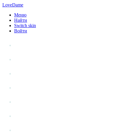
LoveDame
Меню
Найти
Switch skin
Войти
Личный опыт
Статьи
Стиль жизни
Точка зрения
Антистресс
Вопрос к эксперту
Гений места