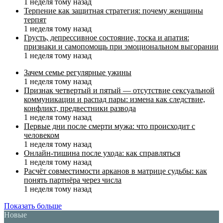
1 неделя тому назад
Терпение как защитная стратегия: почему женщины
терпят
1 неделя тому назад
Грусть, депрессивное состояние, тоска и апатия:
признаки и самопомощь при эмоциональном выгорании
1 неделя тому назад
Зачем семье регулярные ужины
1 неделя тому назад
Признак четвертый и пятый — отсутствие сексуальной
коммуникации и распад пары: измена как следствие,
конфликт, предвестники развода
1 неделя тому назад
Первые дни после смерти мужа: что происходит с
человеком
1 неделя тому назад
Онлайн-тишина после ухода: как справляться
1 неделя тому назад
Расчёт совместимости арканов в матрице судьбы: как
понять партнёра через числа
1 неделя тому назад
Показать больше
Новые