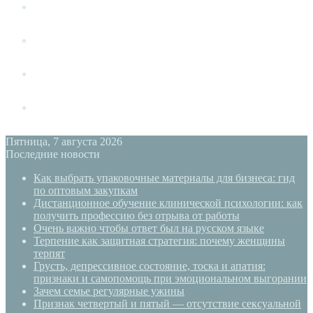
Измена
Слушать своё тело
Новый год
PSYECO
Пятница, 7 августа 2026
Последние новости
Как выбрать упаковочные материалы для бизнеса: гид
по оптовым закупкам
Дистанционное обучение клинической психологии: как
получить профессию без отрыва от работы
Очень важно чтобы ответ был на русском языке
Терпение как защитная стратегия: почему женщины
терпят
Грусть, депрессивное состояние, тоска и апатия:
признаки и самопомощь при эмоциональном выгорании
Зачем семье регулярные ужины
Признак четвертый и пятый — отсутствие сексуальной