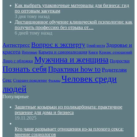
Как выбрать упаковочные материалы для бизнеса: гид
по оптовым закупкам
3 дня тому назад
Дистанционное обучение клинической психологии: как
получить профессию без отрыва от…
6 дней тому назад
Вопрос к эксперту
Антистресс
Здоровье и
Гений места
красота
Карьера и самореализация
Кризис отношений
Интервью
Книги
Мужчина и женщина
Лицо с обложки
Подростки
Познать себя
Практики how to
Родителям
Человек среди
Секс
Старшее поколение
Фильмы
людей
Популярные
Защитные козырьки из поликарбоната: практичное
решение для дома и бизнеса
19.11.2025
Кто чаще разрывает отношения из-за плохого секса:
мнение социологов