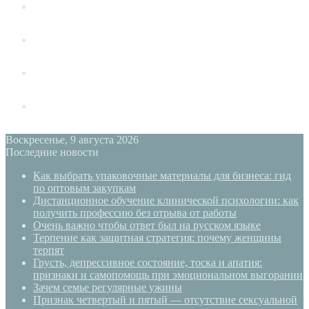
Измена
Слушать своё тело
Новый год
PSYECO
Воскресенье, 9 августа 2026
Последние новости
Как выбрать упаковочные материалы для бизнеса: гид
по оптовым закупкам
Дистанционное обучение клинической психологии: как
получить профессию без отрыва от работы
Очень важно чтобы ответ был на русском языке
Терпение как защитная стратегия: почему женщины
терпят
Грусть, депрессивное состояние, тоска и апатия:
признаки и самопомощь при эмоциональном выгорании
Зачем семье регулярные ужины
Признак четвертый и пятый — отсутствие сексуальной