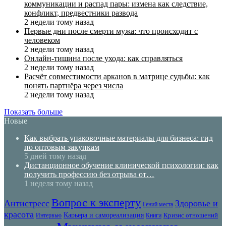
коммуникации и распад пары: измена как следствие,
конфликт, предвестники развода
2 недели тому назад
Первые дни после смерти мужа: что происходит с
человеком
2 недели тому назад
Онлайн-тишина после ухода: как справляться
2 недели тому назад
Расчёт совместимости арканов в матрице судьбы: как
понять партнёра через числа
2 недели тому назад
Показать больше
Новые
Как выбрать упаковочные материалы для бизнеса: гид
по оптовым закупкам
5 дней тому назад
Дистанционное обучение клинической психологии: как
получить профессию без отрыва от…
1 неделя тому назад
Вопрос к эксперту
Антистресс
Здоровье и
Гений места
красота
Карьера и самореализация
Кризис отношений
Интервью
Книги