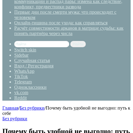
коммуникации и распад пары: измена как следствие,
конфликт, предвестники развода
Первые дни после смерти мужа: что происходит с
человеком
Онлайн-тишина после ухода: как справляться
Расчёт совместимости арканов в матрице судьбы: как
понять партнёра через числа
Найти
Switch skin
Sidebar
Случайная статья
Вход / Регистрация
WhatsApp
TikTok
Telegram
Одноклассники
vk.com
Reddit
Главная
/
Без рубрики
/
Почему быть удобной не выгодно: путь к
себе
Без рубрики
Почему быть удобной не выгодно: путь