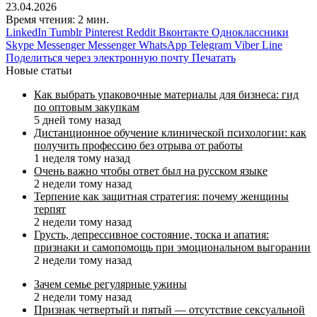
23.04.2026
Время чтения: 2 мин.
LinkedIn
Tumblr
Pinterest
Reddit
Вконтакте
Одноклассники
Skype
Messenger
Messenger
WhatsApp
Telegram
Viber
Line
Поделиться через электронную почту
Печатать
Новые статьи
Как выбрать упаковочные материалы для бизнеса: гид
по оптовым закупкам
5 дней тому назад
Дистанционное обучение клинической психологии: как
получить профессию без отрыва от работы
1 неделя тому назад
Очень важно чтобы ответ был на русском языке
2 недели тому назад
Терпение как защитная стратегия: почему женщины
терпят
2 недели тому назад
Грусть, депрессивное состояние, тоска и апатия:
признаки и самопомощь при эмоциональном выгорании
2 недели тому назад
Зачем семье регулярные ужины
2 недели тому назад
Признак четвертый и пятый — отсутствие сексуальной