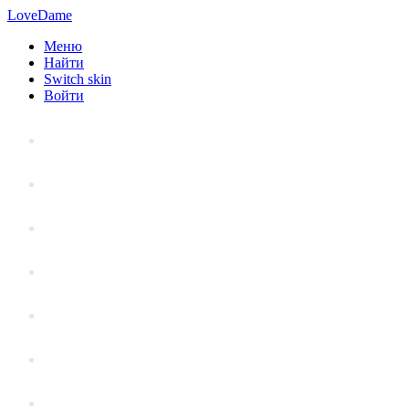
LoveDame
Меню
Найти
Switch skin
Войти
Личный опыт
Статьи
Стиль жизни
Точка зрения
Антистресс
Вопрос к эксперту
Гений места