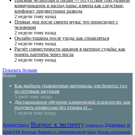
Признак четвертый и пятый — отсутствие сексуальной
коммуникации и распад пары: измена как следствие,
конфликт, предвестники развода
2 недели тому назад
Первые дни после смерти мужа: что происходит с
человеком
2 недели тому назад
Онлайн-тишина после ухода: как справляться
2 недели тому назад
Расчёт совместимости арканов в матрице судьбы: как
понять партнёра через числа
2 недели тому назад
Показать больше
Новые
Как выбрать упаковочные материалы для бизнеса: гид
по оптовым закупкам
5 дней тому назад
Дистанционное обучение клинической психологии: как
получить профессию без отрыва от…
1 неделя тому назад
Вопрос к эксперту
Антистресс
Здоровье и
Гений места
красота
Карьера и самореализация
Кризис отношений
Интервью
Книги