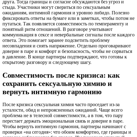
друга. Тогда границы и согласие обсуждаются без угроз и
стыда. Участники могут свериться по сексуальным
ожиданиям, интимной гармония и уровню либидо. Полезно
фиксировать ответы на бумаге или в заметках, чтобы потом не
путаться. Так появляется совместимость по темпераменту и
понятный ритм отношений. В разговоре учитывают
коммуникация в сексе и невербальные сигналы после каждого
ответа. Это помогает заранее подсветить проблему
несовпадения и снять напряжение. Отдельно проговаривают
доверие в паре и комфорт и безопасность, чтобы не сорваться
в давление. В конце партнеры подтверждают, что готовы к
открытому разговору и следующему шагу.
Совместимость после кризиса: как
сохранить сексуальную химию и
вернуть интимную гармонию
После кризиса сексуальная химия часто проседает из‑за
усталости, обид и непроясненных ожиданий. Чаще всего
проблема не в телесной совместимости, а в том, что пару
перестает держать эмоциональная связь и доверие в паре.
Чтобы вернуть интимную гармония, партнеры начинают с
проверки «на сегодня»: что обоим комфортно, где границы и