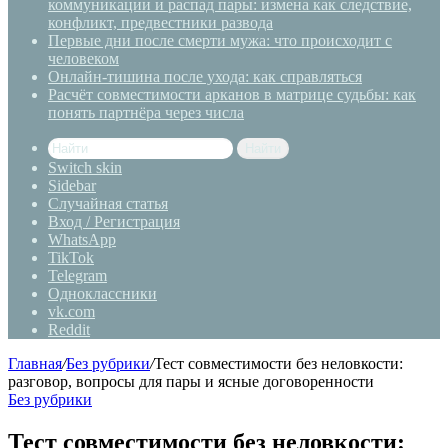
коммуникации и распад пары: измена как следствие,
конфликт, предвестники развода
Первые дни после смерти мужа: что происходит с
человеком
Онлайн-тишина после ухода: как справляться
Расчёт совместимости арканов в матрице судьбы: как
понять партнёра через числа
Найти
Switch skin
Sidebar
Случайная статья
Вход / Регистрация
WhatsApp
TikTok
Telegram
Одноклассники
vk.com
Reddit
Главная
/
Без рубрики
/
Тест совместимости без неловкости:
разговор, вопросы для пары и ясные договоренности
Без рубрики
Тест совместимости без неловкости: