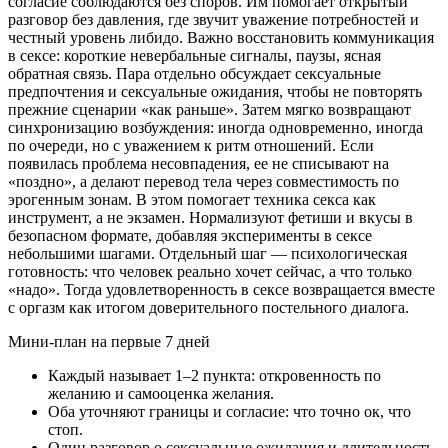
согласие соблюдаются без споров. Им помогает открытый
разговор без давления, где звучит уважение потребностей и
честный уровень либидо. Важно восстановить коммуникация
в сексе: короткие невербальные сигналы, паузы, ясная
обратная связь. Пара отдельно обсуждает сексуальные
предпочтения и сексуальные ожидания, чтобы не повторять
прежние сценарии «как раньше». Затем мягко возвращают
синхронизацию возбуждения: иногда одновременно, иногда
по очереди, но с уважением к ритм отношений. Если
появилась проблема несовпадения, ее не списывают на
«поздно», а делают перевод тела через совместимость по
эрогенным зонам. В этом помогает техника секса как
инструмент, а не экзамен. Нормализуют фетиши и вкусы в
безопасном формате, добавляя эксперименты в сексе
небольшими шагами. Отдельный шаг — психологическая
готовность: что человек реально хочет сейчас, а что только
«надо». Тогда удовлетворенность в сексе возвращается вместе
с оргазм как итогом доверительного постельного диалога.
Мини-план на первые 7 дней
Каждый называет 1–2 пункта: откровенность по
желанию и самооценка желания.
Оба уточняют границы и согласие: что точно ок, что
стоп.
Один разговор о сексуальные ожидания и длительность