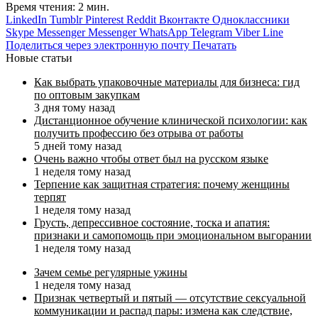
Время чтения: 2 мин.
LinkedIn
Tumblr
Pinterest
Reddit
Вконтакте
Одноклассники
Skype
Messenger
Messenger
WhatsApp
Telegram
Viber
Line
Поделиться через электронную почту
Печатать
Новые статьи
Как выбрать упаковочные материалы для бизнеса: гид
по оптовым закупкам
3 дня тому назад
Дистанционное обучение клинической психологии: как
получить профессию без отрыва от работы
5 дней тому назад
Очень важно чтобы ответ был на русском языке
1 неделя тому назад
Терпение как защитная стратегия: почему женщины
терпят
1 неделя тому назад
Грусть, депрессивное состояние, тоска и апатия:
признаки и самопомощь при эмоциональном выгорании
1 неделя тому назад
Зачем семье регулярные ужины
1 неделя тому назад
Признак четвертый и пятый — отсутствие сексуальной
коммуникации и распад пары: измена как следствие,