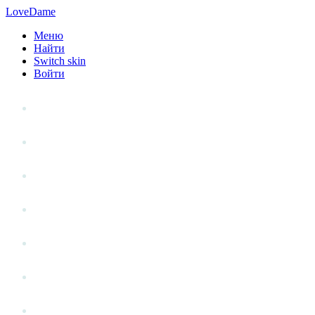
LoveDame
Меню
Найти
Switch skin
Войти
Личный опыт
Статьи
Стиль жизни
Точка зрения
Антистресс
Вопрос к эксперту
Гений места