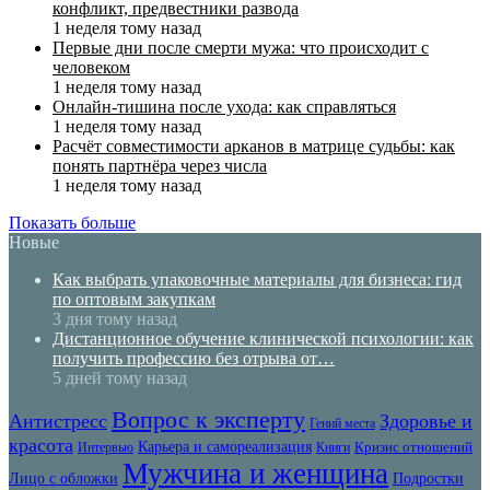
конфликт, предвестники развода
1 неделя тому назад
Первые дни после смерти мужа: что происходит с
человеком
1 неделя тому назад
Онлайн-тишина после ухода: как справляться
1 неделя тому назад
Расчёт совместимости арканов в матрице судьбы: как
понять партнёра через числа
1 неделя тому назад
Показать больше
Новые
Как выбрать упаковочные материалы для бизнеса: гид
по оптовым закупкам
3 дня тому назад
Дистанционное обучение клинической психологии: как
получить профессию без отрыва от…
5 дней тому назад
Вопрос к эксперту
Антистресс
Здоровье и
Гений места
красота
Карьера и самореализация
Кризис отношений
Интервью
Книги
Мужчина и женщина
Лицо с обложки
Подростки