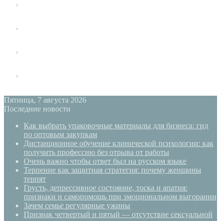
Измена
Слушать своё тело
Новый год
PSYECO
Пятница, 7 августа 2026
Последние новости
Как выбрать упаковочные материалы для бизнеса: гид
по оптовым закупкам
Дистанционное обучение клинической психологии: как
получить профессию без отрыва от работы
Очень важно чтобы ответ был на русском языке
Терпение как защитная стратегия: почему женщины
терпят
Грусть, депрессивное состояние, тоска и апатия:
признаки и самопомощь при эмоциональном выгорании
Зачем семье регулярные ужины
Признак четвертый и пятый — отсутствие сексуальной