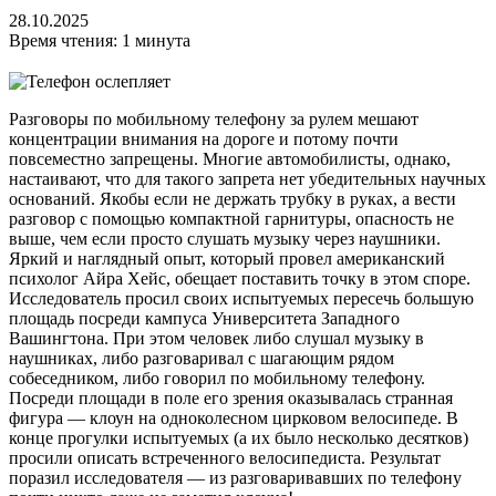
28.10.2025
Время чтения: 1 минута
Разговоры по мобильному телефону за рулем мешают
концентрации внимания на дороге и потому почти
повсеместно запрещены. Многие автомобилисты, однако,
настаивают, что для такого запрета нет убедительных научных
оснований. Якобы если не держать трубку в руках, а вести
разговор с помощью компактной гарнитуры, опасность не
выше, чем если просто слушать музыку через наушники.
Яркий и наглядный опыт, который провел американский
психолог Айра Хейс, обещает поставить точку в этом споре.
Исследователь просил своих испытуемых пересечь большую
площадь посреди кампуса Университета Западного
Вашингтона. При этом человек либо слушал музыку в
наушниках, либо разговаривал с шагающим рядом
собеседником, либо говорил по мобильному телефону.
Посреди площади в поле его зрения оказывалась странная
фигура — клоун на одноколесном цирковом велосипеде. В
конце прогулки испытуемых (а их было несколько десятков)
просили описать встреченного велосипедиста. Результат
поразил исследователя — из разговаривавших по телефону