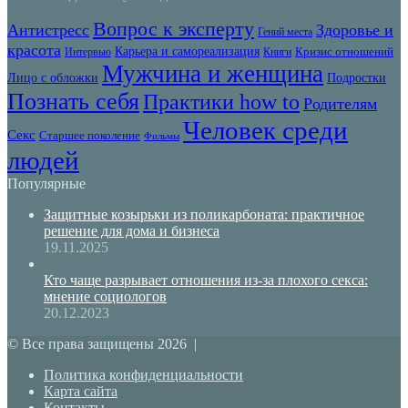
Вопрос к эксперту
Антистресс
Здоровье и
Гений места
красота
Карьера и самореализация
Кризис отношений
Интервью
Книги
Мужчина и женщина
Лицо с обложки
Подростки
Познать себя
Практики how to
Родителям
Человек среди
Секс
Старшее поколение
Фильмы
людей
Популярные
Защитные козырьки из поликарбоната: практичное
решение для дома и бизнеса
19.11.2025
Кто чаще разрывает отношения из-за плохого секса:
мнение социологов
20.12.2023
© Все права защищены 2026 |
Политика конфиденциальности
Карта сайта
Контакты