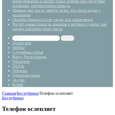
коммуникации и распад пары: измена как следствие,
конфликт, предвестники развода
Первые дни после смерти мужа: что происходит с
человеком
Онлайн-тишина после ухода: как справляться
Расчёт совместимости арканов в матрице судьбы: как
понять партнёра через числа
Найти
Switch skin
Sidebar
Случайная статья
Вход / Регистрация
WhatsApp
TikTok
Telegram
Одноклассники
vk.com
Reddit
Главная
/
Без рубрики
/
Телефон ослепляет
Без рубрики
Телефон ослепляет