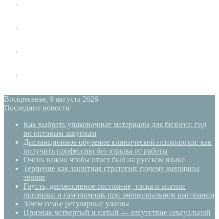
Измена
Слушать своё тело
Новый год
PSYECO
Воскресенье, 9 августа 2026
Последние новости
Как выбрать упаковочные материалы для бизнеса: гид
по оптовым закупкам
Дистанционное обучение клинической психологии: как
получить профессию без отрыва от работы
Очень важно чтобы ответ был на русском языке
Терпение как защитная стратегия: почему женщины
терпят
Грусть, депрессивное состояние, тоска и апатия:
признаки и самопомощь при эмоциональном выгорании
Зачем семье регулярные ужины
Признак четвертый и пятый — отсутствие сексуальной