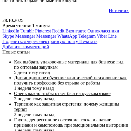
почти никто даже не заметил клоуна!
Источник
28.10.2025
Время чтения: 1 минута
LinkedIn
Tumblr
Pinterest
Reddit
Вконтакте
Одноклассники
Skype
Messenger
Messenger
WhatsApp
Telegram
Viber
Line
Поделиться через электронную почту
Печатать
Добавить комментарий
Новые статьи
Как выбрать упаковочные материалы для бизнеса: гид
по оптовым закупкам
5 дней тому назад
Дистанционное обучение клинической психологии: как
получить профессию без отрыва от работы
1 неделя тому назад
Очень важно чтобы ответ был на русском языке
2 недели тому назад
Терпение как защитная стратегия: почему женщины
терпят
2 недели тому назад
Грусть, депрессивное состояние, тоска и апатия:
признаки и самопомощь при эмоциональном выгорании
2 недели тому назад