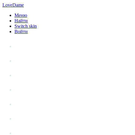
LoveDame
Меню
Найти
Switch skin
Войти
Личный опыт
Статьи
Стиль жизни
Точка зрения
Антистресс
Вопрос к эксперту
Гений места