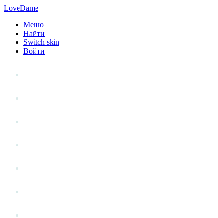
LoveDame
Меню
Найти
Switch skin
Войти
Личный опыт
Статьи
Стиль жизни
Точка зрения
Антистресс
Вопрос к эксперту
Гений места