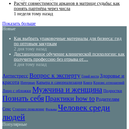
Расчёт совместимости арканов в матрице судьбы: как
понять партнёра через числа
1 неделя тому назад
Показать больше
Новые
Как выбрать упаковочные материалы для бизнеса: гид
по оптовым закупкам
2 дня тому назад
Дистанционное обучение клинической психологии: как
получить профессию без отрыва от…
4 дня тому назад
Вопрос к эксперту
Антистресс
Здоровье и
Гений места
красота
Карьера и самореализация
Кризис отношений
Интервью
Книги
Мужчина и женщина
Лицо с обложки
Подростки
Познать себя
Практики how to
Родителям
Человек среди
Секс
Старшее поколение
Фильмы
людей
Популярные