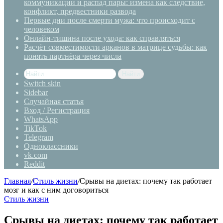
коммуникации и распад пары: измена как следствие,
конфликт, предвестники развода
Первые дни после смерти мужа: что происходит с
человеком
Онлайн-тишина после ухода: как справляться
Расчёт совместимости арканов в матрице судьбы: как
понять партнёра через числа
Найти
Switch skin
Sidebar
Случайная статья
Вход / Регистрация
WhatsApp
TikTok
Telegram
Одноклассники
vk.com
Reddit
Главная
/
Стиль жизни
/
Срывы на диетах: почему так работает
мозг и как с ним договориться
Стиль жизни
Срывы на диетах: почему так работает