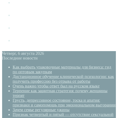
Измена
Слушать своё тело
Новый год
PSYECO
Четверг, 6 августа 2026
Последние новости
Как выбрать упаковочные материалы для бизнеса: гид
по оптовым закупкам
Дистанционное обучение клинической психологии: как
получить профессию без отрыва от работы
Очень важно чтобы ответ был на русском языке
Терпение как защитная стратегия: почему женщины
терпят
Грусть, депрессивное состояние, тоска и апатия:
признаки и самопомощь при эмоциональном выгорании
Зачем семье регулярные ужины
Признак четвертый и пятый — отсутствие сексуальной