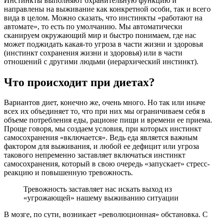
Инстинкты выполняют охранительную функцию и
направлены на выживание как конкретной особи, так и всего
вида в целом. Можно сказать, что инстинкты «работают на
автомате», то есть по умолчанию. Мы автоматически
сканируем окружающий мир и быстро понимаем, где нас
может поджидать какая-то угроза в части жизни и здоровья
(инстинкт сохранения жизни и здоровья) или в части
отношений с другими людьми (иерархический инстинкт).
Что происходит при диетах?
Вариантов диет, конечно же, очень много. Но так или иначе
всех их объединяет то, что при них мы ограничиваем себя в
объеме потребления еды, рационе пищи и времени ее приема.
Проще говоря, мы создаем условия, при которых инстинкт
самосохранения «включается». Ведь еда является важным
фактором для выживания, и любой ее дефицит или угроза
такового непременно заставляет включаться инстинкт
самосохранения, который в свою очередь «запускает» стресс-
реакцию и повышенную тревожность.
Тревожность заставляет нас искать выход из
«угрожающей» нашему выживанию ситуации
В мозге, по сути, возникает «революционная» обстановка. С