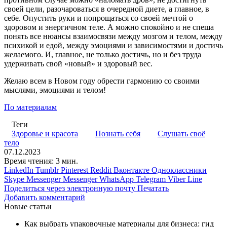
своей цели, разочароваться в очередной диете, а главное, в
себе. Опустить руки и попрощаться со своей мечтой о
здоровом и энергичном теле. А можно спокойно и не спеша
понять все нюансы взаимосвязи между мозгом и телом, между
психикой и едой, между эмоциями и зависимостями и достичь
желаемого. И, главное, не только достичь, но и без труда
удерживать свой «новый» и здоровый вес.
Желаю всем в Новом году обрести гармонию со своими
мыслями, эмоциями и телом!
По материалам
Теги
Здоровье и красота
Познать себя
Слушать своё
тело
07.12.2023
Время чтения: 3 мин.
LinkedIn
Tumblr
Pinterest
Reddit
Вконтакте
Одноклассники
Skype
Messenger
Messenger
WhatsApp
Telegram
Viber
Line
Поделиться через электронную почту
Печатать
Добавить комментарий
Новые статьи
Как выбрать упаковочные материалы для бизнеса: гид