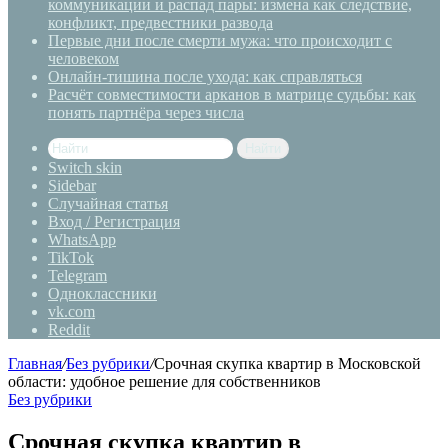
коммуникации и распад пары: измена как следствие,
конфликт, предвестники развода
Первые дни после смерти мужа: что происходит с
человеком
Онлайн-тишина после ухода: как справляться
Расчёт совместимости арканов в матрице судьбы: как
понять партнёра через числа
Найти
Switch skin
Sidebar
Случайная статья
Вход / Регистрация
WhatsApp
TikTok
Telegram
Одноклассники
vk.com
Reddit
Главная
/
Без рубрики
/
Срочная скупка квартир в Московской
области: удобное решение для собственников
Без рубрики
Срочная скупка квартир в