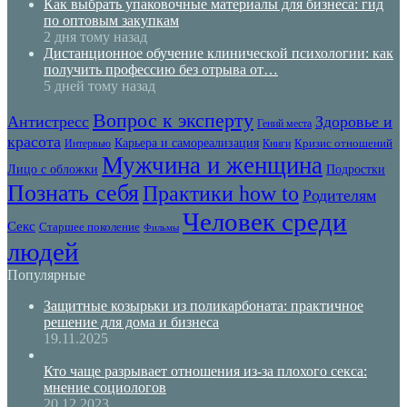
Как выбрать упаковочные материалы для бизнеса: гид
по оптовым закупкам
2 дня тому назад
Дистанционное обучение клинической психологии: как
получить профессию без отрыва от…
5 дней тому назад
Вопрос к эксперту
Антистресс
Здоровье и
Гений места
красота
Карьера и самореализация
Кризис отношений
Интервью
Книги
Мужчина и женщина
Лицо с обложки
Подростки
Познать себя
Практики how to
Родителям
Человек среди
Секс
Старшее поколение
Фильмы
людей
Популярные
Защитные козырьки из поликарбоната: практичное
решение для дома и бизнеса
19.11.2025
Кто чаще разрывает отношения из-за плохого секса:
мнение социологов
20.12.2023