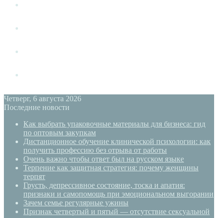
Измена
Слушать своё тело
Новый год
PSYECO
Четверг, 6 августа 2026
Последние новости
Как выбрать упаковочные материалы для бизнеса: гид
по оптовым закупкам
Дистанционное обучение клинической психологии: как
получить профессию без отрыва от работы
Очень важно чтобы ответ был на русском языке
Терпение как защитная стратегия: почему женщины
терпят
Грусть, депрессивное состояние, тоска и апатия:
признаки и самопомощь при эмоциональном выгорании
Зачем семье регулярные ужины
Признак четвертый и пятый — отсутствие сексуальной