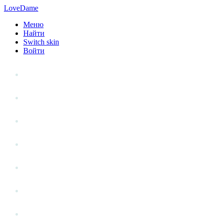
LoveDame
Меню
Найти
Switch skin
Войти
Личный опыт
Статьи
Стиль жизни
Точка зрения
Антистресс
Вопрос к эксперту
Гений места