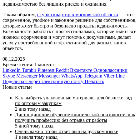
недвижимостью без лишних рисков и ожидания.
Таким образом,
скупка квартир в московской области
— это
современное, удобное и законное решение для собственников,
которые хотят быстро и безопасно продать недвижимость.
Возможность работать с профессионалами, которые знают все
нюансы оформления и могут помочь с документами, делает
услугу востребованной и эффективной для разных типов
объектов.
08.12.2025
Время чтения: 1 минута
LinkedIn
Tumblr
Pinterest
Reddit
Вконтакте
Одноклассники
Skype
Messenger
Messenger
WhatsApp
Telegram
Viber
Line
Поделиться через электронную почту
Печатать
Новые статьи
Как выбрать упаковочные материалы для бизнеса: гид
по оптовым закупкам
2 дня тому назад
Дистанционное обучение клинической психологии: как
получить профессию без отрыва от работы
5 дней тому назад
Очень важно чтобы ответ был на русском языке
1 неделя тому назад