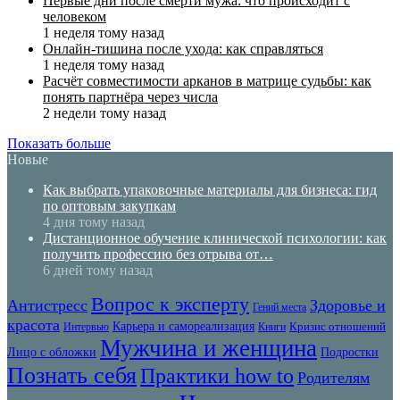
Первые дни после смерти мужа: что происходит с
человеком
1 неделя тому назад
Онлайн-тишина после ухода: как справляться
1 неделя тому назад
Расчёт совместимости арканов в матрице судьбы: как
понять партнёра через числа
2 недели тому назад
Показать больше
Новые
Как выбрать упаковочные материалы для бизнеса: гид
по оптовым закупкам
4 дня тому назад
Дистанционное обучение клинической психологии: как
получить профессию без отрыва от…
6 дней тому назад
Вопрос к эксперту
Антистресс
Здоровье и
Гений места
красота
Карьера и самореализация
Кризис отношений
Интервью
Книги
Мужчина и женщина
Лицо с обложки
Подростки
Познать себя
Практики how to
Родителям