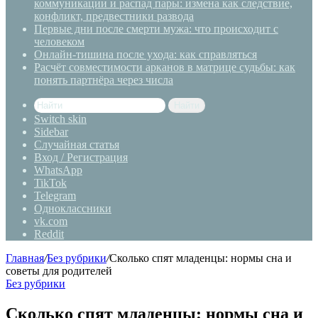
коммуникации и распад пары: измена как следствие,
конфликт, предвестники развода
Первые дни после смерти мужа: что происходит с
человеком
Онлайн-тишина после ухода: как справляться
Расчёт совместимости арканов в матрице судьбы: как
понять партнёра через числа
Найти
Switch skin
Sidebar
Случайная статья
Вход / Регистрация
WhatsApp
TikTok
Telegram
Одноклассники
vk.com
Reddit
Главная
/
Без рубрики
/
Сколько спят младенцы: нормы сна и
советы для родителей
Без рубрики
Сколько спят младенцы: нормы сна и