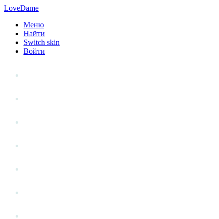
LoveDame
Меню
Найти
Switch skin
Войти
Личный опыт
Статьи
Стиль жизни
Точка зрения
Антистресс
Вопрос к эксперту
Гений места