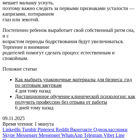
мешает малышу уснуть,
поэтому важно следить за первыми признаками усталости —
капризами, потиранием
глаз или зевотой.
Постепенно ребенок выработает свой собственный ритм сна,
и с
возрастом периоды бодрствования будут увеличиваться.
Терпение и внимание
родителей помогут сделать процесс естественным и
спокойным.
Похожие статьи
Как выбрать упаковочные материалы для бизнеса: гид
по оптовым закупкам
4 дня тому назад
Дистанционное обучение клинической психологии: как
получить профессию без отрыва от работы
6 дней тому назад
09.11.2025
Время чтения: 1 минута
LinkedIn
Tumblr
Pinterest
Reddit
Вконтакте
Одноклассники
Skype
Messenger
Messenger
WhatsApp
Telegram
Viber
Line