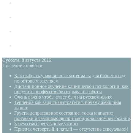
Измена
Слушать своё тело
Новый год
PSYECO
Суббота, 8 августа 2026
Последние новости
Как выбрать упаковочные материалы для бизнеса: гид
по оптовым закупкам
Дистанционное обучение клинической психологии: как
получить профессию без отрыва от работы
Очень важно чтобы ответ был на русском языке
Терпение как защитная стратегия: почему женщины
терпят
Грусть, депрессивное состояние, тоска и апатия:
признаки и самопомощь при эмоциональном выгорании
Зачем семье регулярные ужины
Признак четвертый и пятый — отсутствие сексуальной