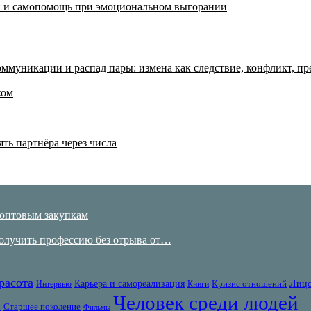
аки и самопомощь при эмоциональном выгорании
ммуникации и распад пары: измена как следствие, конфликт, пр
ком
ять партнёра через числа
 оптовым закупкам
получить профессию без отрыва от…
расота
Карьера и самореализация
Лицо
Кризис отношений
Интервью
Книги
Человек среди людей
с
Старшее поколение
Фильмы