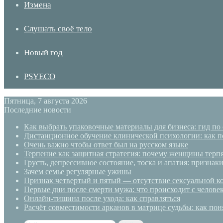
Измена
Слушать своё тело
Новый год
PSYECO
Пятница, 7 августа 2026
Последние новости
Как выбрать упаковочные материалы для бизнеса: гид по
Дистанционное обучение клинической психологии: как п
Очень важно чтобы ответ был на русском языке
Терпение как защитная стратегия: почему женщины терп
Грусть, депрессивное состояние, тоска и апатия: призн
Зачем семье регулярные ужины
Признак четвертый и пятый — отсутствие сексуальной ко
Первые дни после смерти мужа: что происходит с челове
Онлайн-тишина после ухода: как справляться
Расчёт совместимости арканов в матрице судьбы: как пон