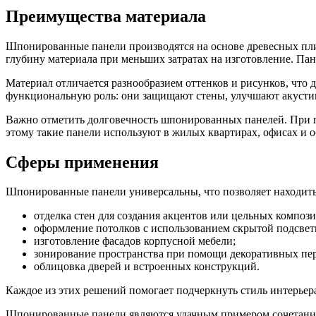
Преимущества материала
Шпонированные панели производятся на основе древесных пли
глубину материала при меньших затратах на изготовление. Пан
Материал отличается разнообразием оттенков и рисунков, что 
функциональную роль: они защищают стены, улучшают акусти
Важно отметить долговечность шпонированных панелей. При пр
этому такие панели используют в жилых квартирах, офисах и 
Сферы применения
Шпонированные панели универсальны, что позволяет находить
отделка стен для создания акцентов или цельных композ
оформление потолков с использованием скрытой подсвет
изготовление фасадов корпусной мебели;
зонирование пространства при помощи декоративных пер
облицовка дверей и встроенных конструкций.
Каждое из этих решений помогает подчеркнуть стиль интерьера
Шпонированные панели являются удачным примером сочетания