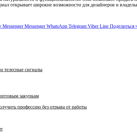
риал открывает широкие возможности для дизайнеров и владель
e
Messenger
Messenger
WhatsApp
Telegram
Viber
Line
Поделиться 
 и телесные сигналы
 оптовым закупкам
олучить профессию без отрыва от работы
ят