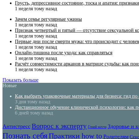
Грусть, депрессивное состояние, тоска и апатия: призн
1 неделя тому назад
Зачем семье регулярные ужины
1 неделя тому назад
Признак четвертый и пятый — отсутствие сексуальной ко
1 неделя тому назад
Первые дни после смерти мужа: что происходит с челове
1 неделя тому назад
Онлайн-тишина после ухода: как справляться
1 неделя тому назад
Расчёт совместимости арканов в матрице судьбы: как пон
1 неделя тому назад
Показать больше
Новые
Как выбрать упаковочные материалы для бизнеса: гид по
3 дня тому назад
Дистанционное обучение клинической психологии: как 
6 дней тому назад
Вопрос к эксперту
Антистресс
Здоровье и к
Гений места
Познать себя
Практики how to
Родителям
Сек