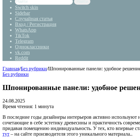
Найти
Switch skin
Sidebar
Случайная статья
Вход / Регистрация
WhatsApp
TikTok
Telegram
Одноклассники
vk.com
Reddit
Главная
/
Без рубрики
/
Шпонированные панели: удобное решение
Без рубрики
Шпонированные панели: удобное решен
24.08.2025
Время чтения: 1 минута
В последние годы дизайнеры интерьеров активно используют
сочетающие в себе эстетику древесины и практичность соврем
придавая помещению индивидуальность. У тех, кто впервые ста
тут
– на сайте производителя этого уникального материала..