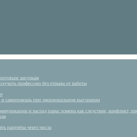
 оптовым закупкам
олучить профессию без отрыва от работы
ят
аки и самопомощь при эмоциональном выгорании
ммуникации и распад пары: измена как следствие, конфликт, пр
ком
ять партнёра через числа