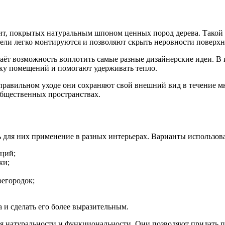
т, покрытых натуральным шпоном ценных пород дерева. Такой п
ели легко монтируются и позволяют скрыть неровности поверхно
даёт возможность воплотить самые разные дизайнерские идеи. В 
ку помещений и помогают удерживать тепло.
авильном уходе они сохраняют свой внешний вид в течение мног
общественных пространствах.
 для них применение в разных интерьерах. Варианты использов
иций;
ки;
егородок;
 и сделать его более выразительным.
 натуральности и функциональности. Они позволяют придать 