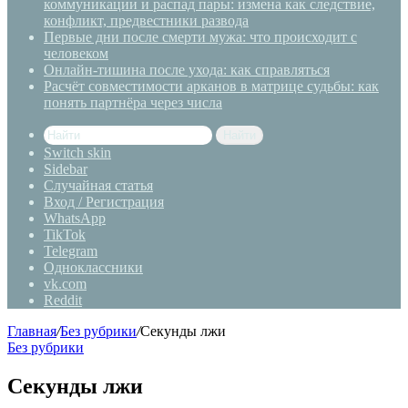
коммуникации и распад пары: измена как следствие,
конфликт, предвестники развода
Первые дни после смерти мужа: что происходит с
человеком
Онлайн-тишина после ухода: как справляться
Расчёт совместимости арканов в матрице судьбы: как
понять партнёра через числа
Найти
Switch skin
Sidebar
Случайная статья
Вход / Регистрация
WhatsApp
TikTok
Telegram
Одноклассники
vk.com
Reddit
Главная
/
Без рубрики
/
Секунды лжи
Без рубрики
Секунды лжи