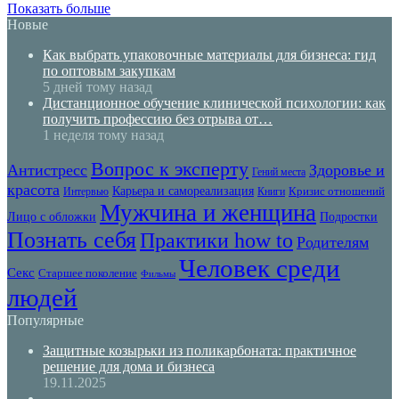
Показать больше
Новые
Как выбрать упаковочные материалы для бизнеса: гид
по оптовым закупкам
5 дней тому назад
Дистанционное обучение клинической психологии: как
получить профессию без отрыва от…
1 неделя тому назад
Вопрос к эксперту
Антистресс
Здоровье и
Гений места
красота
Карьера и самореализация
Кризис отношений
Интервью
Книги
Мужчина и женщина
Лицо с обложки
Подростки
Познать себя
Практики how to
Родителям
Человек среди
Секс
Старшее поколение
Фильмы
людей
Популярные
Защитные козырьки из поликарбоната: практичное
решение для дома и бизнеса
19.11.2025