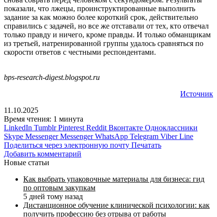
показали, что лжецы, проинструктированные выполнить
задание за как можно более короткий срок, действительно
справились с задачей, но все же отставали от тех, кто отвечал
только правду и ничего, кроме правды. И только обманщикам
из третьей, натренированной группы удалось сравняться по
скорости ответов с честными респондентами.
bps-research-digest.blogspot.ru
Источник
11.10.2025
Время чтения: 1 минута
LinkedIn
Tumblr
Pinterest
Reddit
Вконтакте
Одноклассники
Skype
Messenger
Messenger
WhatsApp
Telegram
Viber
Line
Поделиться через электронную почту
Печатать
Добавить комментарий
Новые статьи
Как выбрать упаковочные материалы для бизнеса: гид
по оптовым закупкам
5 дней тому назад
Дистанционное обучение клинической психологии: как
получить профессию без отрыва от работы