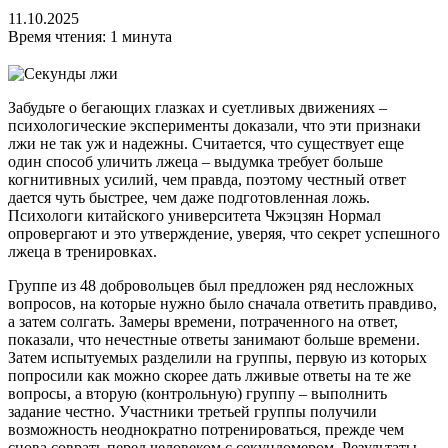
11.10.2025
Время чтения: 1 минута
Забудьте о бегающих глазках и суетливых движениях –
психологические эксперименты доказали, что эти признаки
лжи не так уж и надежны. Считается, что существует еще
один способ уличить лжеца – выдумка требует больше
когнитивных усилий, чем правда, поэтому честный ответ
дается чуть быстрее, чем даже подготовленная ложь.
Психологи китайского университета Чжэцзян Нормал
опровергают и это утверждение, уверяя, что секрет успешного
лжеца в тренировках.
Группе из 48 добровольцев был предложен ряд несложных
вопросов, на которые нужно было сначала ответить правдиво,
а затем солгать. Замеры времени, потраченного на ответ,
показали, что нечестные ответы занимают больше времени.
Затем испытуемых разделили на группы, первую из которых
попросили как можно скорее дать лживые ответы на те же
вопросы, а вторую (контрольную) группу – выполнить
задание честно. Участники третьей группы получили
возможность неоднократно потренироваться, прежде чем
снова соврать перед человеком с секундомером. Результаты