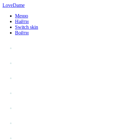
LoveDame
Меню
Найти
Switch skin
Войти
Личный опыт
Статьи
Стиль жизни
Точка зрения
Антистресс
Вопрос к эксперту
Гений места