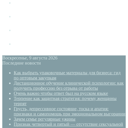
Измена
Слушать своё тело
Новый год
PSYECO
Воскресенье, 9 августа 2026
Последние новости
Как выбрать упаковочные материалы для бизнеса: гид
по оптовым закупкам
Дистанционное обучение клинической психологии: как
получить профессию без отрыва от работы
Очень важно чтобы ответ был на русском языке
Терпение как защитная стратегия: почему женщины
терпят
Грусть, депрессивное состояние, тоска и апатия:
признаки и самопомощь при эмоциональном выгорании
Зачем семье регулярные ужины
Признак четвертый и пятый — отсутствие сексуальной