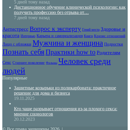
5 дней тому назад
Дистанционное обучение клинической психологии: как
получить профессию без отрыва от…
7 дней тому назад
Вопрос к эксперту
Антистресс
Здоровье и
Гений места
красота
Карьера и самореализация
Кризис отношений
Интервью
Книги
Мужчина и женщина
Лицо с обложки
Подростки
Познать себя
Практики how to
Родителям
Человек среди
Секс
Старшее поколение
Фильмы
людей
Популярные
Защитные козырьки из поликарбоната: практичное
решение для дома и бизнеса
19.11.2025
Кто чаще разрывает отношения из-за плохого секса:
мнение социологов
20.12.2023
© Все права защищены 2026 |