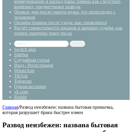
коммуникации и распад пары: измена как следствие,
конфликт, предвестники развода
Первые дни после смерти мужа: что происходит с
человеком
Онлайн-тишина после ухода: как справляться
Расчёт совместимости арканов в матрице судьбы: как
понять партнёра через числа
Найти
Switch skin
Sidebar
Случайная статья
Вход / Регистрация
WhatsApp
TikTok
Telegram
Одноклассники
vk.com
Reddit
Главная
/
Развод неизбежен: названа бытовая привычка,
которая разрушает браки быстрее измен
Развод неизбежен: названа бытовая