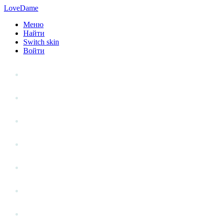
LoveDame
Меню
Найти
Switch skin
Войти
Личный опыт
Статьи
Стиль жизни
Точка зрения
Антистресс
Вопрос к эксперту
Гений места