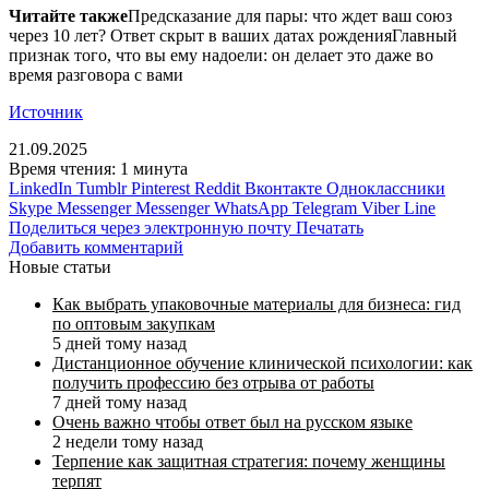
Читайте также
Предсказание для пары: что ждет ваш союз
через 10 лет? Ответ скрыт в ваших датах рожденияГлавный
признак того, что вы ему надоели: он делает это даже во
время разговора с вами
Источник
21.09.2025
Время чтения: 1 минута
LinkedIn
Tumblr
Pinterest
Reddit
Вконтакте
Одноклассники
Skype
Messenger
Messenger
WhatsApp
Telegram
Viber
Line
Поделиться через электронную почту
Печатать
Добавить комментарий
Новые статьи
Как выбрать упаковочные материалы для бизнеса: гид
по оптовым закупкам
5 дней тому назад
Дистанционное обучение клинической психологии: как
получить профессию без отрыва от работы
7 дней тому назад
Очень важно чтобы ответ был на русском языке
2 недели тому назад
Терпение как защитная стратегия: почему женщины
терпят