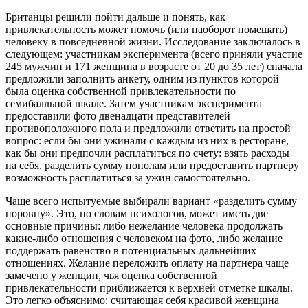
Британцы решили пойти дальше и понять, как
привлекательность может помочь (или наоборот помешать)
человеку в повседневной жизни. Исследование заключалось в
следующем: участникам эксперимента (всего приняли участие
245 мужчин и 171 женщина в возрасте от 20 до 35 лет) сначала
предложили заполнить анкету, одним из пунктов которой
была оценка собственной привлекательности по
семибалльной шкале. Затем участникам эксперимента
предоставили фото двенадцати представителей
противоположного пола и предложили ответить на простой
вопрос: если бы они ужинали с каждым из них в ресторане,
как бы они предпочли расплатиться по счету: взять расходы
на себя, разделить сумму пополам или предоставить партнеру
возможность расплатиться за ужин самостоятельно.
Чаще всего испытуемые выбирали вариант «разделить сумму
поровну». Это, по словам психологов, может иметь две
основные причины: либо нежелание человека продолжать
какие-либо отношения с человеком на фото, либо желание
поддержать равенство в потенциальных дальнейших
отношениях. Желание переложить оплату на партнера чаще
замечено у женщин, чья оценка собственной
привлекательности приближается к верхней отметке шкалы.
Это легко объяснимо: считающая себя красивой женщина