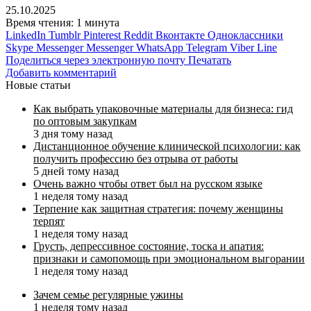
25.10.2025
Время чтения: 1 минута
LinkedIn
Tumblr
Pinterest
Reddit
Вконтакте
Одноклассники
Skype
Messenger
Messenger
WhatsApp
Telegram
Viber
Line
Поделиться через электронную почту
Печатать
Добавить комментарий
Новые статьи
Как выбрать упаковочные материалы для бизнеса: гид
по оптовым закупкам
3 дня тому назад
Дистанционное обучение клинической психологии: как
получить профессию без отрыва от работы
5 дней тому назад
Очень важно чтобы ответ был на русском языке
1 неделя тому назад
Терпение как защитная стратегия: почему женщины
терпят
1 неделя тому назад
Грусть, депрессивное состояние, тоска и апатия:
признаки и самопомощь при эмоциональном выгорании
1 неделя тому назад
Зачем семье регулярные ужины
1 неделя тому назад