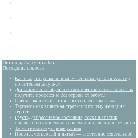
Измена
Слушать своё тело
Новый год
PSYECO
Пятница, 7 августа 2026
Последние новости
Как выбрать упаковочные материалы для бизнеса: гид
по оптовым закупкам
Дистанционное обучение клинической психологии: как
получить профессию без отрыва от работы
Очень важно чтобы ответ был на русском языке
Терпение как защитная стратегия: почему женщины
терпят
Грусть, депрессивное состояние, тоска и апатия:
признаки и самопомощь при эмоциональном выгорании
Зачем семье регулярные ужины
Признак четвертый и пятый — отсутствие сексуальной