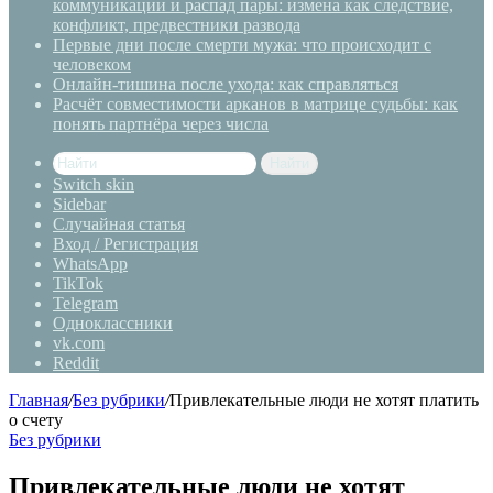
коммуникации и распад пары: измена как следствие,
конфликт, предвестники развода
Первые дни после смерти мужа: что происходит с
человеком
Онлайн-тишина после ухода: как справляться
Расчёт совместимости арканов в матрице судьбы: как
понять партнёра через числа
Найти
Switch skin
Sidebar
Случайная статья
Вход / Регистрация
WhatsApp
TikTok
Telegram
Одноклассники
vk.com
Reddit
Главная
/
Без рубрики
/
Привлекательные люди не хотят платить
о счету
Без рубрики
Привлекательные люди не хотят