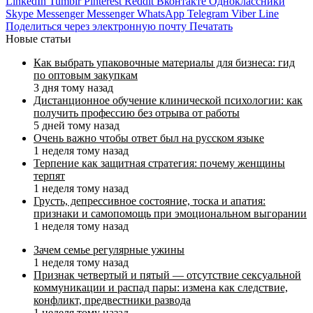
LinkedIn
Tumblr
Pinterest
Reddit
Вконтакте
Одноклассники
Skype
Messenger
Messenger
WhatsApp
Telegram
Viber
Line
Поделиться через электронную почту
Печатать
Новые статьи
Как выбрать упаковочные материалы для бизнеса: гид
по оптовым закупкам
3 дня тому назад
Дистанционное обучение клинической психологии: как
получить профессию без отрыва от работы
5 дней тому назад
Очень важно чтобы ответ был на русском языке
1 неделя тому назад
Терпение как защитная стратегия: почему женщины
терпят
1 неделя тому назад
Грусть, депрессивное состояние, тоска и апатия:
признаки и самопомощь при эмоциональном выгорании
1 неделя тому назад
Зачем семье регулярные ужины
1 неделя тому назад
Признак четвертый и пятый — отсутствие сексуальной
коммуникации и распад пары: измена как следствие,
конфликт, предвестники развода
1 неделя тому назад