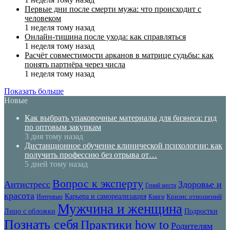
Первые дни после смерти мужа: что происходит с
человеком
1 неделя тому назад
Онлайн-тишина после ухода: как справляться
1 неделя тому назад
Расчёт совместимости арканов в матрице судьбы: как
понять партнёра через числа
1 неделя тому назад
Показать больше
Новые
Как выбрать упаковочные материалы для бизнеса: гид
по оптовым закупкам
3 дня тому назад
Дистанционное обучение клинической психологии: как
получить профессию без отрыва от…
5 дней тому назад
Вопрос к эксперту
Антистресс
Здоровье и
Гений места
красота
Карьера и самореализация
Кризис отношений
Интервью
Книги
Мужчина и женщина
Лицо с обложки
Подростки
Познать себя
Практики how to
Родителям