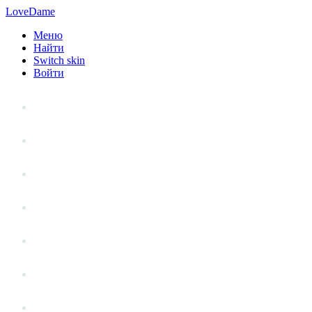
LoveDame
Меню
Найти
Switch skin
Войти
Личный опыт
Статьи
Стиль жизни
Точка зрения
Антистресс
Вопрос к эксперту
Гений места