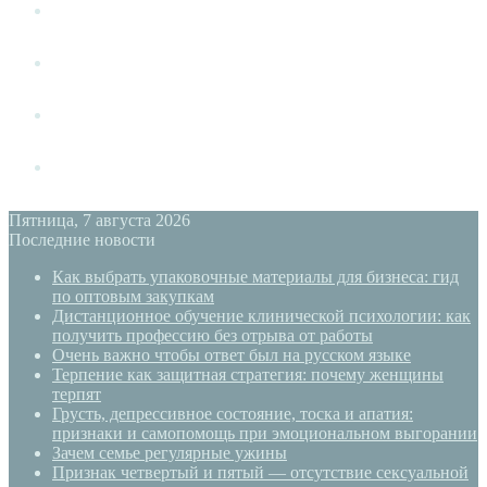
Измена
Слушать своё тело
Новый год
PSYECO
Пятница, 7 августа 2026
Последние новости
Как выбрать упаковочные материалы для бизнеса: гид
по оптовым закупкам
Дистанционное обучение клинической психологии: как
получить профессию без отрыва от работы
Очень важно чтобы ответ был на русском языке
Терпение как защитная стратегия: почему женщины
терпят
Грусть, депрессивное состояние, тоска и апатия:
признаки и самопомощь при эмоциональном выгорании
Зачем семье регулярные ужины
Признак четвертый и пятый — отсутствие сексуальной