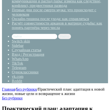
коммуникации и распад пары: измена как следствие,
конфликт, предвестники развода
Первые дни после смерти мужа: что происходит с
человеком
Онлайн-тишина после ухода: как справляться
Расчёт совместимости арканов в матрице судьбы: как
понять партнёра через числа
Найти
Switch skin
Sidebar
Случайная статья
Вход / Регистрация
WhatsApp
TikTok
Telegram
Одноклассники
vk.com
Reddit
Главная
/
Без рубрики
/
Практический план: адаптация к новой
жизни, новые цели и возвращение к жизни
Без рубрики
Практический план: адаптация к