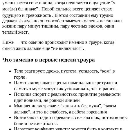
уменьшается горе и вина, когда появляется ощущение “я
мог(ла) бы иначе”․ Порой сильнее всего цепляет страх
будущего и тревожность․ В этом состоянии ему трудно
держать фокус, но он способен замечать маленькие сигналы
жизни: пару минут тишины, пару честных вдохов, один
теплый жест․
Ниже — что обычно происходит именно в трауре, когда
смысл жить дальше еще “не включился”․
Что заметно в первые недели траура
Тело реагирует: дрожь, пустота, усталость, “ком” в
горле․
Память возвращает сцены: поминальные ритуалы и
память о муже могут как успокаивать, так и ранить․
Психика спорит с реальностью: принятие реальности
идет волнами, не ровной линией․
Мышление застревает: “как жить без мужа”, “зачем
дальше”, и это не слабость, а работа горевания․
Возникают стадии горевания: сначала шок, потом волны
боли и резкие откаты․
Нарастает конфликт чувств: хочется быть в контакте и