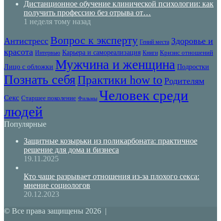
Дистанционное обучение клинической психологии: как
получить профессию без отрыва от…
1 неделя тому назад
Вопрос к эксперту
Антистресс
Здоровье и
Гений места
красота
Карьера и самореализация
Кризис отношений
Интервью
Книги
Мужчина и женщина
Лицо с обложки
Подростки
Познать себя
Практики how to
Родителям
Человек среди
Секс
Старшее поколение
Фильмы
людей
Популярные
Защитные козырьки из поликарбоната: практичное
решение для дома и бизнеса
19.11.2025
Кто чаще разрывает отношения из-за плохого секса:
мнение социологов
20.12.2023
© Все права защищены 2026 |