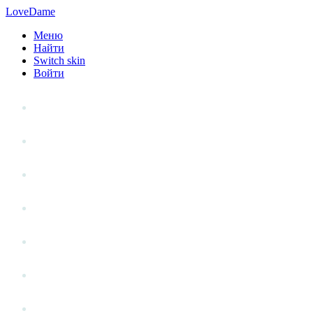
LoveDame
Меню
Найти
Switch skin
Войти
Личный опыт
Статьи
Стиль жизни
Точка зрения
Антистресс
Вопрос к эксперту
Гений места