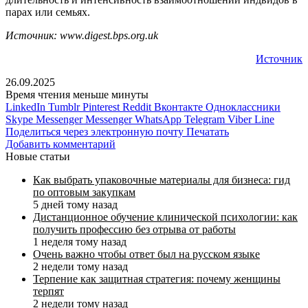
парах или семьях.
Источник: www.digest.bps.org.uk
Источник
26.09.2025
Время чтения меньше минуты
LinkedIn
Tumblr
Pinterest
Reddit
Вконтакте
Одноклассники
Skype
Messenger
Messenger
WhatsApp
Telegram
Viber
Line
Поделиться через электронную почту
Печатать
Добавить комментарий
Новые статьи
Как выбрать упаковочные материалы для бизнеса: гид
по оптовым закупкам
5 дней тому назад
Дистанционное обучение клинической психологии: как
получить профессию без отрыва от работы
1 неделя тому назад
Очень важно чтобы ответ был на русском языке
2 недели тому назад
Терпение как защитная стратегия: почему женщины
терпят
2 недели тому назад