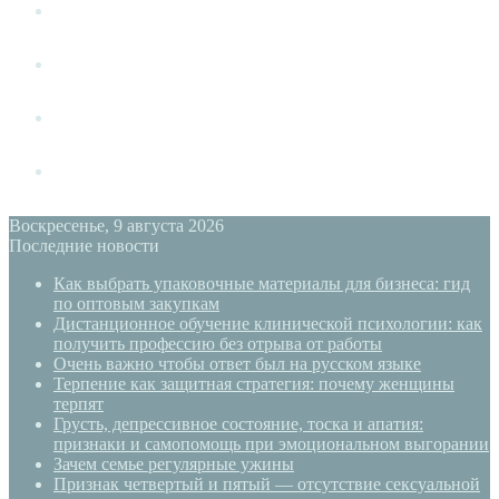
Измена
Слушать своё тело
Новый год
PSYECO
Воскресенье, 9 августа 2026
Последние новости
Как выбрать упаковочные материалы для бизнеса: гид
по оптовым закупкам
Дистанционное обучение клинической психологии: как
получить профессию без отрыва от работы
Очень важно чтобы ответ был на русском языке
Терпение как защитная стратегия: почему женщины
терпят
Грусть, депрессивное состояние, тоска и апатия:
признаки и самопомощь при эмоциональном выгорании
Зачем семье регулярные ужины
Признак четвертый и пятый — отсутствие сексуальной