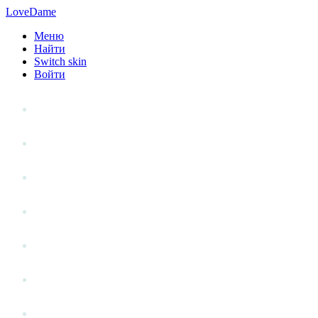
LoveDame
Меню
Найти
Switch skin
Войти
Личный опыт
Статьи
Стиль жизни
Точка зрения
Антистресс
Вопрос к эксперту
Гений места