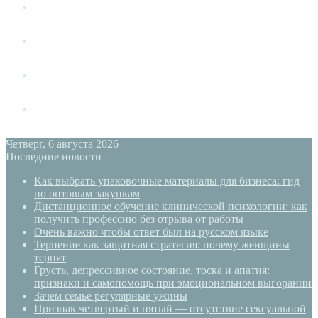
Измена
Слушать своё тело
Новый год
PSYECO
Четверг, 6 августа 2026
Последние новости
Как выбрать упаковочные материалы для бизнеса: гид
по оптовым закупкам
Дистанционное обучение клинической психологии: как
получить профессию без отрыва от работы
Очень важно чтобы ответ был на русском языке
Терпение как защитная стратегия: почему женщины
терпят
Грусть, депрессивное состояние, тоска и апатия:
признаки и самопомощь при эмоциональном выгорании
Зачем семье регулярные ужины
Признак четвертый и пятый — отсутствие сексуальной