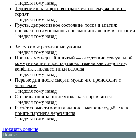
1 неделя тому назад
Терпение как защитная стратегия: почему женщины
терпят
1 неделя тому назад
Грусть, депрессивное состояние, тоска и апатия:
признаки и самопомощь при эмоциональном выгорании
1 неделя тому назад
Зачем семье регулярные ужины
1 неделя тому назад
Признак четвертый и пятый — отсутствие сексуальной
коммуникации и распад пары: измена как следствие,
конфликт, предвестники развода
1 неделя тому назад
Первые дни после смерти мужа: что происходит с
человеком
1 неделя тому назад
Онлайн-тишина после ухода: как справляться
1 неделя тому назад
Расчёт совместимости арканов в матрице судьбы: как
понять партнёра через числа
1 неделя тому назад
Показать больше
Новые