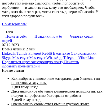
потребуется немало смелости, чтобы попросить об
одобрении — и хвалить тех, кому это необходимо. Чтобы
мать, хотя бы в этот раз, могла сказать дочери: «Спасибо. У
тебя здорово получилось».
По материалам
Теги
Познать себя
Практики how to
Человек среди
людей
07.12.2023
Время чтения: 2 мин.
LinkedIn
Tumblr
Pinterest
Reddit
Вконтакте
Одноклассники
Skype
Messenger
Messenger
WhatsApp
Telegram
Viber
Line
Поделиться через электронную почту
Печатать
Добавить комментарий
Новые статьи
Как выбрать упаковочные материалы для бизнеса: гид
по оптовым закупкам
2 дня тому назад
Дистанционное обучение клинической психологии: как
получить профессию без отрыва от работы
5 дней тому назад
Очень важно чтобы ответ был на русском языке