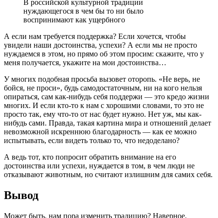
В российской культурной традиции
нуждающегося в чем бы то ни было
воспринимают как ущербного
А если нам требуется поддержка? Если хочется, чтобы
увидели наши достоинства, успехи? А если мы не просто
нуждаемся в этом, но прямо об этом просим: скажите, что у
меня получается, укажите на мои достоинства…
У многих подобная просьба вызовет оторопь. «Не верь, не
бойся, не проси», будь самодостаточным, ни на кого нельзя
опираться, сам как-нибудь себя поддержи — это кредо жизни
многих. И если кто-то к нам с хорошими словами, то это не
просто так, ему что-то от нас будет нужно. Нет уж, мы как-
нибудь сами. Правда, такая картина мира и отношений делает
невозможной искреннюю благодарность — как ее можно
испытывать, если видеть только то, что недоделано?
А ведь тот, кто попросит обратить внимание на его
достоинства или успехи, нуждается в том, в чем люди не
отказывают животным, но считают излишним для самих себя.
Вывод
Может быть, нам пора изменить традицию? Наверное,