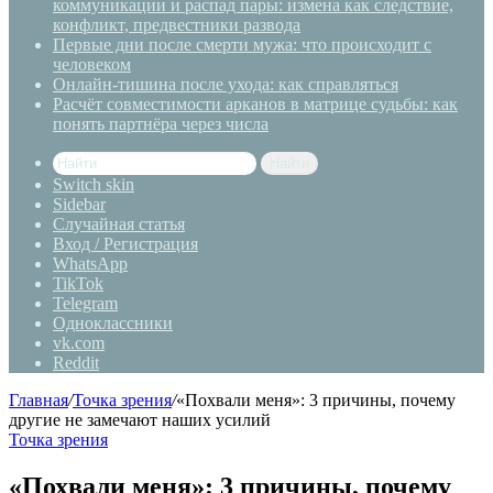
коммуникации и распад пары: измена как следствие,
конфликт, предвестники развода
Первые дни после смерти мужа: что происходит с
человеком
Онлайн-тишина после ухода: как справляться
Расчёт совместимости арканов в матрице судьбы: как
понять партнёра через числа
Найти
Switch skin
Sidebar
Случайная статья
Вход / Регистрация
WhatsApp
TikTok
Telegram
Одноклассники
vk.com
Reddit
Главная
/
Точка зрения
/
«Похвали меня»: 3 причины, почему
другие не замечают наших усилий
Точка зрения
«Похвали меня»: 3 причины, почему