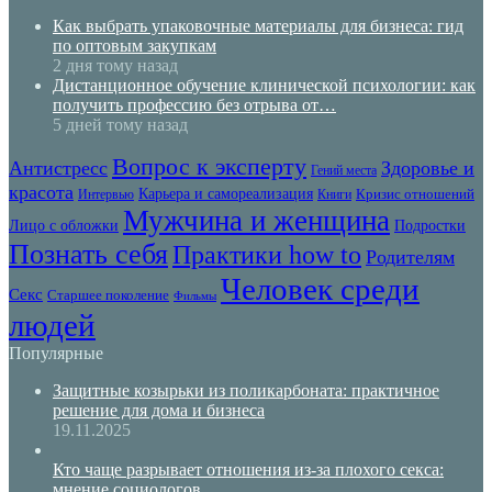
Как выбрать упаковочные материалы для бизнеса: гид
по оптовым закупкам
2 дня тому назад
Дистанционное обучение клинической психологии: как
получить профессию без отрыва от…
5 дней тому назад
Вопрос к эксперту
Антистресс
Здоровье и
Гений места
красота
Карьера и самореализация
Кризис отношений
Интервью
Книги
Мужчина и женщина
Лицо с обложки
Подростки
Познать себя
Практики how to
Родителям
Человек среди
Секс
Старшее поколение
Фильмы
людей
Популярные
Защитные козырьки из поликарбоната: практичное
решение для дома и бизнеса
19.11.2025
Кто чаще разрывает отношения из-за плохого секса:
мнение социологов