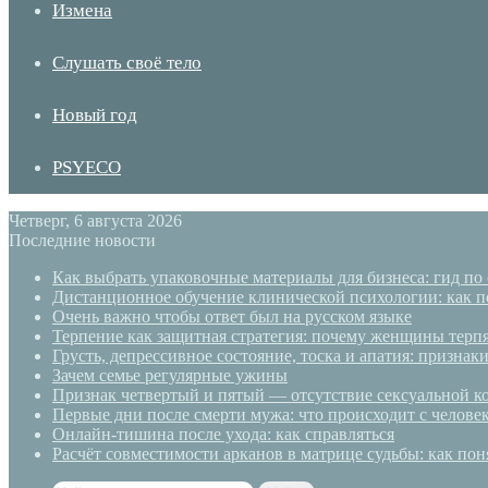
Измена
Слушать своё тело
Новый год
PSYECO
Четверг, 6 августа 2026
Последние новости
Как выбрать упаковочные материалы для бизнеса: гид по
Дистанционное обучение клинической психологии: как п
Очень важно чтобы ответ был на русском языке
Терпение как защитная стратегия: почему женщины терп
Грусть, депрессивное состояние, тоска и апатия: призн
Зачем семье регулярные ужины
Признак четвертый и пятый — отсутствие сексуальной ко
Первые дни после смерти мужа: что происходит с челове
Онлайн-тишина после ухода: как справляться
Расчёт совместимости арканов в матрице судьбы: как пон