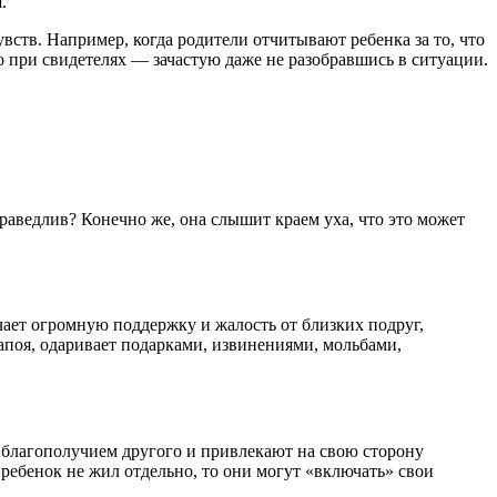
я.
увств. Например, когда родители отчитывают ребенка за то, что
о при свидетелях — зачастую даже не разобравшись в ситуации.
праведлив? Конечно же, она слышит краем уха, что это может
чает огромную поддержку и жалость от близких подруг,
запоя, одаривает подарками, извинениями, мольбами,
 благополучием другого и привлекают на свою сторону
ебенок не жил отдельно, то они могут «включать» свои