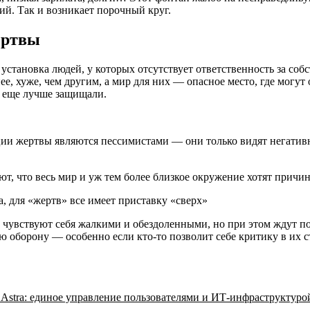
ий. Так и возникает порочный круг.
ертвы
я установка людей, у которых отсутствует ответственность за 
е, хуже, чем другим, а мир для них — опасное место, где могут
а еще лучше защищали.
ции жертвы являются пессимистами — они только видят негативн
т, что весь мир и уж тем более близкое окружение хотят причини
, для «жертв» все имеет приставку «сверх»
 чувствуют себя жалкими и обездоленными, но при этом ждут пох
хую оборону — особенно если кто-то позволит себе критику в их 
 Astra: единое управление пользователями и ИТ-инфраструктуро