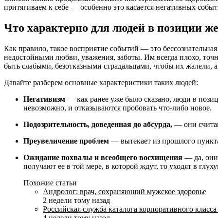
притягиваем к себе — особенно это касается негативных событ
Что характерно для людей в позиции ж
Как правило, такое восприятие событий — это бессознательна
недостойными любви, уважения, заботы. Им всегда плохо, точне
быть слабыми, безотказными страдальцами, чтобы их жалели, 
Давайте разберем основные характеристики таких людей:
Негативизм
— как ранее уже было сказано, люди в пози
невозможно, и отказываются пробовать что-либо новое.
Подозрительность, доведенная до абсурда,
— они считаю
Преувеличение проблем
— вытекает из прошлого пункта
Ожидание похвалы и всеобщего восхищения
— да, они
получают ее в той мере, в которой ждут, то уходят в глу
Похожие статьи
Андролог: врач, сохраняющий мужское здоровье
2 недели тому назад
Российская служба каталога корпоративного класса
4 недели тому назад