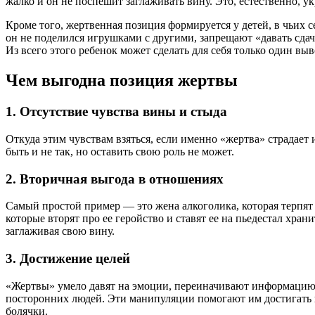
жалко и он не поспешит заглаживать вину. Это, естественно, у
Кроме того, жертвенная позиция формируется у детей, в чьих с
он не поделился игрушками с другими, запрещают «давать сдач
Из всего этого ребенок может сделать для себя только один в
Чем выгодна позиция жертвы
1. Отсутствие чувства вины и стыда
Откуда этим чувствам взяться, если именно «жертва» страдает
быть и не так, но оставить свою роль не может.
2. Вторичная выгода в отношениях
Самый простой пример — это жена алкоголика, которая терпят
которые вторят про ее геройство и ставят ее на пьедестал хра
заглаживая свою вину.
3. Достижение целей
«Жертвы» умело давят на эмоции, переиначивают информацию,
посторонних людей. Эти манипуляции помогают им достигать п
болячки.