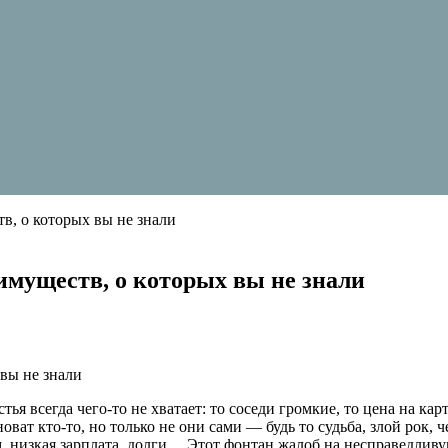
в, о которых вы не знали
имуществ, о которых вы не знали
ья всегда чего-то не хватает: то соседи громкие, то цена на кар
т кто-то, но только не они сами — будь то судьба, злой рок, ч
низкая зарплата, долги… Этот фонтан жалоб на несправедливую 