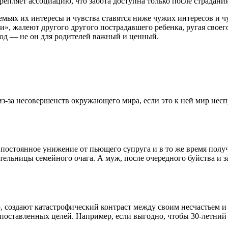
крепляет ассоциацию, что забота доступна только после страдани
емьях их интересы и чувства ставятся ниже чужих интересов и ч
и», жалеют другого другого пострадавшего ребенка, ругая своег
ывод — не он для родителей важный и ценный.
 из-за несовершенств окружающего мира, если это к ней мир нес
 постоянное унижение от пьющего супруга и в то же время полу
нительницы семейного очага. А муж, после очередного буйства и 
 создают катастрофический контраст между своим несчастьем и
оставленных целей. Например, если выгодно, чтобы 30-летний р