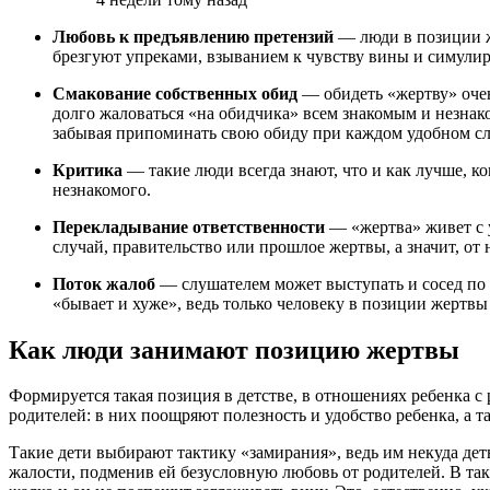
Любовь к предъявлению претензий
— люди в позиции ж
брезгуют упреками, взыванием к чувству вины и симули
Смакование собственных обид
— обидеть «жертву» очен
долго жаловаться «на обидчика» всем знакомым и незнак
забывая припоминать свою обиду при каждом удобном с
Критика
— такие люди всегда знают, что и как лучше, к
незнакомого.
Перекладывание ответственности
— «жертва» живет с у
случай, правительство или прошлое жертвы, а значит, от 
Поток жалоб
— слушателем может выступать и сосед по 
«бывает и хуже», ведь только человеку в позиции жертв
Как люди занимают позицию жертвы
Формируется такая позиция в детстве, в отношениях ребенка с
родителей: в них поощряют полезность и удобство ребенка, а т
Такие дети выбирают тактику «замирания», ведь им некуда деть
жалости, подменив ей безусловную любовь от родителей. В так