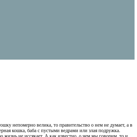
тошку непомерно велика, то правительство о нем не думает, а в
ерная кошка, баба с пустыми ведрами или злая подружка.
жизнь не иссякает. А как известно, о чем мы говорим, то и