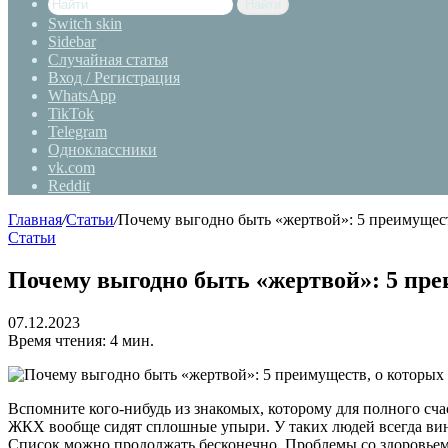
Найти
Switch skin
Sidebar
Случайная статья
Вход / Регистрация
WhatsApp
TikTok
Telegram
Одноклассники
vk.com
Reddit
Главная
/
Статьи
/
Почему выгодно быть «жертвой»: 5 преимущест
Статьи
Почему выгодно быть «жертвой»: 5 пре
07.12.2023
Время чтения: 4 мин.
Вспомните кого-нибудь из знакомых, которому для полного счаст
ЖКХ вообще сидят сплошные упыри. У таких людей всегда винова
Список можно продолжать бесконечно. Проблемы со здоровьем, 