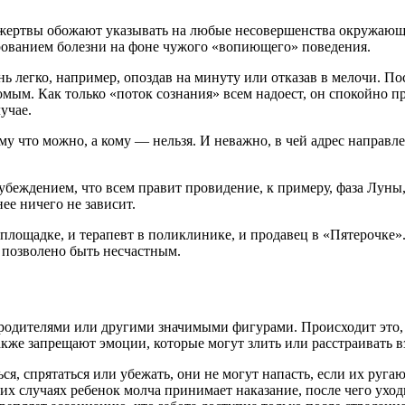
ертвы обожают указывать на любые несовершенства окружающих
рованием болезни на фоне чужого «вопиющего» поведения.
ь легко, например, опоздав на минуту или отказав в мелочи. По
омым. Как только «поток сознания» всем надоест, он спокойно 
лучае.
ому что можно, а кому — нельзя. И неважно, в чей адрес направ
беждением, что всем правит провидение, к примеру, фаза Луны, 
нее ничего не зависит.
площадке, и терапевт в поликлинике, и продавец в «Пятерочке»
ы позволено быть несчастным.
 родителями или другими значимыми фигурами. Происходит это, к
акже запрещают эмоции, которые могут злить или расстраивать в
ся, спрятаться или убежать, они не могут напасть, если их руга
их случаях ребенок молча принимает наказание, после чего уход