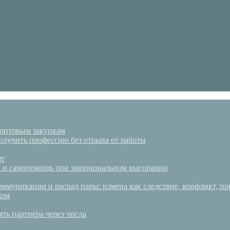
 оптовым закупкам
олучить профессию без отрыва от работы
ят
аки и самопомощь при эмоциональном выгорании
ммуникации и распад пары: измена как следствие, конфликт, пр
ком
ять партнёра через числа