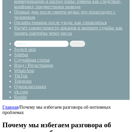
коммуникации и распад пары: измена как следствие,
конфликт, предвестники развода
Первые дни после смерти мужа: что происходит с
человеком
Онлайн-тишина после ухода: как справляться
Расчёт совместимости арканов в матрице судьбы: как
понять партнёра через числа
Найти
Switch skin
Sidebar
Случайная статья
Вход / Регистрация
WhatsApp
TikTok
Telegram
Одноклассники
vk.com
Reddit
Главная
/
Почему мы избегаем разговора об интимных
проблемах
Почему мы избегаем разговора об