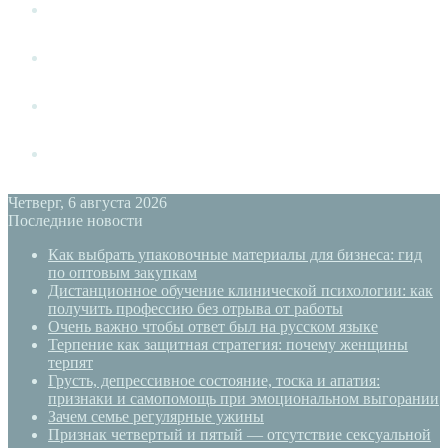
Измена
Слушать своё тело
Новый год
PSYECO
Четверг, 6 августа 2026
Последние новости
Как выбрать упаковочные материалы для бизнеса: гид
по оптовым закупкам
Дистанционное обучение клинической психологии: как
получить профессию без отрыва от работы
Очень важно чтобы ответ был на русском языке
Терпение как защитная стратегия: почему женщины
терпят
Грусть, депрессивное состояние, тоска и апатия:
признаки и самопомощь при эмоциональном выгорании
Зачем семье регулярные ужины
Признак четвертый и пятый — отсутствие сексуальной