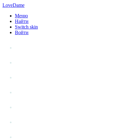
LoveDame
Меню
Найти
Switch skin
Войти
Личный опыт
Статьи
Стиль жизни
Точка зрения
Антистресс
Вопрос к эксперту
Гений места