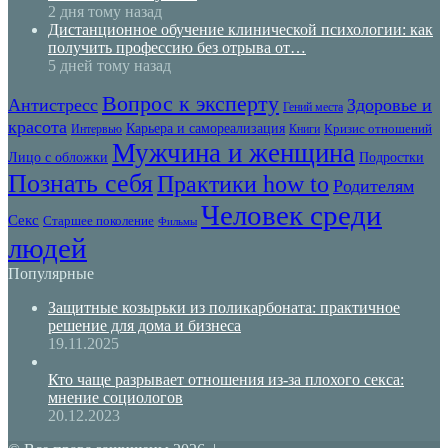
2 дня тому назад
Дистанционное обучение клинической психологии: как
получить профессию без отрыва от…
5 дней тому назад
Вопрос к эксперту
Антистресс
Здоровье и
Гений места
красота
Карьера и самореализация
Кризис отношений
Интервью
Книги
Мужчина и женщина
Лицо с обложки
Подростки
Познать себя
Практики how to
Родителям
Человек среди
Секс
Старшее поколение
Фильмы
людей
Популярные
Защитные козырьки из поликарбоната: практичное
решение для дома и бизнеса
19.11.2025
Кто чаще разрывает отношения из-за плохого секса:
мнение социологов
20.12.2023