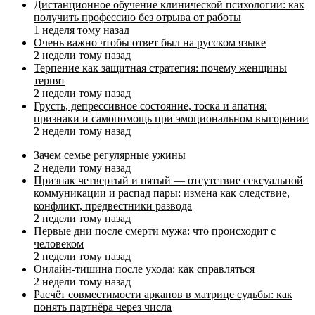
Дистанционное обучение клинической психологии: как
получить профессию без отрыва от работы
1 неделя тому назад
Очень важно чтобы ответ был на русском языке
2 недели тому назад
Терпение как защитная стратегия: почему женщины
терпят
2 недели тому назад
Грусть, депрессивное состояние, тоска и апатия:
признаки и самопомощь при эмоциональном выгорании
2 недели тому назад
Зачем семье регулярные ужины
2 недели тому назад
Признак четвертый и пятый — отсутствие сексуальной
коммуникации и распад пары: измена как следствие,
конфликт, предвестники развода
2 недели тому назад
Первые дни после смерти мужа: что происходит с
человеком
2 недели тому назад
Онлайн-тишина после ухода: как справляться
2 недели тому назад
Расчёт совместимости арканов в матрице судьбы: как
понять партнёра через числа