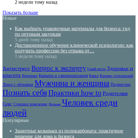
2 недели тому назад
Показать больше
Новые
Как выбрать упаковочные материалы для бизнеса: гид
по оптовым закупкам
5 дней тому назад
Дистанционное обучение клинической психологии: как
получить профессию без отрыва от…
1 неделя тому назад
Вопрос к эксперту
Антистресс
Здоровье и
Гений места
красота
Карьера и самореализация
Кризис отношений
Интервью
Книги
Мужчина и женщина
Лицо с обложки
Подростки
Познать себя
Практики how to
Родителям
Человек среди
Секс
Старшее поколение
Фильмы
людей
Популярные
Защитные козырьки из поликарбоната: практичное
решение для дома и бизнеса