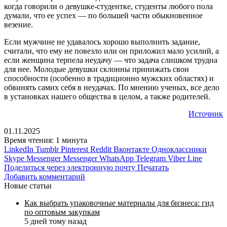
когда говорили о девушке-студентке, студенты любого пола
думали, что ее успех — по большей части обыкновенное
везение.
Если мужчине не удавалось хорошо выполнить задание,
считали, что ему не повезло или он приложил мало усилий, а
если женщина терпела неудачу — что задача слишком трудна
для нее. Молодые девушки склонны принижать свои
способности (особенно в традиционно мужских областях) и
обвинять самих себя в неудачах. По мнению ученых, все дело
в установках нашего общества в целом, а также родителей.
Источник
01.11.2025
Время чтения: 1 минута
LinkedIn
Tumblr
Pinterest
Reddit
Вконтакте
Одноклассники
Skype
Messenger
Messenger
WhatsApp
Telegram
Viber
Line
Поделиться через электронную почту
Печатать
Добавить комментарий
Новые статьи
Как выбрать упаковочные материалы для бизнеса: гид
по оптовым закупкам
5 дней тому назад