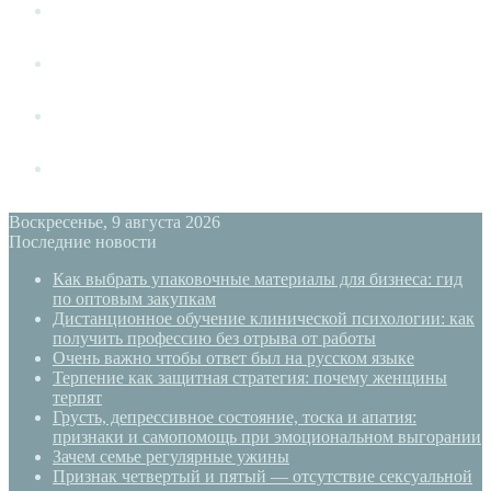
Измена
Слушать своё тело
Новый год
PSYECO
Воскресенье, 9 августа 2026
Последние новости
Как выбрать упаковочные материалы для бизнеса: гид
по оптовым закупкам
Дистанционное обучение клинической психологии: как
получить профессию без отрыва от работы
Очень важно чтобы ответ был на русском языке
Терпение как защитная стратегия: почему женщины
терпят
Грусть, депрессивное состояние, тоска и апатия:
признаки и самопомощь при эмоциональном выгорании
Зачем семье регулярные ужины
Признак четвертый и пятый — отсутствие сексуальной