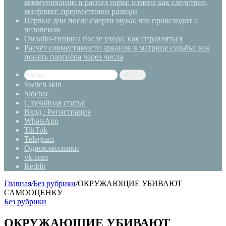
коммуникации и распад пары: измена как следствие,
конфликт, предвестники развода
Первые дни после смерти мужа: что происходит с
человеком
Онлайн-тишина после ухода: как справляться
Расчёт совместимости арканов в матрице судьбы: как
понять партнёра через числа
Найти
Switch skin
Sidebar
Случайная статья
Вход / Регистрация
WhatsApp
TikTok
Telegram
Одноклассники
vk.com
Reddit
Главная
/
Без рубрики
/
ОКРУЖАЮЩИЕ УБИВАЮТ
САМООЦЕНКУ
Без рубрики
ОКРУЖАЮЩИЕ УБИВАЮТ