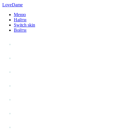
LoveDame
Меню
Найти
Switch skin
Войти
Личный опыт
Статьи
Стиль жизни
Точка зрения
Антистресс
Вопрос к эксперту
Гений места