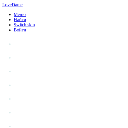
LoveDame
Меню
Найти
Switch skin
Войти
Личный опыт
Статьи
Стиль жизни
Точка зрения
Антистресс
Вопрос к эксперту
Гений места