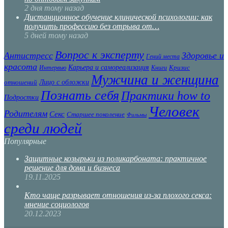
2 дня тому назад
Дистанционное обучение клинической психологии: как
получить профессию без отрыва от…
5 дней тому назад
Вопрос к эксперту
Антистресс
Здоровье и
Гений места
красота
Карьера и самореализация
Кризис
Интервью
Книги
Мужчина и женщина
Лицо с обложки
отношений
Познать себя
Практики how to
Подростки
Человек
Родителям
Секс
Старшее поколение
Фильмы
среди людей
Популярные
Защитные козырьки из поликарбоната: практичное
решение для дома и бизнеса
19.11.2025
Кто чаще разрывает отношения из-за плохого секса:
мнение социологов
20.12.2023