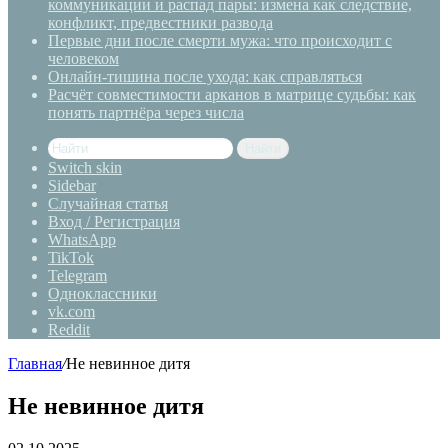
коммуникации и распад пары: измена как следствие,
конфликт, предвестники развода
Первые дни после смерти мужа: что происходит с
человеком
Онлайн-тишина после ухода: как справляться
Расчёт совместимости арканов в матрице судьбы: как
понять партнёра через числа
Найти
Switch skin
Sidebar
Случайная статья
Вход / Регистрация
WhatsApp
TikTok
Telegram
Одноклассники
vk.com
Reddit
Главная
/
Не невинное дитя
Не невинное дитя