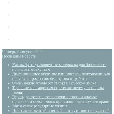
Измена
Слушать своё тело
Новый год
PSYECO
Четверг, 6 августа 2026
Последние новости
Как выбрать упаковочные материалы для бизнеса: гид
по оптовым закупкам
Дистанционное обучение клинической психологии: как
получить профессию без отрыва от работы
Очень важно чтобы ответ был на русском языке
Терпение как защитная стратегия: почему женщины
терпят
Грусть, депрессивное состояние, тоска и апатия:
признаки и самопомощь при эмоциональном выгорании
Зачем семье регулярные ужины
Признак четвертый и пятый — отсутствие сексуальной