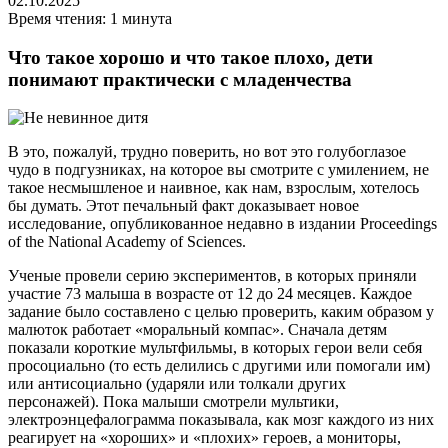
02.10.2025
Время чтения: 1 минута
Что такое хорошо и что такое плохо, дети
понимают практически с младенчества
В это, пожалуй, трудно поверить, но вот это голубоглазое
чудо в подгузниках, на которое вы смотрите с умилением, не
такое несмышленое и наивное, как нам, взрослым, хотелось
бы думать. Этот печальный факт доказывает новое
исследование, опубликованное недавно в издании Proceedings
of the National Academy of Sciences.
Ученые провели серию экспериментов, в которых приняли
участие 73 малыша в возрасте от 12 до 24 месяцев. Каждое
задание было составлено с целью проверить, каким образом у
малюток работает «моральный компас». Сначала детям
показали короткие мультфильмы, в которых герои вели себя
просоциально (то есть делились с другими или помогали им)
или антисоциально (ударяли или толкали других
персонажей). Пока малыши смотрели мультики,
электроэнцефалограмма показывала, как мозг каждого из них
реагирует на «хороших» и «плохих» героев, а мониторы,