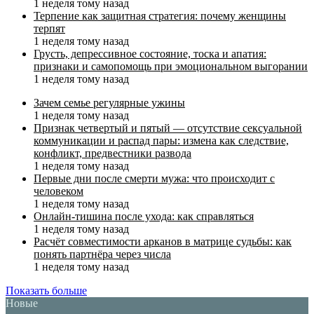
1 неделя тому назад
Терпение как защитная стратегия: почему женщины
терпят
1 неделя тому назад
Грусть, депрессивное состояние, тоска и апатия:
признаки и самопомощь при эмоциональном выгорании
1 неделя тому назад
Зачем семье регулярные ужины
1 неделя тому назад
Признак четвертый и пятый — отсутствие сексуальной
коммуникации и распад пары: измена как следствие,
конфликт, предвестники развода
1 неделя тому назад
Первые дни после смерти мужа: что происходит с
человеком
1 неделя тому назад
Онлайн-тишина после ухода: как справляться
1 неделя тому назад
Расчёт совместимости арканов в матрице судьбы: как
понять партнёра через числа
1 неделя тому назад
Показать больше
Новые