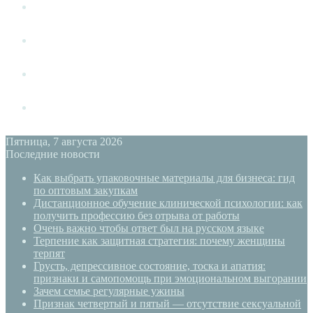
Измена
Слушать своё тело
Новый год
PSYECO
Пятница, 7 августа 2026
Последние новости
Как выбрать упаковочные материалы для бизнеса: гид
по оптовым закупкам
Дистанционное обучение клинической психологии: как
получить профессию без отрыва от работы
Очень важно чтобы ответ был на русском языке
Терпение как защитная стратегия: почему женщины
терпят
Грусть, депрессивное состояние, тоска и апатия:
признаки и самопомощь при эмоциональном выгорании
Зачем семье регулярные ужины
Признак четвертый и пятый — отсутствие сексуальной