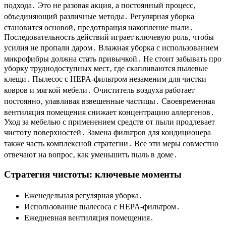
подхода․ Это не разовая акция‚ а постоянный процесс‚
объединяющий различные методы․ Регулярная уборка
становится основой‚ предотвращая накопление пыли․
Последовательность действий играет ключевую роль‚ чтобы
усилия не пропали даром․ Влажная уборка с использованием
микрофибры должна стать привычкой․ Не стоит забывать про
уборку труднодоступных мест‚ где скапливаются пылевые
клещи․ Пылесос с HEPA-фильтром незаменим для чистки
ковров и мягкой мебели․ Очиститель воздуха работает
постоянно‚ улавливая взвешенные частицы․ Своевременная
вентиляция помещения снижает концентрацию аллергенов․
Уход за мебелью с применением средств от пыли продлевает
чистоту поверхностей․ Замена фильтров для кондиционера
также часть комплексной стратегии․ Все эти меры совместно
отвечают на вопрос‚ как уменьшить пыль в доме․
Стратегия чистоты: ключевые моменты
Еженедельная регулярная уборка․
Использование пылесоса с HEPA-фильтром․
Ежедневная вентиляция помещения․