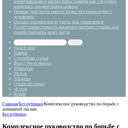
коммуникации и распад пары: измена как следствие,
конфликт, предвестники развода
Первые дни после смерти мужа: что происходит с
человеком
Онлайн-тишина после ухода: как справляться
Расчёт совместимости арканов в матрице судьбы: как
понять партнёра через числа
Найти
Switch skin
Sidebar
Случайная статья
Вход / Регистрация
WhatsApp
TikTok
Telegram
Одноклассники
vk.com
Reddit
Главная
/
Без рубрики
/
Комплексное руководство по борьбе с
домашней пылью
Без рубрики
Комплексное руководство по борьбе с