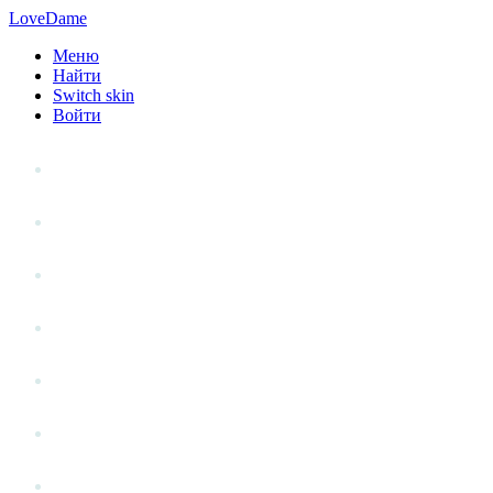
LoveDame
Меню
Найти
Switch skin
Войти
Личный опыт
Статьи
Стиль жизни
Точка зрения
Антистресс
Вопрос к эксперту
Гений места