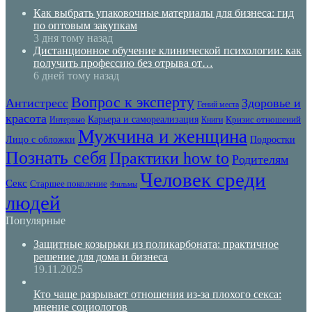
Как выбрать упаковочные материалы для бизнеса: гид
по оптовым закупкам
3 дня тому назад
Дистанционное обучение клинической психологии: как
получить профессию без отрыва от…
6 дней тому назад
Вопрос к эксперту
Антистресс
Здоровье и
Гений места
красота
Карьера и самореализация
Кризис отношений
Интервью
Книги
Мужчина и женщина
Лицо с обложки
Подростки
Познать себя
Практики how to
Родителям
Человек среди
Секс
Старшее поколение
Фильмы
людей
Популярные
Защитные козырьки из поликарбоната: практичное
решение для дома и бизнеса
19.11.2025
Кто чаще разрывает отношения из-за плохого секса:
мнение социологов