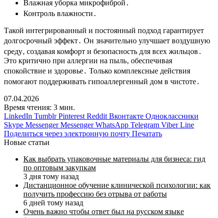
Влажная уборка микрофиброй․
Контроль влажности․
Такой интегрированный и постоянный подход гарантирует
долгосрочный эффект․ Он значительно улучшает воздушную
среду‚ создавая комфорт и безопасность для всех жильцов․
Это критично при аллергии на пыль‚ обеспечивая
спокойствие и здоровье․ Только комплексные действия
помогают поддерживать гипоаллергенный дом в чистоте․
07.04.2026
Время чтения: 3 мин.
LinkedIn
Tumblr
Pinterest
Reddit
Вконтакте
Одноклассники
Skype
Messenger
Messenger
WhatsApp
Telegram
Viber
Line
Поделиться через электронную почту
Печатать
Новые статьи
Как выбрать упаковочные материалы для бизнеса: гид
по оптовым закупкам
3 дня тому назад
Дистанционное обучение клинической психологии: как
получить профессию без отрыва от работы
6 дней тому назад
Очень важно чтобы ответ был на русском языке