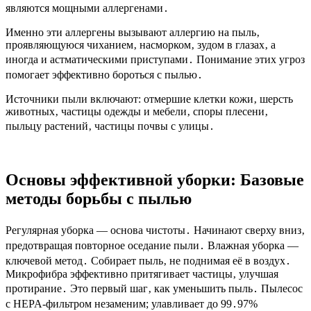
являются мощными аллергенами․
Именно эти аллергены вызывают аллергию на пыль‚
проявляющуюся чиханием‚ насморком‚ зудом в глазах‚ а
иногда и астматическими приступами․ Понимание этих угроз
помогает эффективно бороться с пылью․
Источники пыли включают: отмершие клетки кожи‚ шерсть
животных‚ частицы одежды и мебели‚ споры плесени‚
пыльцу растений‚ частицы почвы с улицы․
Основы эффективной уборки: Базовые
методы борьбы с пылью
Регулярная уборка — основа чистоты․ Начинают сверху вниз‚
предотвращая повторное оседание пыли․ Влажная уборка —
ключевой метод․ Собирает пыль‚ не поднимая её в воздух․
Микрофибра эффективно притягивает частицы‚ улучшая
протирание․ Это первый шаг‚ как уменьшить пыль․ Пылесос
с HEPA-фильтром незаменим; улавливает до 99․97%