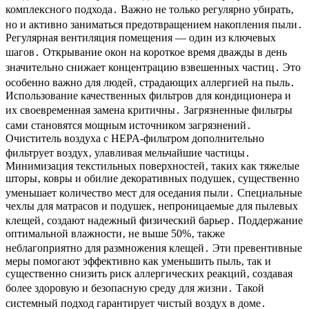
комплексного подхода․ Важно не только регулярно убирать‚
но и активно заниматься предотвращением накопления пыли․
Регулярная вентиляция помещения — один из ключевых
шагов․ Открывание окон на короткое время дважды в день
значительно снижает концентрацию взвешенных частиц․ Это
особенно важно для людей‚ страдающих аллергией на пыль․
Использование качественных фильтров для кондиционера и
их своевременная замена критичны․ Загрязненные фильтры
сами становятся мощным источником загрязнений․
Очиститель воздуха с HEPA-фильтром дополнительно
фильтрует воздух‚ улавливая мельчайшие частицы․
Минимизация текстильных поверхностей‚ таких как тяжелые
шторы‚ ковры и обилие декоративных подушек‚ существенно
уменьшает количество мест для оседания пыли․ Специальные
чехлы для матрасов и подушек‚ непроницаемые для пылевых
клещей‚ создают надежный физический барьер․ Поддержание
оптимальной влажности‚ не выше 50%‚ также
неблагоприятно для размножения клещей․ Эти превентивные
меры помогают эффективно как уменьшить пыль‚ так и
существенно снизить риск аллергических реакций‚ создавая
более здоровую и безопасную среду для жизни․ Такой
системный подход гарантирует чистый воздух в доме․