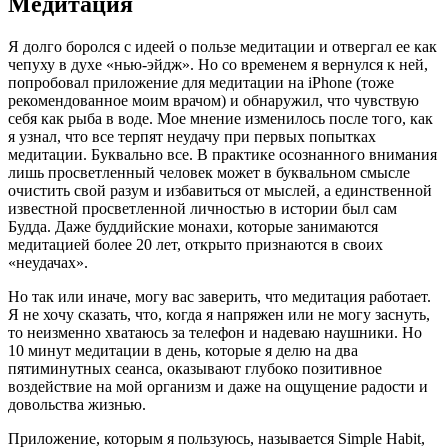
Медитация
Я долго боролся с идеей о пользе медитации и отвергал ее как
чепуху в духе «нью-эйдж». Но со временем я вернулся к ней,
попробовал приложение для медитации на iPhone (тоже
рекомендованное моим врачом) и обнаружил, что чувствую
себя как рыба в воде. Мое мнение изменилось после того, как
я узнал, что все терпят неудачу при первых попытках
медитации. Буквально все. В практике осознанного внимания
лишь просветленный человек может в буквальном смысле
очистить свой разум и избавиться от мыслей, а единственной
известной просветленной личностью в истории был сам
Будда. Даже буддийские монахи, которые занимаются
медитацией более 20 лет, открыто признаются в своих
«неудачах».
Но так или иначе, могу вас заверить, что медитация работает.
Я не хочу сказать, что, когда я напряжен или не могу заснуть,
то неизменно хватаюсь за телефон и надеваю наушники. Но
10 минут медитации в день, которые я делю на два
пятиминутных сеанса, оказывают глубоко позитивное
воздействие на мой организм и даже на ощущение радости и
довольства жизнью.
Приложение, которым я пользуюсь, называется Simple Habit,