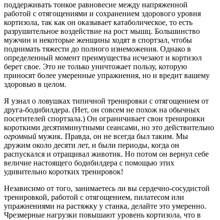
поддерживать тонкое равновесие между напряженной
работой с отягощениями и сохранением здорового уровня
кортизола, так как он оказывает катаболическое, то есть
разрушительное воздействие на рост мышц. Большинство
мужчин и некоторые женщины ходят в спортзал, чтобы
поднимать тяжести до полного изнеможения. Однако в
определенный момент преимущества исчезают и кортизол
берет свое. Это не только уничтожает пользу, которую
приносят более умеренные упражнения, но и вредит вашему
здоровью в целом.
Я узнал о ловушках типичной тренировки с отягощением от
друга-бодибилдера. (Нет, он совсем не похож на обычных
посетителей спортзала.) Он ограничивает свои тренировки
короткими десятиминутными сеансами, но это действительно
огромный
мужик. Правда, он не всегда был таким. Мы
дружим около десяти лет, и были периоды, когда он
распускался и отращивал животик. Но потом он вернул себе
величие настоящего бодибилдера с помощью этих
удивительно коротких тренировок!
Независимо от того, занимаетесь ли вы сердечно-сосудистой
тренировкой, работой с отягощением, пилатесом или
упражнениями на растяжку у станка, делайте это умеренно.
Чрезмерные нагрузки повышают уровень кортизола, что в