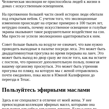
Человеческая эволюция не приспособила людей к жизни в
домах с искусственным освещением.
На протяжении большей части своей истории люди обитали
под открытым небом. С учетом того, что эволюционные
изменения происходят на отрезке примерно в 100 тысяч лет,
нетрудно понять, почему искусственное освещение и голубые
экраны оказывают такое разрушительное воздействие на сон.
Мы просто не успели эволюционно адаптироваться к ним.
Совет больше бывать на воздухе не означает, что вам нужно
проводить выходные в палатке посреди леса. Это может быть
двадцатиминутная прогулка во время перерыва на ланч. Это
может быть выход во двор сразу же после того, как вы встаете
с постели, что приносит дополнительную пользу, помогая
вашему организму проснуться. Это может быть утренняя
прогулка по пляжу, на которую мы с женой отправлялись
почти ежедневно, пока жили в Южной Калифорнии до
переезда в Техас.
Пользуйтесь эфирными маслами
Здесь я не специалист в отличие от моей жены. У нее
превосходная коллекция эфирных масел, которыми она
пользуется для себя и для наших девочек. Если у кого-то