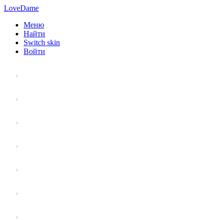
LoveDame
Меню
Найти
Switch skin
Войти
Личный опыт
Статьи
Стиль жизни
Точка зрения
Антистресс
Вопрос к эксперту
Гений места