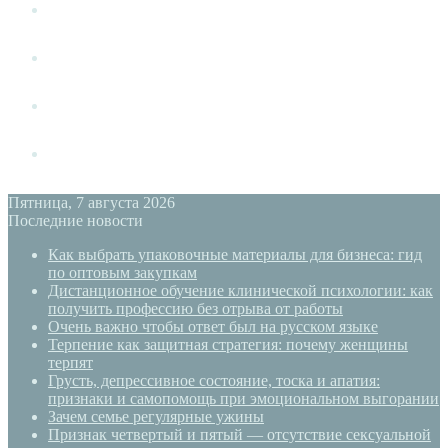
Измена
Слушать своё тело
Новый год
PSYECO
Пятница, 7 августа 2026
Последние новости
Как выбрать упаковочные материалы для бизнеса: гид
по оптовым закупкам
Дистанционное обучение клинической психологии: как
получить профессию без отрыва от работы
Очень важно чтобы ответ был на русском языке
Терпение как защитная стратегия: почему женщины
терпят
Грусть, депрессивное состояние, тоска и апатия:
признаки и самопомощь при эмоциональном выгорании
Зачем семье регулярные ужины
Признак четвертый и пятый — отсутствие сексуальной