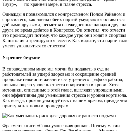
Тауэр», — по крайней мере, в плане стресса.
Однажды я познакомился с конгрессменом Полом Райаном и
спросил его, как члены обеих партий умудряются оставаться
добрыми друзьями, несмотря на ежедневные нападки друг на
друга во время дебатов в Конгрессе. Он ответил, что отчасти
это происходит потому, что каждое утро они ходят в спортзал
Капитолия и тренируются вместе. Как видите, эти парни тоже
умеют управляться со стрессом!
Утреннее безумие
В справедливом мире мы могли бы подавать в суд на
работодателей за ущерб здоровью и сокращение средней
продолжительности жизни из-за утреннего графика работы,
повышающего уровень стресса и кортизола в крови. Хотя
методики, описанные в этой главе, выглядят упрощенными,
они эффективны для уменьшения стресса и уровня кортизола.
Как всегда, проконсультируйтесь с вашим врачом, прежде чем
приступать к новым процедурам.
Фрагмент книги «Совы умнее жаворонков. Почему магии
утра не существует». Фрэнк Дж. Рамбаускас. — Москва :