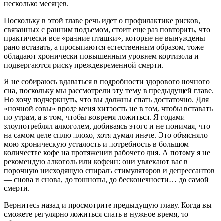
несколько месяцев.
Поскольку в этой главе речь идет о профилактике рисков,
связанных с ранним подъемом, стоит еще раз повторить, что
практически все «ранние пташки», которые не вынуждены
рано вставать, а просыпаются естественным образом, тоже
обладают хронически повышенным уровнем кортизола и
подвергаются риску преждевременной смерти.
Я не собираюсь вдаваться в подробности здорового ночного
сна, поскольку мы рассмотрели эту тему в предыдущей главе.
Но хочу подчеркнуть, что вы должны спать достаточно. Для
«ночной совы» вроде меня хитрость не в том, чтобы вставать
по утрам, а в том, чтобы вовремя ложиться. Я годами
злоупотреблял алкоголем, добиваясь этого и не понимая, что
на самом деле сплю плохо, хотя думал иначе. Это объясняло
мою хроническую усталость и потребность в большом
количестве кофе на протяжении рабочего дня. А потому я не
рекомендую алкоголь или кофеин: они увлекают вас в
порочную нисходящую спираль стимуляторов и депрессантов
— снова и снова, до тошноты, до бесконечности… до самой
смерти.
Вернитесь назад и просмотрите предыдущую главу. Когда вы
сможете регулярно ложиться спать в нужное время, то