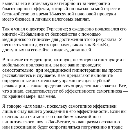
выделил его в отдельную категорию из-за невероятно
благотворного эффекта, который он оказал на мой стресс и
беспокойство во время 18-месячной налоговой проверки
моего бизнеса и личных налоговых выплат.
Так я узнал о докторе Гургевиче; я ежедневно пользовался его
книгой «Избавление от беспокойства с помощью
медицинского гипноза» для достижения этого результата. У
него есть много других программ, таких как RelaxRx,
доступных на его сайте в виде аудиозаписей.
В отличие от медитации, которую, несмотря на инструкции в
мобильном приложении, вы все равно проводите
самостоятельно, при медицинской гипнотерапии вы просто
расслабляетесь и слушаете. Вам предлагают выполнить
определенные дыхательные упражнения для глубокой
релаксации, а также представлять определенные сюжеты. Все,
что я знаю, свидетельствует об эффективности самогипноза —
по крайней мере, для меня.
Я говорю «для меня», поскольку самогипноз эффективен
лишь в силу вашего убеждения в его эффективности. Если вы
скептик или считаете его подобием комедийного
гипнотического шоу в Лас-Вегасе, то ваш разум осознанно
или неосознанно будет сопротивляться погружению в транс.