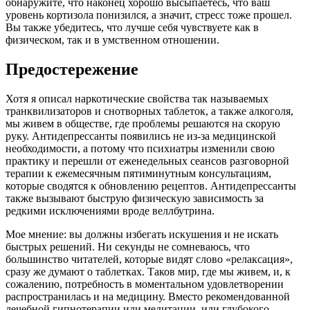
обнаружите, что наконец хорошо высыпаетесь, что ваш
уровень кортизола понизился, а значит, стресс тоже прошел.
Вы также убедитесь, что лучше себя чувствуете как в
физическом, так и в умственном отношении.
Предостережение
Хотя я описал наркотические свойства так называемых
транквилизаторов и снотворных таблеток, а также алкоголя,
мы живем в обществе, где проблемы решаются на скорую
руку. Антидепрессанты появились не из-за медицинской
необходимости, а потому что психиатры изменили свою
практику и перешли от еженедельных сеансов разговорной
терапии к ежемесячным пятиминутным консультациям,
которые сводятся к обновлению рецептов. Антидепрессанты
также вызывают быструю физическую зависимость за
редкими исключениями вроде веллбутрина.
Мое мнение: вы должны избегать искушения и не искать
быстрых решений. Ни секунды не сомневаюсь, что
большинство читателей, которые видят слово «релаксация»,
сразу же думают о таблетках. Таков мир, где мы живем, и, к
сожалению, потребность в моментальном удовлетворении
распространилась и на медицину. Вместо рекомендованной
лечебной гипнотерапии или медитации, или глубокого