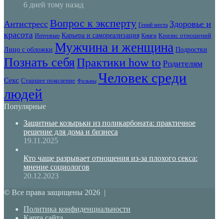
6 дней тому назад
Вопрос к эксперту
Антистресс
Здоровье и
Гений места
красота
Карьера и самореализация
Кризис отношений
Интервью
Книги
Мужчина и женщина
Лицо с обложки
Подростки
Познать себя
Практики how to
Родителям
Человек среди
Секс
Старшее поколение
Фильмы
людей
Популярные
Защитные козырьки из поликарбоната: практичное
решение для дома и бизнеса
19.11.2025
Кто чаще разрывает отношения из-за плохого секса:
мнение социологов
20.12.2023
© Все права защищены 2026 |
Политика конфиденциальности
Карта сайта