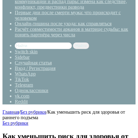
коммуникации и распад пары: измена как следствие,
конфликт, предвестники развода
Первые дни после смерти мужа: что происходит с
человеком
Онлайн-тишина после ухода: как справляться
Расчёт совместимости арканов в матрице судьбы: как
понять партнёра через числа
Найти
Switch skin
Sidebar
Случайная статья
Вход / Регистрация
WhatsApp
TikTok
Telegram
Одноклассники
vk.com
Reddit
Главная
/
Без рубрики
/
Как уменьшить риск для здоровья от
раннего подъема
Без рубрики
Как уменьшить риск для здоровья от