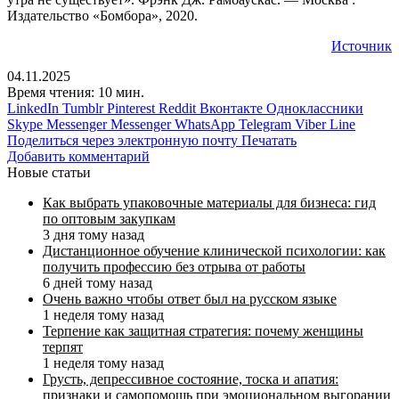
Издательство «Бомбора», 2020.
Источник
04.11.2025
Время чтения: 10 мин.
LinkedIn
Tumblr
Pinterest
Reddit
Вконтакте
Одноклассники
Skype
Messenger
Messenger
WhatsApp
Telegram
Viber
Line
Поделиться через электронную почту
Печатать
Добавить комментарий
Новые статьи
Как выбрать упаковочные материалы для бизнеса: гид
по оптовым закупкам
3 дня тому назад
Дистанционное обучение клинической психологии: как
получить профессию без отрыва от работы
6 дней тому назад
Очень важно чтобы ответ был на русском языке
1 неделя тому назад
Терпение как защитная стратегия: почему женщины
терпят
1 неделя тому назад
Грусть, депрессивное состояние, тоска и апатия:
признаки и самопомощь при эмоциональном выгорании