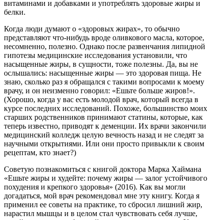
витаминами и добавками и употреблять здоровые жиры и
белки.
Когда люди думают о «здоровых жирах», то обычно
представляют что-нибудь вроде оливкового масла, которое,
несомненно, полезно. Однако после развенчания липидной
гипотезы медицинские исследования установили, что
насыщенные жиры, в сущности, тоже полезны. Да, вы не
ослышались: насыщенные жиры — это здоровая пища. Не
знаю, сколько раз я обращался с такими вопросами к моему
врачу, и он неизменно говорил: «Ешьте больше жиров!».
(Хорошо, когда у вас есть молодой врач, который всегда в
курсе последних исследований. Похоже, большинство моих
старших родственников принимают статины, которые, как
теперь известно, приводят к деменции. Их врачи закончили
медицинский колледж целую вечность назад и не следят за
научными открытиями. Или они просто привыкли к своим
рецептам, кто знает?)
Советую познакомиться с книгой доктора Марка Хаймана
«Ешьте жиры и худейте: почему жиры — залог устойчивого
похудения и крепкого здоровья» (2016). Как вы могли
догадаться, мой врач рекомендовал мне эту книгу. Когда я
применил ее советы на практике, то сбросил лишний жир,
нарастил мышцы и в целом стал чувствовать себя лучше,