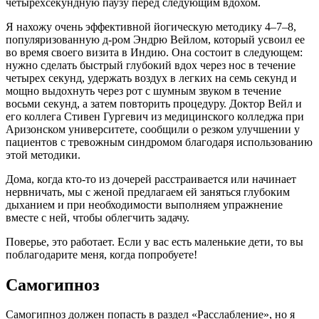
четырехсекундную паузу перед следующим вдохом.
Я нахожу очень эффективной йогическую методику 4–7–8,
популяризованную д-ром Эндрю Вейлом, который усвоил ее
во время своего визита в Индию. Она состоит в следующем:
нужно сделать быстрый глубокий вдох через нос в течение
четырех секунд, удержать воздух в легких на семь секунд и
мощно выдохнуть через рот с шумным звуком в течение
восьми секунд, а затем повторить процедуру. Доктор Вейл и
его коллега Стивен Гургевич из медицинского колледжа при
Аризонском университете, сообщили о резком улучшении у
пациентов с тревожным синдромом благодаря использованию
этой методики.
Дома, когда кто-то из дочерей расстраивается или начинает
нервничать, мы с женой предлагаем ей заняться глубоким
дыханием и при необходимости выполняем упражнение
вместе с ней, чтобы облегчить задачу.
Поверье, это работает. Если у вас есть маленькие дети, то вы
поблагодарите меня, когда попробуете!
Самогипноз
Самогипноз должен попасть в раздел «Расслабление», но я