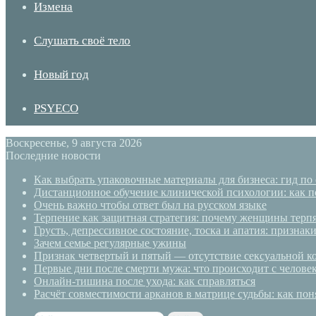
Измена
Слушать своё тело
Новый год
PSYECO
Воскресенье, 9 августа 2026
Последние новости
Как выбрать упаковочные материалы для бизнеса: гид по
Дистанционное обучение клинической психологии: как п
Очень важно чтобы ответ был на русском языке
Терпение как защитная стратегия: почему женщины терп
Грусть, депрессивное состояние, тоска и апатия: призн
Зачем семье регулярные ужины
Признак четвертый и пятый — отсутствие сексуальной ко
Первые дни после смерти мужа: что происходит с челове
Онлайн-тишина после ухода: как справляться
Расчёт совместимости арканов в матрице судьбы: как пон