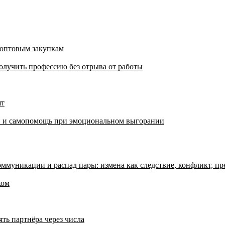
 оптовым закупкам
олучить профессию без отрыва от работы
ят
аки и самопомощь при эмоциональном выгорании
ммуникации и распад пары: измена как следствие, конфликт, пр
ком
ять партнёра через числа