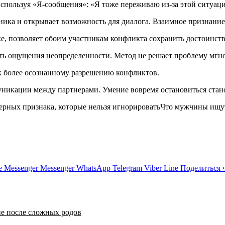
 используя «Я-сообщения»: «Я тоже переживаю из-за этой ситуац
ика и открывает возможность для диалога. Взаимное признание 
е, позволяет обоим участникам конфликта сохранить достоинст
ть ощущения неопределенности. Метод не решает проблему мгнов
к более осознанному разрешению конфликтов.
ммуникации между партнерами. Умение вовремя остановиться ст
верных признака, которые нельзя игнорироватьЧто мужчины ищут
e
Messenger
Messenger
WhatsApp
Telegram
Viber
Line
Поделиться 
ие после сложных родов