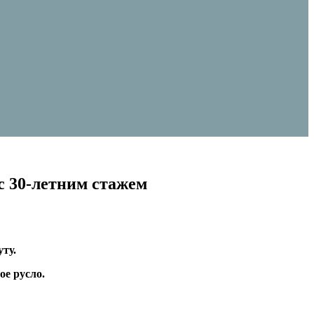
 с 30-летним стажем
уту.
ое русло.