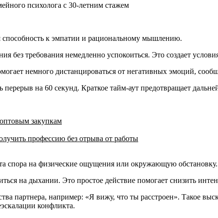
я способность к эмпатии и рациональному мышлению.
ния без требования немедленно успокоиться. Это создает услови
омогает немного дистанцироваться от негативных эмоций, сооб
 перерыв на 60 секунд. Краткое тайм-аут предотвращает дальне
 оптовым закупкам
олучить профессию без отрыва от работы
ета спора на физические ощущения или окружающую обстановку
иться на дыхании. Это простое действие помогает снизить инте
ва партнера, например: «Я вижу, что ты расстроен». Такое выс
еэскалации конфликта.