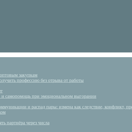
 оптовым закупкам
олучить профессию без отрыва от работы
ят
аки и самопомощь при эмоциональном выгорании
ммуникации и распад пары: измена как следствие, конфликт, пр
ком
ять партнёра через числа