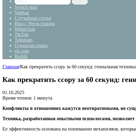
Найти
Switch skin
Sidebar
Случайная статья
Вход / Регистрация
WhatsApp
TikTok
Telegram
Одноклассники
vk.com
Reddit
Главная
/
Как прекратить ссору за 60 секунд: гениальная техник
Как прекратить ссору за 60 секунд: ген
01.10.2025
Время чтения: 1 минута
Конфликты в отношениях кажутся неотвратимыми, но сущес
Техника, разработанная опытными психологами, позволяет 
Ее эффективность основана на понимании механизмов, которые