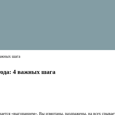
важных шага
года: 4 важных шага
тся «выгоранием». Вы измотаны, раздражены, на всех срываетесь,