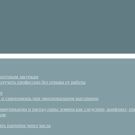
 оптовым закупкам
олучить профессию без отрыва от работы
ят
аки и самопомощь при эмоциональном выгорании
ммуникации и распад пары: измена как следствие, конфликт, пр
ком
ять партнёра через числа