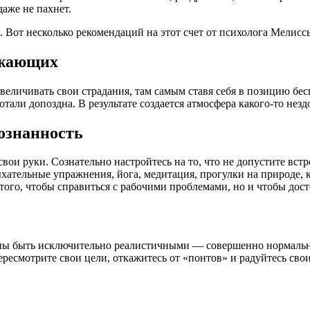
аже не пахнет.
. Вот несколько рекомендаций на этот счет от психолога Мелисс
ужающих
величивать свои страдания, там самым ставя себя в позицию бе
ботали допоздна. В результате создается атмосфера какого-то не
сознанность
свои руки. Сознательно настройтесь на то, что не допустите вст
ыхательные упражнения, йога, медитация, прогулки на природе, 
я того, чтобы справиться с рабочими проблемами, но и чтобы дос
ны быть исключительно реалистичными — совершенно нормально
ересмотрите свои цели, откажитесь от «понтов» и радуйтесь сво