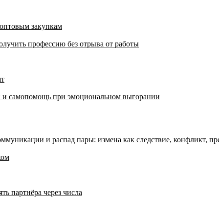
 оптовым закупкам
олучить профессию без отрыва от работы
ят
аки и самопомощь при эмоциональном выгорании
ммуникации и распад пары: измена как следствие, конфликт, пр
ком
ять партнёра через числа