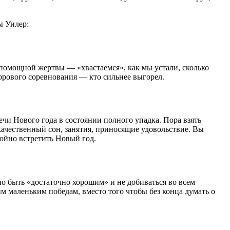
ы Уилер:
спомощной жертвы — «хвастаемся», как мы устали, сколько
здорового соревнования — кто сильнее выгорел.
речи Нового года в состоянии полного упадка. Пора взять
качественный сон, занятия, приносящие удовольствие. Вы
тойно встретить Новый год.
 быть «достаточно хорошим» и не добиваться во всем
им маленьким победам, вместо того чтобы без конца думать о