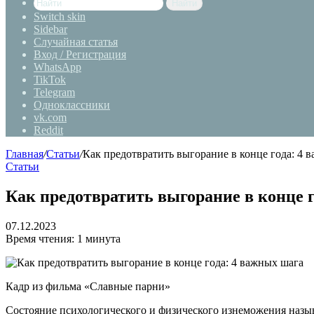
Найти
Switch skin
Sidebar
Случайная статья
Вход / Регистрация
WhatsApp
TikTok
Telegram
Одноклассники
vk.com
Reddit
Главная
/
Статьи
/
Как предотвратить выгорание в конце года: 4 
Статьи
Как предотвратить выгорание в конце 
07.12.2023
Время чтения: 1 минута
Кадр из фильма «Славные парни»
Состояние психологического и физического изнеможения называе