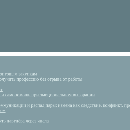
 оптовым закупкам
олучить профессию без отрыва от работы
ят
аки и самопомощь при эмоциональном выгорании
ммуникации и распад пары: измена как следствие, конфликт, пр
ком
ять партнёра через числа