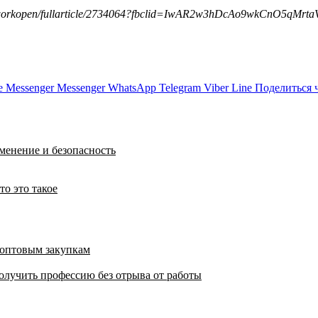
networkopen/fullarticle/2734064?fbclid=IwAR2w3hDcAo9wkCnO5
e
Messenger
Messenger
WhatsApp
Telegram
Viber
Line
Поделиться 
менение и безопасность
то это такое
 оптовым закупкам
олучить профессию без отрыва от работы