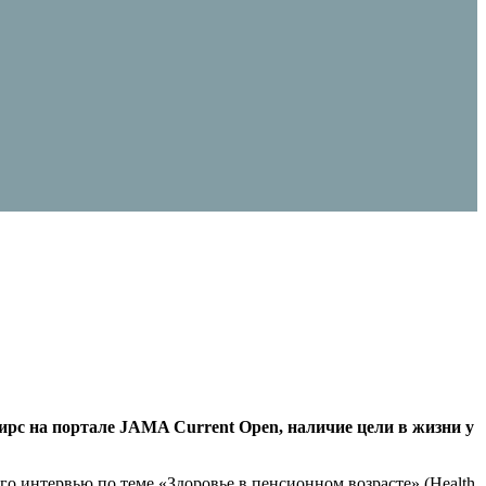
рс на портале JAMA Current Open, наличие цели в жизни у
го интервью по теме «Здоровье в пенсионном возрасте» (Health