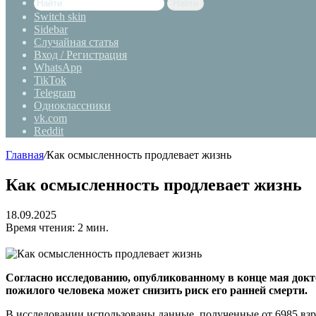
Найти
Switch skin
Sidebar
Случайная статья
Вход / Регистрация
WhatsApp
TikTok
Telegram
Одноклассники
vk.com
Reddit
Главная
/
Как осмысленность продлевает жизнь
Как осмысленность продлевает жизнь
18.09.2025
Время чтения: 2 мин.
Согласно исследованию, опубликованному в конце мая докт
пожилого человека может снизить риск его ранней смерти.
В исследовании использованы данные, полученные от 6985 взро