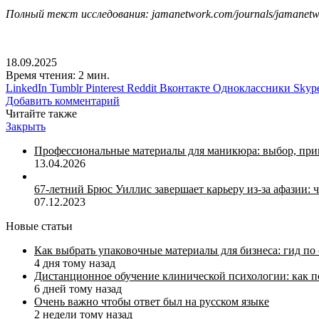
Полный текст исследования: jamanetwork.com/journals/jama
18.09.2025
Время чтения: 2 мин.
LinkedIn
Tumblr
Pinterest
Reddit
Вконтакте
Одноклассники
Skyp
Добавить комментарий
Читайте также
Закрыть
Профессиональные материалы для маникюра: выбор, при
13.04.2026
67-летний Брюс Уиллис завершает карьеру из-за афазии: ч
07.12.2023
Новые статьи
Как выбрать упаковочные материалы для бизнеса: гид по
4 дня тому назад
Дистанционное обучение клинической психологии: как п
6 дней тому назад
Очень важно чтобы ответ был на русском языке
2 недели тому назад