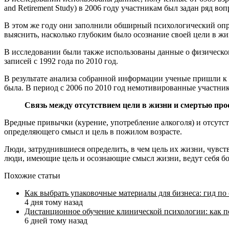
and Retirement Study) в 2006 году участникам был задан ряд во
В этом же году они заполнили обширный психологический опрос
выяснить, насколько глубоким было осознание своей цели в жиз
В исследовании были также использованы данные о физическом 
записей с 1992 года по 2010 год.
В результате анализа собранной информации ученые пришли к 
была. В период с 2006 по 2010 год немотивированные участни
Связь между отсутствием цели в жизни и смертью прос
Вредные привычки (курение, употребление алкоголя) и отсутст
определяющего смысл и цель в пожилом возрасте.
Люди, затруднившиеся определить, в чем цель их жизни, чувс
люди, имеющие цель и осознающие смысл жизни, ведут себя бол
Похожие статьи
Как выбрать упаковочные материалы для бизнеса: гид по
4 дня тому назад
Дистанционное обучение клинической психологии: как п
6 дней тому назад