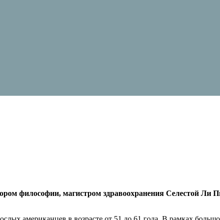
ором философии, магистром здравоохранения Селестой Ли Пи
слых американцев в возрасте от 51 до 61 года. В рамках большо