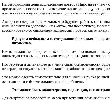
На сегодняшний день исследование доктора Пирс на эту тему 
продолжительности жизни и наличие «икигаи» – ощущения соб
или косвенно подтверждают связь глубинного осознания цели с
Авторы исследования отмечают, что будущие работы, связанны
жизни влияет на здоровье. Зная «что», мы по-прежнему не зна
ассоциировано со снижением экспрессии провоспалительных г
В другом небольшом исследовании было выявлено, чт
цитокинов.
Имеются данные, свидетельствующие о том, что повышенные у
лишь один из возможных механизмов, так что данный вопрос т
Потребуется и дальнейшее изучение связи осмысленности суще
от сердечно-сосудистых заболеваний и заболеваний пищеварите
Что можно сделать самостоятельно для снижения риска ранне
осознанности и формирования жизненной цели.
Это может быть волонтерство, медитация, психотерапи
Для смартфонов разработана масса приложений, заменяющих л