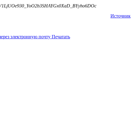
qMrtaV1LjUOe930_YoO2b3SHAYGx0XaD_BYyho6DOc
Источник
через электронную почту
Печатать