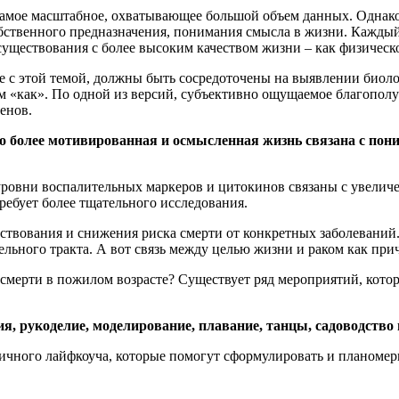
самое масштабное, охватывающее большой объем данных. Однако 
ственного предназначения, понимания смысла в жизни. Каждый 
уществования с более высоким качеством жизни – как физическог
е с этой темой, должны быть сосредоточены на выявлении биол
ем «как». По одной из версий, субъективно ощущаемое благополу
енов.
о более мотивированная и осмысленная жизнь связана с пон
ровни воспалительных маркеров и цитокинов связаны с увеличе
ребует более тщательного исследования.
ствования и снижения риска смерти от конкретных заболеваний.
льного тракта. А вот связь между целью жизни и раком как при
й смерти в пожилом возрасте? Существует ряд мероприятий, ко
я, рукоделие, моделирование, плавание, танцы, садоводство 
ичного лайфкоуча, которые помогут сформулировать и планомер