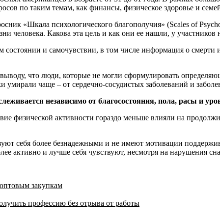
просов по таким темам, как финансы, физическое здоровье и семе
ник «Шкала психологического благополучия» (Scales of Psychol
ни человека. Какова эта цель и как они ее нашли, у участников 
состоянии и самочувствии, в том числе информация о смерти и 
выводу, что люди, которые не могли сформулировать определяющ
ки умирали чаще – от сердечно-сосудистых заболеваний и забол
леживается независимо от благосостояния, пола, расы и уро
вие физической активности гораздо меньше влияли на продолжит
твуют себя более безнадежными и не имеют мотивации поддержи
ее активно и лучше себя чувствуют, несмотря на нарушения сна,
 оптовым закупкам
олучить профессию без отрыва от работы