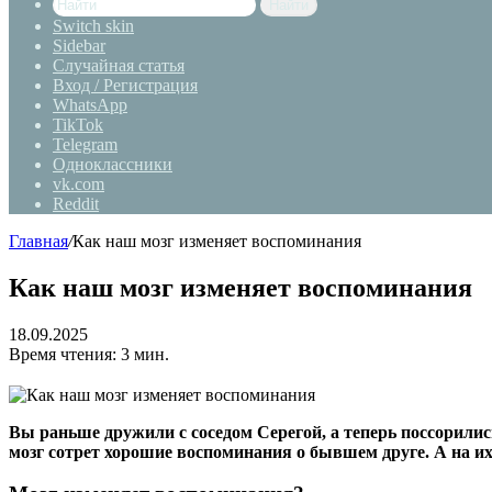
Найти
Switch skin
Sidebar
Случайная статья
Вход / Регистрация
WhatsApp
TikTok
Telegram
Одноклассники
vk.com
Reddit
Главная
/
Как наш мозг изменяет воспоминания
Как наш мозг изменяет воспоминания
18.09.2025
Время чтения: 3 мин.
Вы раньше дружили с соседом Серегой, а теперь поссорилис
мозг сотрет хорошие воспоминания о бывшем друге. А на и