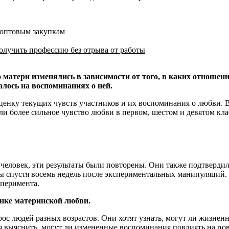
 оптовым закупкам
олучить профессию без отрыва от работы
матери изменялись в зависимости от того, в каких отношени
алось на воспоминаниях о ней.
ценку текущих чувств участников и их воспоминания о любви. В
и более сильное чувство любви в первом, шестом и девятом кла
 человек, эти результаты были повторены. Они также подтверди
 спустя восемь недель после экспериментальных манипуляций. 
сперимента.
нке материнской любви.
с людей разных возрастов. Они хотят узнать, могут ли жизнен
я выяснить, могут ли измененные воспоминания повлиять на пов