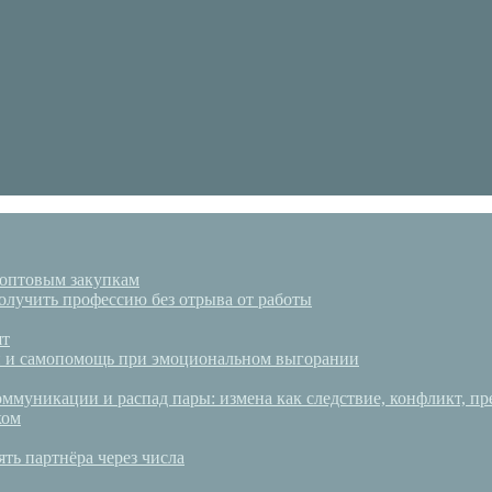
 оптовым закупкам
олучить профессию без отрыва от работы
ят
аки и самопомощь при эмоциональном выгорании
ммуникации и распад пары: измена как следствие, конфликт, пр
ком
ять партнёра через числа