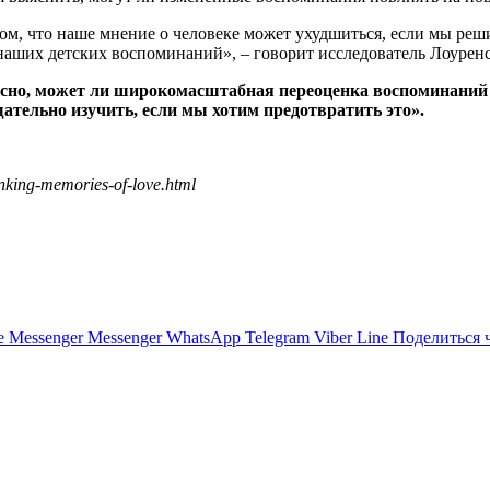
том, что наше мнение о человеке может ухудшиться, если мы реш
наших детских воспоминаний», – говорит исследователь Лоурен
есно, может ли широкомасштабная переоценка воспоминаний 
тельно изучить, если мы хотим предотвратить это».
nking-memories-of-love.html
e
Messenger
Messenger
WhatsApp
Telegram
Viber
Line
Поделиться 