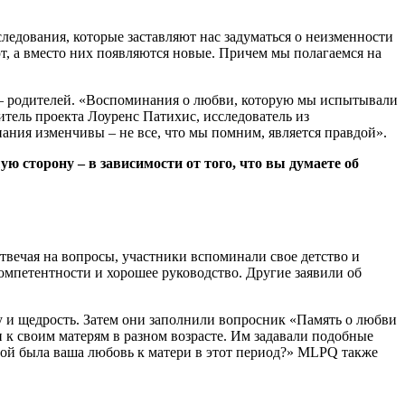
едования, которые заставляют нас задуматься о неизменности
т, а вместо них появляются новые. Причем мы полагаемся на
и – родителей. «Воспоминания о любви, которую мы испытывали
итель проекта Лоуренс Патихис, исследователь из
ния изменчивы – не все, что мы помним, является правдой».
ю сторону – в зависимости от того, что вы думаете об
вечая на вопросы, участники вспоминали свое детство и
компетентности и хорошее руководство. Другие заявили об
ту и щедрость. Затем они заполнили вопросник «Память о любви
к своим матерям в разном возрасте. Им задавали подобные
ьной была ваша любовь к матери в этот период?» MLPQ также