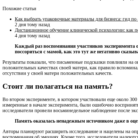
Похожие статьи
Как выбрать упаковочные материалы для бизнеса: гид по
2 дня тому назад
Дистанционное обучение клинической психологии: как п
4 дня тому назад
Каждый раз воспоминания участников эксперимента о 
поссориться с мамой, как это тут же негативно сказыв
Результаты показали, что письменные подсказки повлияли на о
положительных качествах своей матери, как правило вспоминал
отсутствии у своей матери положительных качеств.
Стоит ли полагаться на память?
Во втором эксперименте, в котором участвовали еще около 300
измеренные в начале эксперимента, были ошибочно восприняты
исследователи провели восьминедельное наблюдение после эк
Память оказалась ненадежным источником даже в оце
Авторы планируют расширить исследование и нацелены на опро
воспоминания об эмоциях. Кроме того, исследователи надеютс