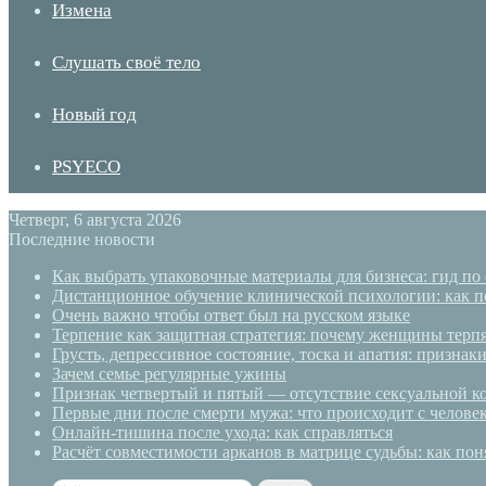
Измена
Слушать своё тело
Новый год
PSYECO
Четверг, 6 августа 2026
Последние новости
Как выбрать упаковочные материалы для бизнеса: гид по
Дистанционное обучение клинической психологии: как п
Очень важно чтобы ответ был на русском языке
Терпение как защитная стратегия: почему женщины терп
Грусть, депрессивное состояние, тоска и апатия: призн
Зачем семье регулярные ужины
Признак четвертый и пятый — отсутствие сексуальной ко
Первые дни после смерти мужа: что происходит с челове
Онлайн-тишина после ухода: как справляться
Расчёт совместимости арканов в матрице судьбы: как пон