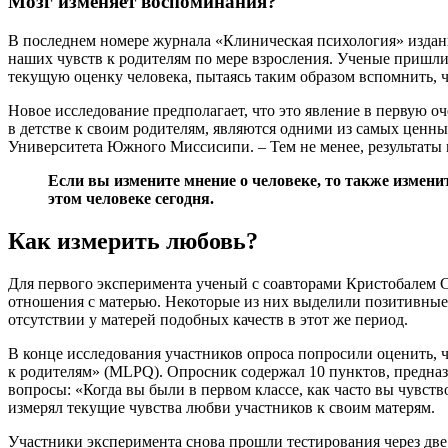
Мозг изменяет воспоминания?
В последнем номере журнала «Клиническая психология» издани
наших чувств к родителям по мере взросления. Ученые пришли
текущую оценку человека, пытаясь таким образом вспомнить, 
Новое исследование предполагает, что это явление в первую 
в детстве к своим родителям, являются одними из самых ценны
Университета Южного Миссисипи. – Тем не менее, результаты 
Если вы измените мнение о человеке, то также измени
этом человеке сегодня.
Как измерить любовь?
Для первого эксперимента ученый с соавторами Кристобалем С
отношения с матерью. Некоторые из них выделили позитивные к
отсутствии у матерей подобных качеств в этот же период.
В конце исследования участников опроса попросили оценить, ч
к родителям» (MLPQ). Опросник содержал 10 пунктов, предназ
вопросы: «Когда вы были в первом классе, как часто вы чувст
измерял текущие чувства любви участников к своим матерям.
Участники эксперимента снова прошли тестирования через две 