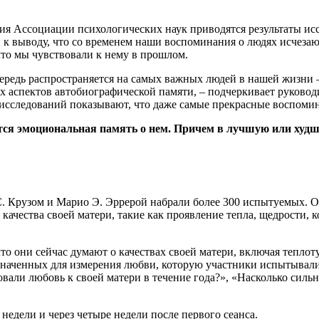
я Ассоциации психологических наук приводятся результаты иссл
 к выводу, что со временем наши воспоминания о людях исчезаю
что мы чувствовали к нему в прошлом.
очередь распространяется на самых важных людей в нашей жизн
х аспектов автобиографической памяти, – подчеркивает руковод
исследований показывают, что даже самые прекрасные воспомина
тся эмоциональная память о нем. Причем в лучшую или худшу
. Крузом и Марио Э. Эррерой набрали более 300 испытуемых. От
ачества своей матери, такие как проявление тепла, щедрости, 
то они сейчас думают о качествах своей матери, включая тепло
наченных для измерения любви, которую участники испытывали 
вовали любовь к своей матери в течение года?», «Насколько сил
недели и через четыре недели после первого сеанса.