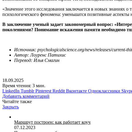
«Значение этого исследования заключается в новых знаниях о 
психологического феномена: уменьшатся позитивные аспекты 
В заключение ученый задает закономерный вопрос: «Интер
поколениями? Понимание искажения памяти необходимо тща
Источник: psychologicalscience.org/news/releases/current-thi
Автор: Лоуренс Патихис
Перевод: Илья Смагин
18.09.2025
Время чтения: 3 мин.
LinkedIn
Tumblr
Pinterest
Reddit
Вконтакте
Одноклассники
Skyp
Добавить комментарий
Читайте также
Закрыть
Маршрут построен: как работает коуч
07.12.2023