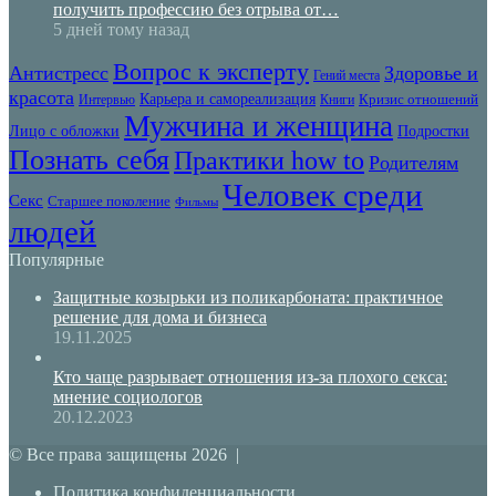
получить профессию без отрыва от…
5 дней тому назад
Вопрос к эксперту
Антистресс
Здоровье и
Гений места
красота
Карьера и самореализация
Кризис отношений
Интервью
Книги
Мужчина и женщина
Лицо с обложки
Подростки
Познать себя
Практики how to
Родителям
Человек среди
Секс
Старшее поколение
Фильмы
людей
Популярные
Защитные козырьки из поликарбоната: практичное
решение для дома и бизнеса
19.11.2025
Кто чаще разрывает отношения из-за плохого секса:
мнение социологов
20.12.2023
© Все права защищены 2026 |
Политика конфиденциальности