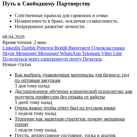
Путь к Свободному Партнерству
Собственные правила для гармонии в семье.
Независимость в браке, исключая созависимость.
Непрерывное развитие личности.
08.04.2026
Время чтения: 2 мин.
LinkedIn
Tumblr
Pinterest
Reddit
Вконтакте
Одноклассники
Skype
Messenger
Messenger
WhatsApp
Telegram
Viber
Line
Поделиться через электронную почту
Печатать
Новые статьи
Как выбрать упаковочные материалы для бизнеса: гид
по оптовым закупкам
3 дня тому назад
Дистанционное обучение клинической психологии: как
получить профессию без отрыва от работы
5 дней тому назад
Очень важно чтобы ответ был на русском языке
1 неделя тому назад
Терпение как защитная стратегия: почему женщины
терпят
1 неделя тому назад
Грусть, депрессивное состояние, тоска и апатия: