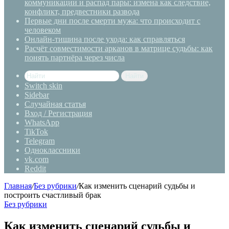
коммуникации и распад пары: измена как следствие,
конфликт, предвестники развода
Первые дни после смерти мужа: что происходит с
человеком
Онлайн-тишина после ухода: как справляться
Расчёт совместимости арканов в матрице судьбы: как
понять партнёра через числа
Найти
Switch skin
Sidebar
Случайная статья
Вход / Регистрация
WhatsApp
TikTok
Telegram
Одноклассники
vk.com
Reddit
Главная
/
Без рубрики
/
Как изменить сценарий судьбы и
построить счастливый брак
Без рубрики
Как изменить сценарий судьбы и