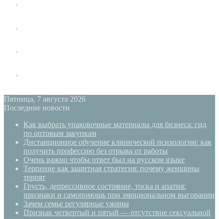
Измена
Слушать своё тело
Новый год
PSYECO
Пятница, 7 августа 2026
Последние новости
Как выбрать упаковочные материалы для бизнеса: гид
по оптовым закупкам
Дистанционное обучение клинической психологии: как
получить профессию без отрыва от работы
Очень важно чтобы ответ был на русском языке
Терпение как защитная стратегия: почему женщины
терпят
Грусть, депрессивное состояние, тоска и апатия:
признаки и самопомощь при эмоциональном выгорании
Зачем семье регулярные ужины
Признак четвертый и пятый — отсутствие сексуальной