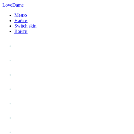
LoveDame
Меню
Найти
Switch skin
Войти
Личный опыт
Статьи
Стиль жизни
Точка зрения
Антистресс
Вопрос к эксперту
Гений места