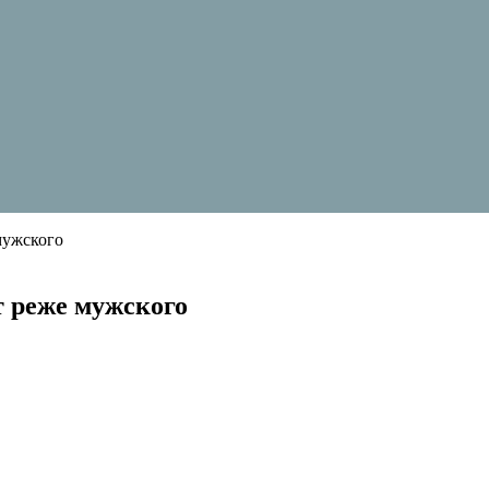
мужского
т реже мужского