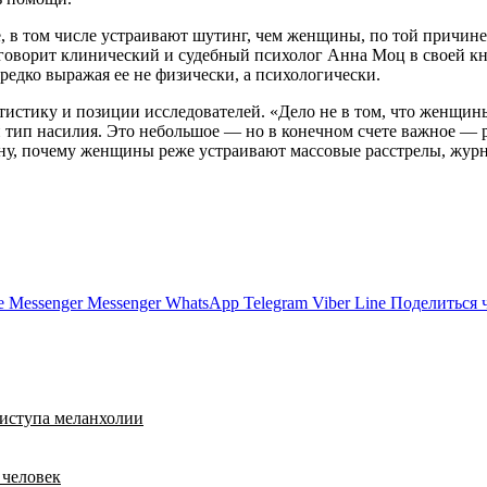
в том числе устраивают шутинг, чем женщины, по той причине, 
 говорит клинический и судебный психолог Анна Моц в своей к
редко выражая ее не физически, а психологически.
тистику и позиции исследователей. «Дело не в том, что женщин
п насилия. Это небольшое — но в конечном счете важное — разл
ину, почему женщины реже устраивают массовые расстрелы, жур
e
Messenger
Messenger
WhatsApp
Telegram
Viber
Line
Поделиться 
риступа меланхолии
 человек