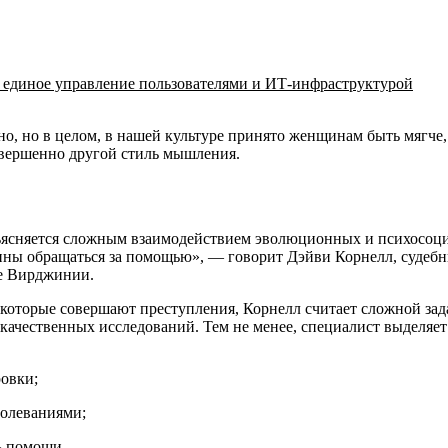
a: единое управление пользователями и ИТ-инфраструктурой
ьно, но в целом, в нашей культуре принято женщинам быть мягч
совершенно другой стиль мышления.
ъясняется сложным взаимодействием эволюционных и психосоци
лонны обращаться за помощью», — говорит Дэйви Корнелл, судеб
те Вирджинии.
оторые совершают преступления, Корнелл считает сложной зада
качественных исследований. Тем не менее, специалист выделяет
овки;
болеваниями;
ть помощи.