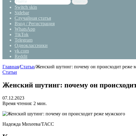
Найти
Switch skin
Sidebar
Случайная статья
Вход / Регистрация
WhatsApp
TikTok
Telegram
Одноклассники
vk.com
Reddit
Главная
/
Статьи
/
Женский шутинг: почему он происходит реже 
Статьи
Женский шутинг: почему он происходи
07.12.2023
Время чтения: 2 мин.
Надежда Михеева/ТАСС