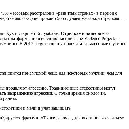
73% массовых расстрелов в «развитых странах» в период с
 Америке было зафиксировано 565 случаев массовой стрельбы —
нди-Хук и старшей Колумбайн.
Стрелками чаще всего
ты платформы по изучению насилия The Violence Project: с
о мужчины. В 2017 году эксперты подсчитали: массовые шутинги
а становится приемлемой чаще для некоторых мужчин, чем для
ины проявляют агрессию. Традиционные стереотипы могут
ать выражению агрессии.
С точки зрения биологии,
огранны.
пистолетики и мечи и учат защищать
абуируется фразами: «Ты же девочка, девочкам нельзя злиться»