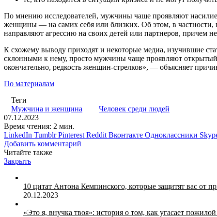
По мнению исследователей, мужчины чаще проявляют насилие, 
женщины — на самих себя или близких. Об этом, в частности,
направляют агрессию на своих детей или партнеров, причем не
К схожему выводу приходят и некоторые медиа, изучившие ста
склонными к нему, просто мужчины чаще проявляют открытый ти
окончательно, редкость женщин-стрелков», — объясняет прич
По материалам
Теги
Мужчина и женщина
Человек среди людей
07.12.2023
Время чтения: 2 мин.
LinkedIn
Tumblr
Pinterest
Reddit
Вконтакте
Одноклассники
Skyp
Добавить комментарий
Читайте также
Закрыть
10 цитат Антона Кемпинского, которые защитят вас от п
20.12.2023
«Это я, внучка твоя»: история о том, как угасает пожилой