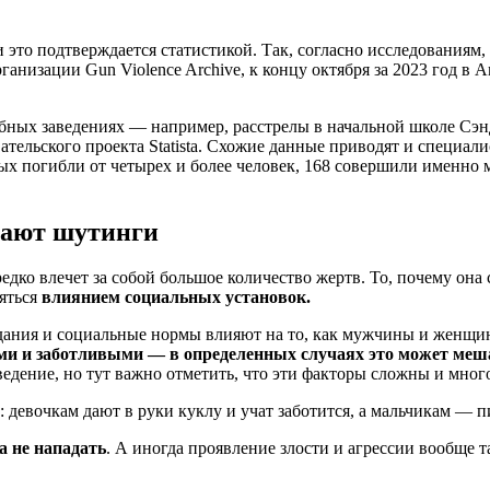
то подтверждается статистикой. Так, согласно исследованиям, 
анизации Gun Violence Archive, к концу октября за 2023 год в
ебных заведениях — например, расстрелы в начальной школе Сэ
ельского проекта Statista. Схожие данные приводят и специалис
торых погибли от четырех и более человек, 168 совершили именн
вают шутинги
едко влечет за собой большое количество жертв. То, почему он
яться
влиянием социальных установок.
идания и социальные нормы влияют на то, как мужчины и женщ
 и заботливыми — в определенных случаях это может меш
едение, но тут важно отметить, что эти факторы сложны и мног
: девочкам дают в руки куклу и учат заботится, а мальчикам — 
а не нападать
. А иногда проявление злости и агрессии вообще т