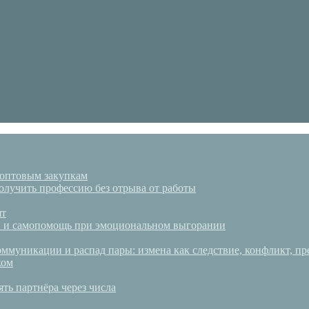
 оптовым закупкам
олучить профессию без отрыва от работы
ят
аки и самопомощь при эмоциональном выгорании
ммуникации и распад пары: измена как следствие, конфликт, пр
ком
ять партнёра через числа