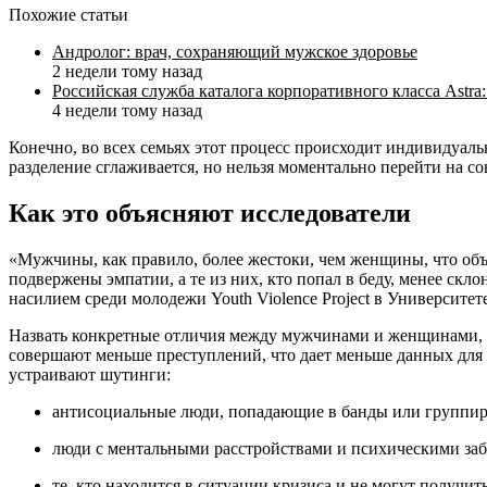
Похожие статьи
Андролог: врач, сохраняющий мужское здоровье
2 недели тому назад
Российская служба каталога корпоративного класса Astr
4 недели тому назад
Конечно, во всех семьях этот процесс происходит индивидуал
разделение сглаживается, но нельзя моментально перейти на 
Как это объясняют исследователи
«Мужчины, как правило, более жестоки, чем женщины, что об
подвержены эмпатии, а те из них, кто попал в беду, менее ск
насилием среди молодежи Youth Violence Project в Университе
Назвать конкретные отличия между мужчинами и женщинами, к
совершают меньше преступлений, что дает меньше данных для 
устраивают шутинги:
антисоциальные люди, попадающие в банды или группир
люди с ментальными расстройствами и психическими за
те, кто находится в ситуации кризиса и не могут получи