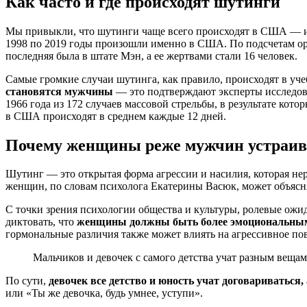
Как часто и где происходят шутинги
Мы привыкли, что шутинги чаще всего происходят в США — и э
1998 по 2019 годы произошли именно в США. По подсчетам орг
последняя была в штате Мэн, а ее жертвами стали 16 человек.
Самые громкие случаи шутинга, как правило, происходят в уч
становятся мужчины
— это подтверждают эксперты исследоват
1966 года из 172 случаев массовой стрельбы, в результате ко
в США происходят в среднем каждые 12 дней.
Почему женщины реже мужчин устраи
Шутинг — это открытая форма агрессии и насилия, которая нер
женщин, по словам психолога Екатерины Васюк, может объясн
С точки зрения психологии общества и культуры, ролевые ож
диктовать, что
женщины должны быть более эмоциональными
гормональные различия также может влиять на агрессивное пов
Мальчиков и девочек с самого детства учат разным вещам
По сути,
девочек все детство и юность учат договариваться, 
или «Ты же девочка, будь умнее, уступи».