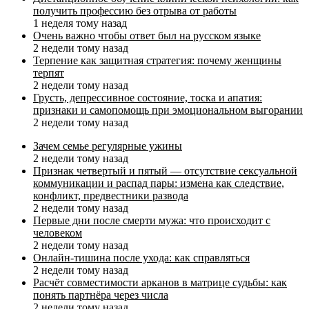
получить профессию без отрыва от работы
1 неделя тому назад
Очень важно чтобы ответ был на русском языке
2 недели тому назад
Терпение как защитная стратегия: почему женщины
терпят
2 недели тому назад
Грусть, депрессивное состояние, тоска и апатия:
признаки и самопомощь при эмоциональном выгорании
2 недели тому назад
Зачем семье регулярные ужины
2 недели тому назад
Признак четвертый и пятый — отсутствие сексуальной
коммуникации и распад пары: измена как следствие,
конфликт, предвестники развода
2 недели тому назад
Первые дни после смерти мужа: что происходит с
человеком
2 недели тому назад
Онлайн-тишина после ухода: как справляться
2 недели тому назад
Расчёт совместимости арканов в матрице судьбы: как
понять партнёра через числа
2 недели тому назад