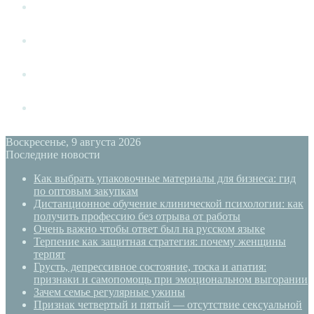
Измена
Слушать своё тело
Новый год
PSYECO
Воскресенье, 9 августа 2026
Последние новости
Как выбрать упаковочные материалы для бизнеса: гид
по оптовым закупкам
Дистанционное обучение клинической психологии: как
получить профессию без отрыва от работы
Очень важно чтобы ответ был на русском языке
Терпение как защитная стратегия: почему женщины
терпят
Грусть, депрессивное состояние, тоска и апатия:
признаки и самопомощь при эмоциональном выгорании
Зачем семье регулярные ужины
Признак четвертый и пятый — отсутствие сексуальной