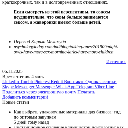
краткосрочных, так и в долговременных отношениях.
Если смотреть из этой перспективы, то совсем
неудивительно, что совы больше занимаются
сексом, а жаворонки имеют больше детей.
Перевод Кирила Меламуда
psychologytoday.com/intl/blog/talking-apes/201909/night-
owls-have-more-sex-morning-larks-have-more-children
Источник
06.11.2025
Время чтения: 4 мин.
LinkedIn
Tumblr
Pinterest
Reddit
Вконтакте
Одноклассники
Skype
Messenger
Messenger
WhatsApp
Telegram
Viber
Line
Поделиться через электронную почту
Печатать
Добавить комментарий
Новые статьи
Как выбрать упаковочные материалы для бизнеса: гид
по оптовым закупкам
5 дней тому назад
Дистанционное обучение клинической психологии: как