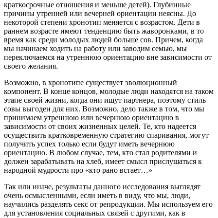
краткосрочные отношения и меньше детей). Глубинные
причины утренней или вечерней ориентации неясны. До
некоторой степени хронотип меняется с возрастом. Дети в
раннем возрасте имеют тенденцию быть жаворонками, в то
время как среди молодых людей больше сов. Причем, когда
мы начинаем ходить на работу или заводим семью, мы
переключаемся на утреннюю ориентацию вне зависимости от
своего желания.
Возможно, в хронотипе существует эволюционный
компонент. В конце концов, молодые люди находятся на таком
этапе своей жизни, когда они ищут партнера, поэтому стиль
совы выгоден для них. Возможно, дело также в том, что мы
принимаем утреннюю или вечернюю ориентацию в
зависимости от своих жизненных целей. Те, кто надеется
осуществить кратковременную стратегию спаривания, могут
получить успех только если будут иметь вечернюю
ориентацию. В любом случае, тем, кто стал родителями и
должен зарабатывать на хлеб, имеет смысл прислушаться к
народной мудрости про «кто рано встает…»
Так или иначе, результаты данного исследования выглядят
очень осмысленными, если иметь в виду, что мы, люди,
научились разделять секс от репродукции. Мы используем его
для установления социальных связей с другими, как в