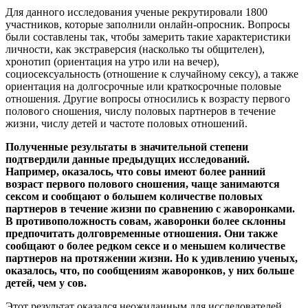
Для данного исследования ученые рекрутировали 1800
участников, которые заполнили онлайн-опросник. Вопросы
были составлены так, чтобы замерить такие характеристики
личности, как экстраверсия (насколько ты общителен),
хронотип (ориентация на утро или на вечер),
социосексуальность (отношение к случайному сексу), а также
ориентация на долгосрочные или краткосрочные половые
отношения. Другие вопросы относились к возрасту первого
полового сношения, числу половых партнеров в течение
жизни, числу детей и частоте половых отношений.
Полученные результаты в значительной степени
подтвердили данные предыдущих исследований.
Например, оказалось, что совы имеют более ранний
возраст первого полового сношения, чаще занимаются
сексом и сообщают о большем количестве половых
партнеров в течение жизни по сравнению с жаворонками.
В противоположность совам, жаворонки более склонны
предпочитать долговременные отношения. Они также
сообщают о более редком сексе и о меньшем количестве
партнеров на протяжении жизни. Но к удивлению ученых,
оказалось, что, по сообщениям жаворонков, у них больше
детей, чем у сов.
Этот результат оказался неожиданным для исследователей