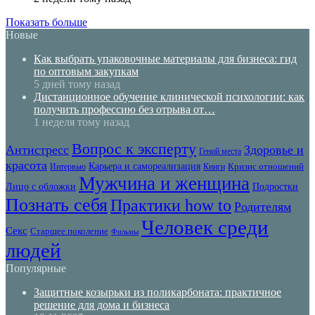
Показать больше
Новые
Как выбрать упаковочные материалы для бизнеса: гид
по оптовым закупкам
5 дней тому назад
Дистанционное обучение клинической психологии: как
получить профессию без отрыва от…
1 неделя тому назад
Вопрос к эксперту
Антистресс
Здоровье и
Гений места
красота
Карьера и самореализация
Кризис отношений
Интервью
Книги
Мужчина и женщина
Лицо с обложки
Подростки
Познать себя
Практики how to
Родителям
Человек среди
Секс
Старшее поколение
Фильмы
людей
Популярные
Защитные козырьки из поликарбоната: практичное
решение для дома и бизнеса