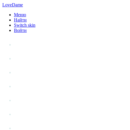
LoveDame
Меню
Найти
Switch skin
Войти
Личный опыт
Статьи
Стиль жизни
Точка зрения
Антистресс
Вопрос к эксперту
Гений места