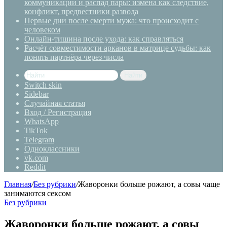
коммуникации и распад пары: измена как следствие,
конфликт, предвестники развода
Первые дни после смерти мужа: что происходит с
человеком
Онлайн-тишина после ухода: как справляться
Расчёт совместимости арканов в матрице судьбы: как
понять партнёра через числа
Найти
Switch skin
Sidebar
Случайная статья
Вход / Регистрация
WhatsApp
TikTok
Telegram
Одноклассники
vk.com
Reddit
Главная
/
Без рубрики
/
Жаворонки больше рожают, а совы чаще
занимаются сексом
Без рубрики
Жаворонки больше рожают, а совы