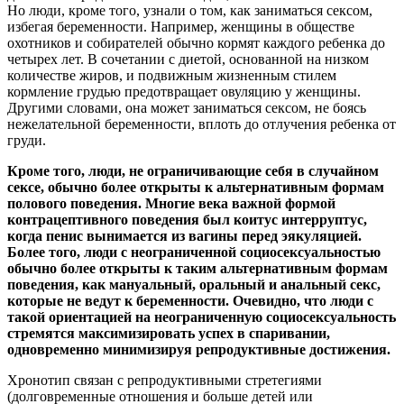
Но люди, кроме того, узнали о том, как заниматься сексом,
избегая беременности. Например, женщины в обществе
охотников и собирателей обычно кормят каждого ребенка до
четырех лет. В сочетании с диетой, основанной на низком
количестве жиров, и подвижным жизненным стилем
кормление грудью предотвращает овуляцию у женщины.
Другими словами, она может заниматься сексом, не боясь
нежелательной беременности, вплоть до отлучения ребенка от
груди.
Кроме того, люди, не ограничивающие себя в случайном
сексе, обычно более открыты к альтернативным формам
полового поведения. Многие века важной формой
контрацептивного поведения был коитус интерруптус,
когда пенис вынимается из вагины перед эякуляцией.
Более того, люди с неограниченной социосексуальностью
обычно более открыты к таким альтернативным формам
поведения, как мануальный, оральный и анальный секс,
которые не ведут к беременности. Очевидно, что люди с
такой ориентацией на неограниченную социосексуальность
стремятся максимизировать успех в спаривании,
одновременно минимизируя репродуктивные достижения.
Хронотип связан с репродуктивными стретегиями
(долговременные отношения и больше детей или