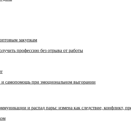
 оптовым закупкам
олучить профессию без отрыва от работы
ят
аки и самопомощь при эмоциональном выгорании
ммуникации и распад пары: измена как следствие, конфликт, пр
ком