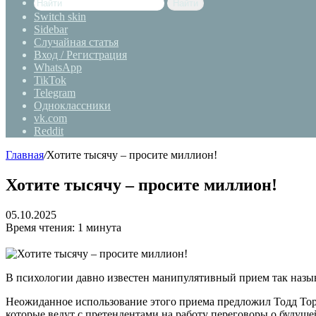
Найти
Switch skin
Sidebar
Случайная статья
Вход / Регистрация
WhatsApp
TikTok
Telegram
Одноклассники
vk.com
Reddit
Главная
/
Хотите тысячу – просите миллион!
Хотите тысячу – просите миллион!
05.10.2025
Время чтения: 1 минута
В психологии давно известен манипулятивный прием так назы
Неожиданное использование этого приема предложил Тодд Тор
которые ведут с претендентами на работу переговоры о будуще