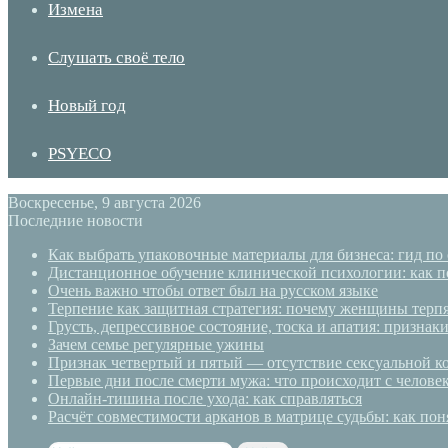
Измена
Слушать своё тело
Новый год
PSYECO
Воскресенье, 9 августа 2026
Последние новости
Как выбрать упаковочные материалы для бизнеса: гид по
Дистанционное обучение клинической психологии: как п
Очень важно чтобы ответ был на русском языке
Терпение как защитная стратегия: почему женщины терп
Грусть, депрессивное состояние, тоска и апатия: призн
Зачем семье регулярные ужины
Признак четвертый и пятый — отсутствие сексуальной ко
Первые дни после смерти мужа: что происходит с челове
Онлайн-тишина после ухода: как справляться
Расчёт совместимости арканов в матрице судьбы: как пон