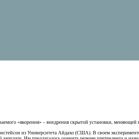
ваемого «якорения» – внедрения скрытой установки, меняющей
нстейсон из Университета Айдахо (США). В своем эксперименте
й зарплате. Им предлагалось оценить резюме претендента и наз