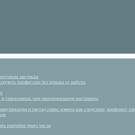
 оптовым закупкам
олучить профессию без отрыва от работы
ят
аки и самопомощь при эмоциональном выгорании
ммуникации и распад пары: измена как следствие, конфликт, пр
ком
ять партнёра через числа