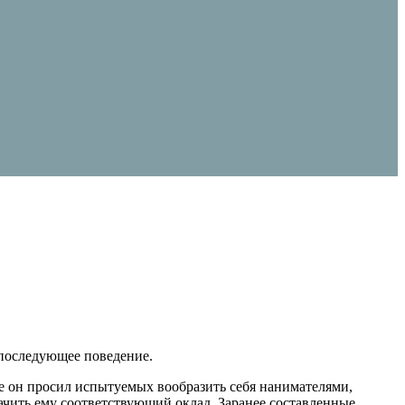
 последующее поведение.
 он просил испытуемых вообразить себя нанимателями,
начить ему соответствующий оклад. Заранее составленные