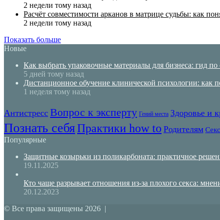
2 недели тому назад
Расчёт совместимости арканов в матрице судьбы: как пон
2 недели тому назад
Показать больше
Новые
Как выбрать упаковочные материалы для бизнеса: гид по
5 дней тому назад
Дистанционное обучение клинической психологии: как 
1 неделя тому назад
Вопрос к эксперту
Антистресс
Здоровье и к
Гений места
Познать себя
Практики how to
Родителям
Сек
Популярные
Защитные козырьки из поликарбоната: практичное решени
19.11.2025
Кто чаще разрывает отношения из-за плохого секса: мнен
20.12.2023
© Все права защищены 2026 |