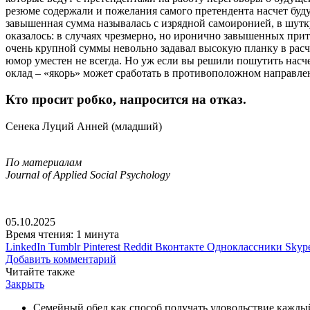
резюме содержали и пожелания самого претендента насчет буд
завышенная сумма называлась с изрядной самоиронией, в шутку
оказалось: в случаях чрезмерно, но иронично завышенных при
очень крупной суммы невольно задавал высокую планку в расч
юмор уместен не всегда. Но уж если вы решили пошутить насче
оклад – «якорь» может сработать в противоположном направле
Кто просит робко, напросится на отказ.
Сенека Луций Анней (младший)
По материалам
Journal of Applied Social Psychology
05.10.2025
Время чтения: 1 минута
LinkedIn
Tumblr
Pinterest
Reddit
Вконтакте
Одноклассники
Skyp
Добавить комментарий
Читайте также
Закрыть
Семейный обед как способ получать удовольствие кажды