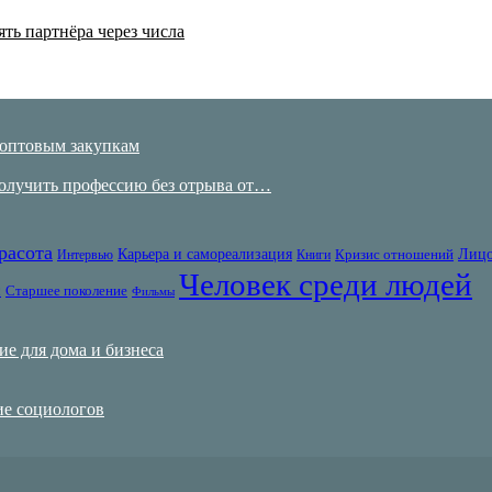
ять партнёра через числа
 оптовым закупкам
получить профессию без отрыва от…
расота
Карьера и самореализация
Лицо
Кризис отношений
Интервью
Книги
Человек среди людей
с
Старшее поколение
Фильмы
е для дома и бизнеса
ие социологов