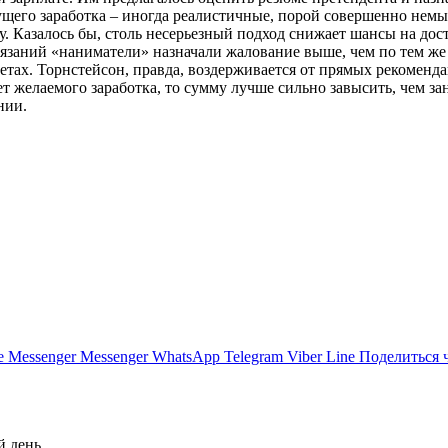
ущего заработка – иногда реалистичные, порой совершенно немы
. Казалось бы, столь несерьезный подход снижает шансы на дос
тязаний «наниматели» назначали жалование выше, чем по тем же
етах. Торнстейсон, правда, воздерживается от прямых рекоменд
т желаемого заработка, то сумму лучше сильно завысить, чем з
нии.
e
Messenger
Messenger
WhatsApp
Telegram
Viber
Line
Поделиться 
й день