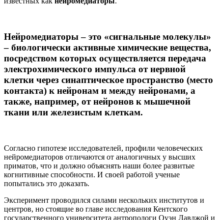
известных как
нейромедиаторы
.
Нейромедиаторы – это «сигнальные молекулы»
– биологически активные химические вещества,
посредством которых осуществляется передача
электрохимического импульса от нервной
клетки через синаптическое пространство (место
контакта) к нейронам и между нейронами, а
также, например, от нейронов к мышечной
ткани или железистым клеткам.
Согласно гипотезе исследователей, профили человеческих
нейромедиаторов отличаются от аналогичных у высших
приматов, что и должно объяснять наши более развитые
когнитивные способности. И своей работой ученые
попытались это доказать.
Эксперимент проводился силами нескольких институтов и
центров, но стоящие во главе исследования Кентского
государственного университета антропологи Оуэн Лавджой и