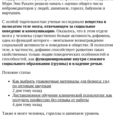
Мэри Энн Рахати решили начать с оценки общего числа
нейромедиаторов у людей, шимпанзе, горилл, бабуинов и
мартышек.
С особой тщательностью ученые исследовали
вещества в
полосатом теле мозга, отвечающем за социальное
поведение и коммуникацию
. Оказалось, что в этом отделе
мозга у человека существенно больше активность дофамина,
одна из функций которого – ментальное вознаграждение
социальной активности и поведения в обществе. В полосатом
теле, в частности, дофамин способствует развитию таких
свойственных только людям поведенческих особенностей и
способностей, как
функционирование внутри сложного
социального образования (группы) и владение речью
.
Похожие статьи
Как выбрать упаковочные материалы для бизнеса: гид
по оптовым закупкам
2 дня тому назад
Дистанционное обучение клинической психологии: как
получить профессию без отрыва от работы
4 дня тому назад
Также в мозге человека, гориллы и шимпанзе уровень