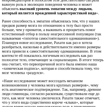
нейромедиаторов в полосатом теле действительно сыграла
важную роль в эволюции поведения человека и может
объяснить
высокий уровень эмпатии между людьми,
который является врожденной характеристикой вида
».
Ранее способность к эмпатии объяснялась тем, что у наших
предков размер мозга по отношению к телу был просто
больше, чем у приматов, а выживать и процветать помог
естественный отбор в пользу неагрессивной популяции (так
называемая «гипотеза самостоятельного одомашнивания»).
Планируя новое исследование, Рахати как раз и хотела
разобраться, насколько в действительности именно размеры
мозга привели к самостоятельному одомашниванию. В этом
контексте ей показалось логичным исследовать как раз
полосатое тело, отвечающее за социализацию. В итоге теперь
она считает, что первопричиной всего была именно наша
«химическая подпись», которая и способствовала тому, что
мозг человека «раздулся».
«Наше исследование может воссоздать механизм
возникновения у человека мозга крупных размеров», чему
есть анатомическое подтверждение. Так, например, древние
люди гоминиды, согласно раскопкам, существовали еще до
того, как мозг человека увеличился. Рахати также отмечает,
что у этого вида существенно короче «клыки», которые
долгое время играли немаловажную роль в привлечении