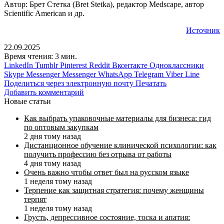
Автор: Брет Стетка (Bret Stetka), редактор Medscape, автор
Scientific American и др.
Источник
22.09.2025
Время чтения: 3 мин.
LinkedIn
Tumblr
Pinterest
Reddit
Вконтакте
Одноклассники
Skype
Messenger
Messenger
WhatsApp
Telegram
Viber
Line
Поделиться через электронную почту
Печатать
Добавить комментарий
Новые статьи
Как выбрать упаковочные материалы для бизнеса: гид
по оптовым закупкам
2 дня тому назад
Дистанционное обучение клинической психологии: как
получить профессию без отрыва от работы
4 дня тому назад
Очень важно чтобы ответ был на русском языке
1 неделя тому назад
Терпение как защитная стратегия: почему женщины
терпят
1 неделя тому назад
Грусть, депрессивное состояние, тоска и апатия: