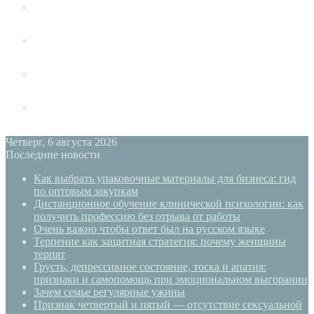
Измена
Слушать своё тело
Новый год
PSYECO
Четверг, 6 августа 2026
Последние новости
Как выбрать упаковочные материалы для бизнеса: гид
по оптовым закупкам
Дистанционное обучение клинической психологии: как
получить профессию без отрыва от работы
Очень важно чтобы ответ был на русском языке
Терпение как защитная стратегия: почему женщины
терпят
Грусть, депрессивное состояние, тоска и апатия:
признаки и самопомощь при эмоциональном выгорании
Зачем семье регулярные ужины
Признак четвертый и пятый — отсутствие сексуальной