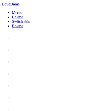
LoveDame
Меню
Найти
Switch skin
Войти
Личный опыт
Статьи
Стиль жизни
Точка зрения
Антистресс
Вопрос к эксперту
Гений места