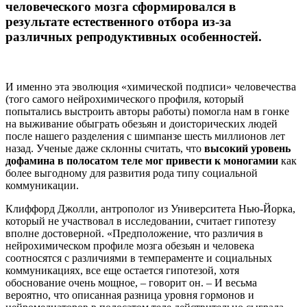
человеческого мозга сформировался в
результате естественного отбора из-за
различных репродуктивных особенностей.
И именно эта эволюция «химической подписи» человечества
(того самого нейрохимического профиля, который
попытались выстроить авторы работы) помогла нам в гонке
на выживание обыграть обезьян и доисторических людей
после нашего разделения с шимпанзе шесть миллионов лет
назад. Ученые даже склонны считать, что
высокий уровень
дофамина в полосатом теле мог привести к моногамии
как
более выгодному для развития рода типу социальной
коммуникации.
Клиффорд Джолли, антрополог из Университета Нью-Йорка,
который не участвовал в исследовании, считает гипотезу
вполне достоверной. «Предположение, что различия в
нейрохимическом профиле мозга обезьян и человека
соотносятся с различиями в темпераменте и социальных
коммуникациях, все еще остается гипотезой, хотя
обоснование очень мощное, – говорит он. – И весьма
вероятно, что описанная разница уровня гормонов и