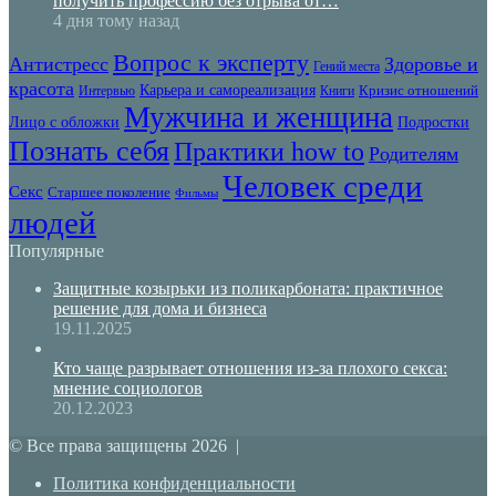
получить профессию без отрыва от…
4 дня тому назад
Вопрос к эксперту
Антистресс
Здоровье и
Гений места
красота
Карьера и самореализация
Кризис отношений
Интервью
Книги
Мужчина и женщина
Лицо с обложки
Подростки
Познать себя
Практики how to
Родителям
Человек среди
Секс
Старшее поколение
Фильмы
людей
Популярные
Защитные козырьки из поликарбоната: практичное
решение для дома и бизнеса
19.11.2025
Кто чаще разрывает отношения из-за плохого секса:
мнение социологов
20.12.2023
© Все права защищены 2026 |
Политика конфиденциальности