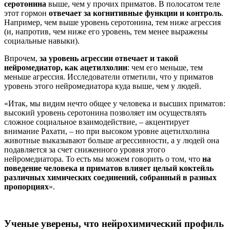
серотонина
выше, чем у прочих приматов. В полосатом теле
этот гормон
отвечает за когнитивные функции и контроль
.
Например, чем выше уровень серотонина, тем ниже агрессия
(и, напротив, чем ниже его уровень, тем менее выражены
социальные навыки).
Впрочем,
за уровень агрессии отвечает и такой
нейромедиатор, как ацетилхолин
: чем его меньше, тем
меньше агрессия. Исследователи отметили, что у приматов
уровень этого нейромедиатора куда выше, чем у людей.
«Итак, мы видим нечто общее у человека и высших приматов:
высокий уровень серотонина позволяет им осуществлять
сложное социальное взаимодействие, – акцентирует
внимание Рахати, – но при высоком уровне ацетилхолина
животные выказывают больше агрессивности, а у людей она
подавляется за счет сниженного уровня этого
нейромедиатора. То есть мы можем говорить о том, что
на
поведение человека и приматов влияет целый коктейль
различных химических соединений, собранный в разных
пропорциях
».
Ученые уверены, что нейрохимический профиль