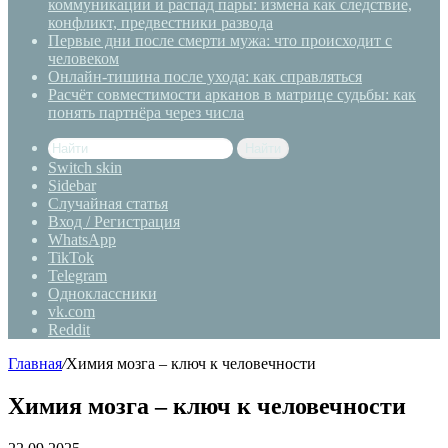
коммуникации и распад пары: измена как следствие,
конфликт, предвестники развода
Первые дни после смерти мужа: что происходит с
человеком
Онлайн-тишина после ухода: как справляться
Расчёт совместимости арканов в матрице судьбы: как
понять партнёра через числа
Найти
Switch skin
Sidebar
Случайная статья
Вход / Регистрация
WhatsApp
TikTok
Telegram
Одноклассники
vk.com
Reddit
Главная
/
Химия мозга – ключ к человечности
Химия мозга – ключ к человечности