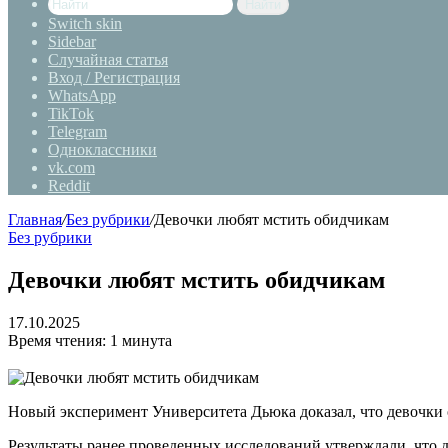
Найти
Switch skin
Sidebar
Случайная статья
Вход / Регистрация
WhatsApp
TikTok
Telegram
Одноклассники
vk.com
Reddit
Главная
/
Без рубрики
/
Девочки любят мстить обидчикам
Без рубрики
Девочки любят мстить обидчикам
17.10.2025
Время чтения: 1 минута
Новый эксперимент Университета Дьюка доказал, что девочки 
Результаты ранее проведенных исследований утверждали, что 