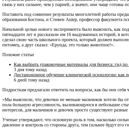
связь у них сильнее, чем у парней, а значит, они чаще готов
Поставить под сомнение результаты многолетней работы пред
образования Бостона, и Стивен Ашер, профессор факультета п
Начальной целью нового эксперимента было выяснить, как подро
пятнадцати лет и рассказали им 16 выдуманных историй, в кото
сделал свою часть школьного проекта, который должен выполнят
питомец, а друг сказал: «Ерунда, это только животное!».
Похожие статьи
Как выбрать упаковочные материалы для бизнеса: гид по
3 дня тому назад
Дистанционное обучение клинической психологии: как п
6 дней тому назад
Подросткам предлагали ответить на вопросы, как бы они себя ч
«Мы выяснили, что девочки не меньше мальчиков хотели бы от
пола большую агрессивность, выливающуюся в небольшие стычк
интересов, для мальчиков и девочек просто существуют разные
Ученые утверждают, что основную роль в том, насколько сильн
давление и контроль со стороны друга, тем сильнее будут его г