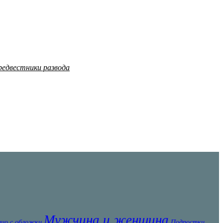
редвестники развода
Мужчина и женщина
цо с обложки
Подростки