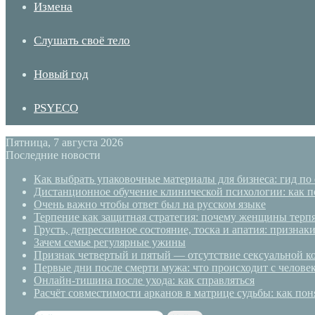
Измена
Слушать своё тело
Новый год
PSYECO
Пятница, 7 августа 2026
Последние новости
Как выбрать упаковочные материалы для бизнеса: гид по
Дистанционное обучение клинической психологии: как п
Очень важно чтобы ответ был на русском языке
Терпение как защитная стратегия: почему женщины терп
Грусть, депрессивное состояние, тоска и апатия: призн
Зачем семье регулярные ужины
Признак четвертый и пятый — отсутствие сексуальной ко
Первые дни после смерти мужа: что происходит с челове
Онлайн-тишина после ухода: как справляться
Расчёт совместимости арканов в матрице судьбы: как пон