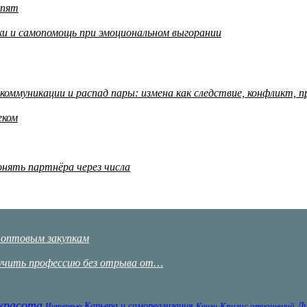
рпят
аки и самопомощь при эмоциональном выгорании
ммуникации и распад пары: измена как следствие, конфликт, п
еком
онять партнёра через числа
о оптовым закупкам
олучить профессию без отрыва от…
 красота
Карьера и самореализация
Ли
Кризис отношений
Интервью
Книги