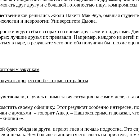
ы помогать друг другу и с большей готовностью ищут компромисс
шественников решились Жюли Пакетт МакЭвуа, бывшая студентка
сихологии и неврологии Университета Дьюка.
стки ведут себя в ссорах со своими друзьями и подругами. Для 
рых лучшие друзья их предавали. Например, каждого из детей пр
ься в паре, в результате чего они оба получили бы плохие оцен
 оптовым закупкам
олучить профессию без отрыва от работы
увствовали, случись с ними такая ситуация на самом деле, а так
омстить своему обидчику. Этот результат особенно интересен, 
и с друзьями, – говорит Ашер. – Наш эксперимент доказал, что
 «кнопки»».
ой будет обида на друга, играют гнев и печаль подростка. Это с
нев и печаль. Чем больше становится его злость на приятеля, те