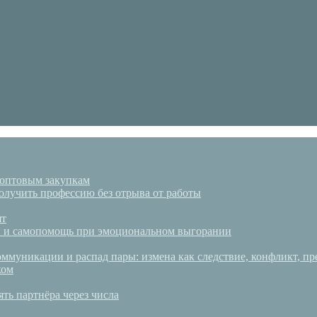
 оптовым закупкам
олучить профессию без отрыва от работы
ят
аки и самопомощь при эмоциональном выгорании
ммуникации и распад пары: измена как следствие, конфликт, пр
ком
ять партнёра через числа