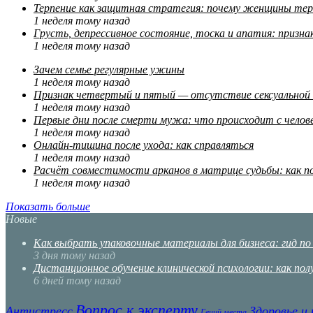
Терпение как защитная стратегия: почему женщины те
1 неделя тому назад
Грусть, депрессивное состояние, тоска и апатия: призн
1 неделя тому назад
Зачем семье регулярные ужины
1 неделя тому назад
Признак четвертый и пятый — отсутствие сексуальной ко
1 неделя тому назад
Первые дни после смерти мужа: что происходит с челов
1 неделя тому назад
Онлайн-тишина после ухода: как справляться
1 неделя тому назад
Расчёт совместимости арканов в матрице судьбы: как п
1 неделя тому назад
Показать больше
Новые
Как выбрать упаковочные материалы для бизнеса: гид п
3 дня тому назад
Дистанционное обучение клинической психологии: как п
6 дней тому назад
Вопрос к эксперту
Антистресс
Здоровье и
Гений места