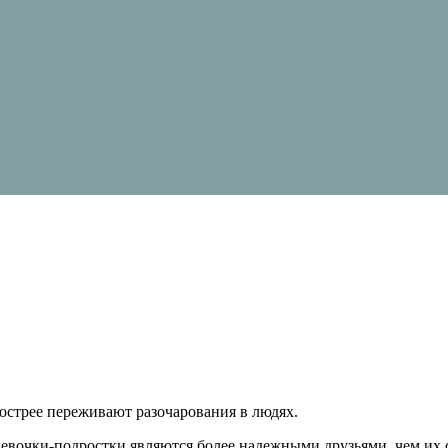
острее переживают разочарования в людях.
девочки-подростки являются более надежными друзьями, чем их 