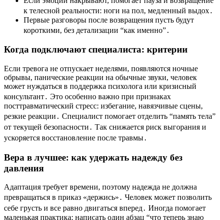
Если эмоции накрывают, помогает пауза и возвращение
к телесной реальности: ноги на пол, медленный выдох․
Первые разговоры после возвращения пусть будут
короткими, без детализации “как именно”․
Когда подключают специалиста: критерии
Если тревога не отпускает неделями, появляются ночные
обрывы, панические реакции на обычные звуки, человек
может нуждаться в поддержка психолога или кризисный
консультант․ Это особенно важно при признаках
посттравматический стресс: избегание, навязчивые сцены,
резкие реакции․ Специалист помогает отделить “память тела”
от текущей безопасности․ Так снижается риск выгорания и
ускоряется восстановление после травмы․
Вера в лучшее: как удержать надежду без
давления
Адаптация требует времени, поэтому надежда не должна
превращаться в приказ «держись»․ Человек может позволить
себе грусть и все равно двигаться вперед․ Иногда помогает
маленькая практика: написать один абзац “что теперь знаю