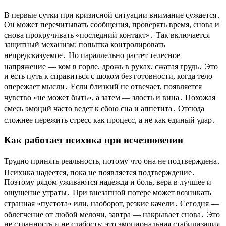
В первые сутки при кризисной ситуации внимание сужается․
Он может перечитывать сообщения, проверять время, снова и
снова прокручивать «последний контакт»․ Так включается
защитный механизм: попытка контролировать
непредсказуемое․ Но параллельно растет телесное
напряжение — ком в горле, дрожь в руках, сжатая грудь․ Это
и есть путь к справиться с шоком без готовности, когда тело
опережает мысли․ Если близкий не отвечает, появляется
чувство «не может быть», а затем — злость и вина․ Похожая
смесь эмоций часто ведет к сбою сна и аппетита․ Отсюда
сложнее пережить стресс как процесс, а не как единый удар․
Как работает психика при исчезновении
Трудно принять реальность, потому что она не подтверждена․
Психика надеется, пока не появляется подтверждение․
Поэтому рядом уживаются надежда и боль, вера в лучшее и
ощущение утраты․ При внезапной потере может возникать
странная «пустота» или, наоборот, резкие качели․ Сегодня —
облегчение от любой мелочи, завтра — накрывает снова․ Это
не странность и не слабость; это эмоциональная стабилизация,