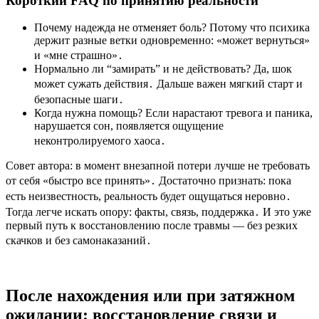
Короткий FAQ по принятию реальности
Почему надежда не отменяет боль? Потому что психика
держит разные ветки одновременно: «может вернуться»
и «мне страшно»․
Нормально ли “замирать” и не действовать? Да, шок
может сужать действия․ Дальше важен мягкий старт и
безопасные шаги․
Когда нужна помощь? Если нарастают тревога и паника,
нарушается сон, появляется ощущение
неконтролируемого хаоса․
Совет автора: в момент внезапной потери лучше не требовать
от себя «быстро все принять»․ Достаточно признать: пока
есть неизвестность, реальность будет ощущаться неровно․
Тогда легче искать опору: факты, связь, поддержка․ И это уже
первый путь к восстановлению после травмы — без резких
скачков и без самонаказаний․
После нахождения или при затяжном
ожидании: восстановление связи и