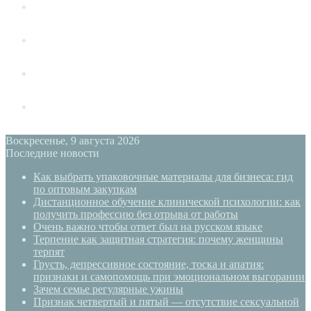
Измена
Слушать своё тело
Новый год
PSYECO
Воскресенье, 9 августа 2026
Последние новости
Как выбрать упаковочные материалы для бизнеса: гид
по оптовым закупкам
Дистанционное обучение клинической психологии: как
получить профессию без отрыва от работы
Очень важно чтобы ответ был на русском языке
Терпение как защитная стратегия: почему женщины
терпят
Грусть, депрессивное состояние, тоска и апатия:
признаки и самопомощь при эмоциональном выгорании
Зачем семье регулярные ужины
Признак четвертый и пятый — отсутствие сексуальной