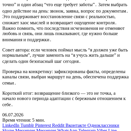
точно” и один абзац “что еще требует заботы”․ Затем выбрать
одно действие на день: звонок, заявка, вопрос по документам․
Это поддерживает восстановление связи с реальностью,
снижает хаос мыслей и возвращает ощущение контроля․
Важно помнить, что последствия исчезновения не отменяют
любовь и связь, они лишь показывают, где нужно больше
внимания и поддержки․
Совет автора: если человек поймал мысль “я должен уже быть
нормальным”, лучше заменить на “я учусь жить дальше” и
сделать один безопасный шаг сегодня․
Проверка на конкретику: зафиксированы факты, определены
каналы связи, выбран маршрут на день, обеспечена поддержка
семьи․
Короткий итог: возвращение близкого — это не точка, а
начало нового периода адаптации с бережным отношением к
себе․
06.07.2026
Время чтения: 5 мин.
LinkedIn
Tumblr
Pinterest
Reddit
Вконтакте
Одноклассники
Skype
Messenger
Messenger
WhatsApp
Telegram
Viber
Line