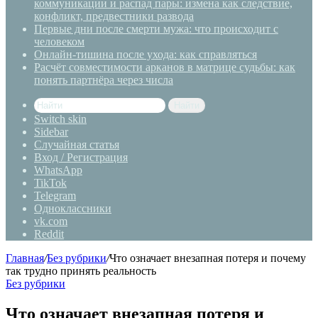
коммуникации и распад пары: измена как следствие,
конфликт, предвестники развода
Первые дни после смерти мужа: что происходит с
человеком
Онлайн-тишина после ухода: как справляться
Расчёт совместимости арканов в матрице судьбы: как
понять партнёра через числа
Найти
Switch skin
Sidebar
Случайная статья
Вход / Регистрация
WhatsApp
TikTok
Telegram
Одноклассники
vk.com
Reddit
Главная
/
Без рубрики
/
Что означает внезапная потеря и почему
так трудно принять реальность
Без рубрики
Что означает внезапная потеря и