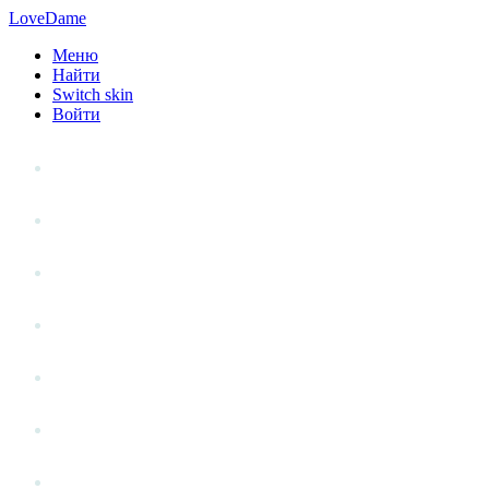
LoveDame
Меню
Найти
Switch skin
Войти
Личный опыт
Статьи
Стиль жизни
Точка зрения
Антистресс
Вопрос к эксперту
Гений места