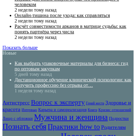
человеком
2 недели тому назад
Онлайн-тишина после ухода: как справляться
2 недели тому назад
Расчёт совместимости арканов в матрице судьбы: как
понять партнёра через числа
2 недели тому назад
Показать больше
Новые
Как выбрать упаковочные материалы для бизнеса: гид
по оптовым закупкам
5 дней тому назад
Дистанционное обучение клинической психологии: как
получить профессию без отрыва от…
1 неделя тому назад
Вопрос к эксперту
Антистресс
Здоровье и
Гений места
красота
Карьера и самореализация
Кризис отношений
Интервью
Книги
Мужчина и женщина
Лицо с обложки
Подростки
Познать себя
Практики how to
Родителям