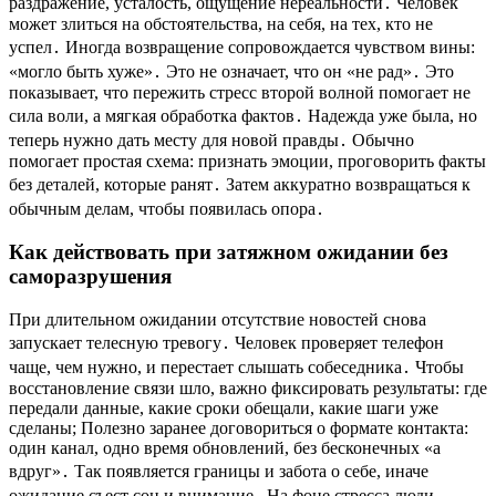
раздражение, усталость, ощущение нереальности․ Человек
может злиться на обстоятельства, на себя, на тех, кто не
успел․ Иногда возвращение сопровождается чувством вины:
«могло быть хуже»․ Это не означает, что он «не рад»․ Это
показывает, что пережить стресс второй волной помогает не
сила воли, а мягкая обработка фактов․ Надежда уже была, но
теперь нужно дать месту для новой правды․ Обычно
помогает простая схема: признать эмоции, проговорить факты
без деталей, которые ранят․ Затем аккуратно возвращаться к
обычным делам, чтобы появилась опора․
Как действовать при затяжном ожидании без
саморазрушения
При длительном ожидании отсутствие новостей снова
запускает телесную тревогу․ Человек проверяет телефон
чаще, чем нужно, и перестает слышать собеседника․ Чтобы
восстановление связи шло, важно фиксировать результаты: где
передали данные, какие сроки обещали, какие шаги уже
сделаны; Полезно заранее договориться о формате контакта:
один канал, одно время обновлений, без бесконечных «а
вдруг»․ Так появляется границы и забота о себе, иначе
ожидание съест сон и внимание․ На фоне стресса люди