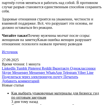
партнёр готов меняться и работать над собой. В противном
случае разрыв становится единственным способом сохранить
себя.
Здоровые отношения строятся на уважении, честности и
взаимной поддержке. Всё, что разрушает эти основы, не
должно оставаться без реакции.
Читайте также
Почему мужчины молчат после ссоры:
женщинам на заметкуКакая ошибка женщин разрушает
отношения: психологи назвали причину разводов
Источник
27.09.2025
Время чтения: 1 минута
LinkedIn
Tumblr
Pinterest
Reddit
Вконтакте
Одноклассники
Skype
Messenger
Messenger
WhatsApp
Telegram
Viber
Line
Поделиться через электронную почту
Печатать
Добавить комментарий
Новые статьи
Как выбрать упаковочные материалы для бизнеса: гид
по оптовым закупкам
3 дня тому назад