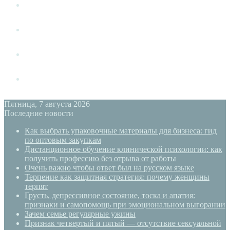
Измена
Слушать своё тело
Новый год
PSYECO
Пятница, 7 августа 2026
Последние новости
Как выбрать упаковочные материалы для бизнеса: гид
по оптовым закупкам
Дистанционное обучение клинической психологии: как
получить профессию без отрыва от работы
Очень важно чтобы ответ был на русском языке
Терпение как защитная стратегия: почему женщины
терпят
Грусть, депрессивное состояние, тоска и апатия:
признаки и самопомощь при эмоциональном выгорании
Зачем семье регулярные ужины
Признак четвертый и пятый — отсутствие сексуальной