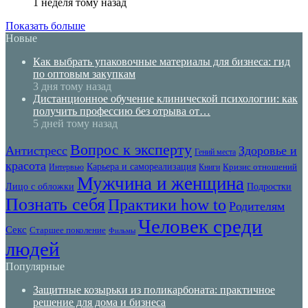
1 неделя тому назад
Показать больше
Новые
Как выбрать упаковочные материалы для бизнеса: гид
по оптовым закупкам
3 дня тому назад
Дистанционное обучение клинической психологии: как
получить профессию без отрыва от…
5 дней тому назад
Вопрос к эксперту
Антистресс
Здоровье и
Гений места
красота
Карьера и самореализация
Кризис отношений
Интервью
Книги
Мужчина и женщина
Лицо с обложки
Подростки
Познать себя
Практики how to
Родителям
Человек среди
Секс
Старшее поколение
Фильмы
людей
Популярные
Защитные козырьки из поликарбоната: практичное
решение для дома и бизнеса