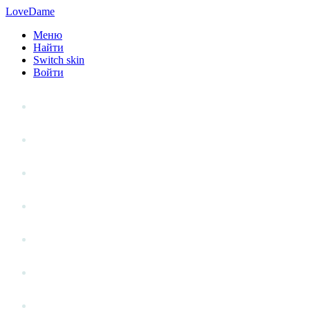
LoveDame
Меню
Найти
Switch skin
Войти
Личный опыт
Статьи
Стиль жизни
Точка зрения
Антистресс
Вопрос к эксперту
Гений места