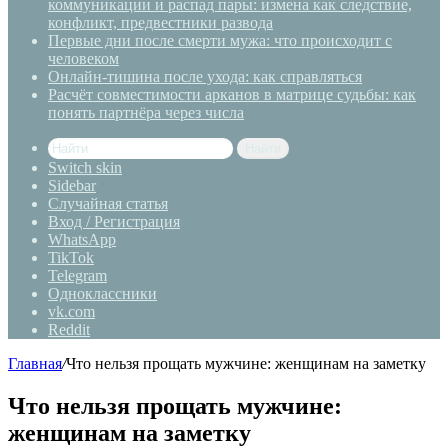
коммуникации и распад пары: измена как следствие,
конфликт, предвестники развода
Первые дни после смерти мужа: что происходит с
человеком
Онлайн-тишина после ухода: как справляться
Расчёт совместимости арканов в матрице судьбы: как
понять партнёра через числа
Найти
Switch skin
Sidebar
Случайная статья
Вход / Регистрация
WhatsApp
TikTok
Telegram
Одноклассники
vk.com
Reddit
Главная
/
Что нельзя прощать мужчине: женщинам на заметку
Что нельзя прощать мужчине:
женщинам на заметку