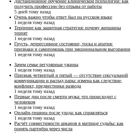
Дистанционное обучение клинической психологии: как
получить профессию без отрыва от работы
5 дней тому назад
Очень важно чтобы ответ был на русском языке
1 неделя тому назад
Терпение как защитная стратегия: почему женщины
терпят
1 неделя тому назад
Грусть, депрессивное состояние, тоска и апатия:
признаки и самопомощь при эмоциональном выгорании
1 неделя тому назад
Зачем семье регулярные ужины
1 неделя тому назад
Признак четвертый и пятый — отсутствие сексуальной
коммуникации и распад пары: измена как следствие,
конфликт, предвестники развода
1 неделя тому назад
Первые дни после смерти мужа: что происходит с
человеком
1 неделя тому назад
Онлайн-тишина после ухода: как справляться
1 неделя тому назад
Расчёт совместимости арканов в матрице судьбы: как
понять партнёра через числа