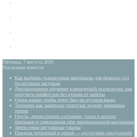
Измена
Слушать своё тело
Новый год
PSYECO
Пятница, 7 августа 2026
Последние новости
Как выбрать упаковочные материалы для бизнеса: гид
по оптовым закупкам
Дистанционное обучение клинической психологии: как
получить профессию без отрыва от работы
Очень важно чтобы ответ был на русском языке
Терпение как защитная стратегия: почему женщины
терпят
Грусть, депрессивное состояние, тоска и апатия:
признаки и самопомощь при эмоциональном выгорании
Зачем семье регулярные ужины
Признак четвертый и пятый — отсутствие сексуальной