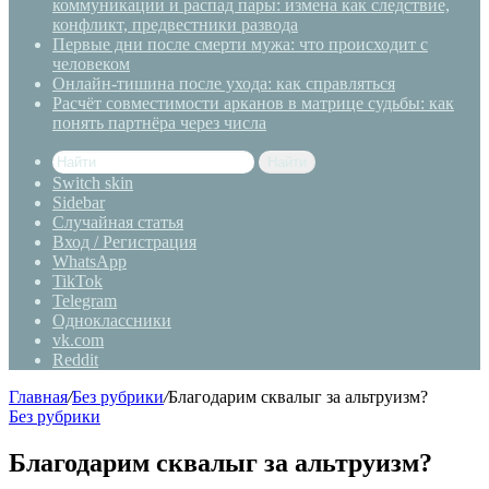
коммуникации и распад пары: измена как следствие,
конфликт, предвестники развода
Первые дни после смерти мужа: что происходит с
человеком
Онлайн-тишина после ухода: как справляться
Расчёт совместимости арканов в матрице судьбы: как
понять партнёра через числа
Найти
Switch skin
Sidebar
Случайная статья
Вход / Регистрация
WhatsApp
TikTok
Telegram
Одноклассники
vk.com
Reddit
Главная
/
Без рубрики
/
Благодарим сквалыг за альтруизм?
Без рубрики
Благодарим сквалыг за альтруизм?