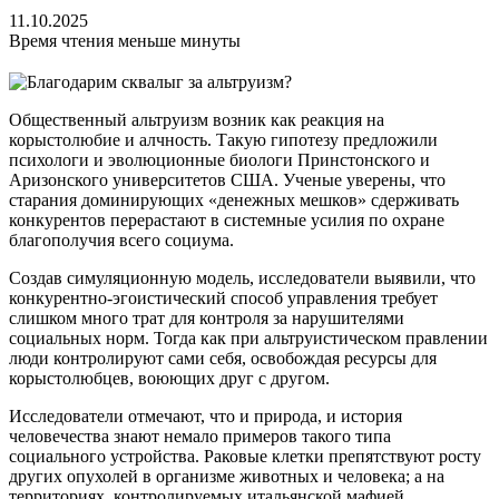
11.10.2025
Время чтения меньше минуты
Общественный альтруизм возник как реакция на
корыстолюбие и алчность. Такую гипотезу предложили
психологи и эволюционные биологи Принстонского и
Аризонского университетов США. Ученые уверены, что
старания доминирующих «денежных мешков» сдерживать
конкурентов перерастают в системные усилия по охране
благополучия всего социума.
Создав симуляционную модель, исследователи выявили, что
конкурентно-эгоистический способ управления требует
слишком много трат для контроля за нарушителями
социальных норм. Тогда как при альтруистическом правлении
люди контролируют сами себя, освобождая ресурсы для
корыстолюбцев, воюющих друг с другом.
Исследователи отмечают, что и природа, и история
человечества знают немало примеров такого типа
социального устройства. Раковые клетки препятствуют росту
других опухолей в организме животных и человека; а на
территориях, контролируемых итальянской мафией,