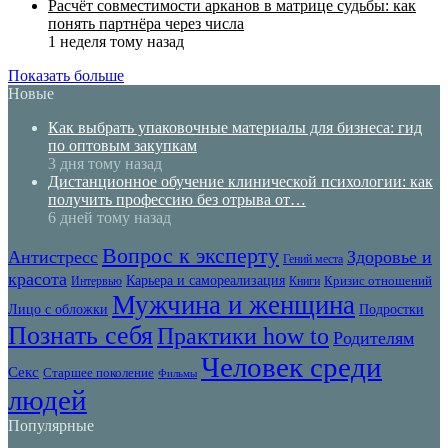
Расчёт совместимости арканов в матрице судьбы: как
понять партнёра через числа
1 неделя тому назад
Показать больше
Новые
Как выбрать упаковочные материалы для бизнеса: гид
по оптовым закупкам
3 дня тому назад
Дистанционное обучение клинической психологии: как
получить профессию без отрыва от…
6 дней тому назад
Вопрос к эксперту
Антистресс
Здоровье и
Гений места
красота
Карьера и самореализация
Кризис отношений
Интервью
Книги
Мужчина и женщина
Лицо с обложки
Подростки
Познать себя
Практики how to
Родителям
Человек среди
Секс
Старшее поколение
Фильмы
людей
Популярные