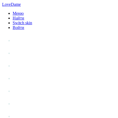
LoveDame
Меню
Найти
Switch skin
Войти
Личный опыт
Статьи
Стиль жизни
Точка зрения
Антистресс
Вопрос к эксперту
Гений места