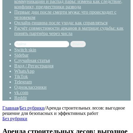
коммуникации и распад пары: измена как следствие,
конфликт, предвестники развода
Первые дни после смерти мужа: что происходит с
человеком
Онлайн-тишина после ухода: как справляться
Расчёт совместимости арканов в матрице судьбы: как
понять партнёра через числа
Найти
Switch skin
Sidebar
Случайная статья
Вход / Регистрация
WhatsApp
TikTok
Telegram
Одноклассники
vk.com
Reddit
Главная
/
Без рубрики
/
Аренда строительных лесов: выгодное
решение для безопасных и эффективных работ
Без рубрики
Аренда строительных лесов: выгодное