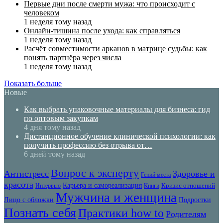
Первые дни после смерти мужа: что происходит с
человеком
1 неделя тому назад
Онлайн-тишина после ухода: как справляться
1 неделя тому назад
Расчёт совместимости арканов в матрице судьбы: как
понять партнёра через числа
1 неделя тому назад
Показать больше
Новые
Как выбрать упаковочные материалы для бизнеса: гид
по оптовым закупкам
4 дня тому назад
Дистанционное обучение клинической психологии: как
получить профессию без отрыва от…
6 дней тому назад
Вопрос к эксперту
Антистресс
Здоровье и
Гений места
красота
Карьера и самореализация
Кризис отношений
Интервью
Книги
Мужчина и женщина
Лицо с обложки
Подростки
Познать себя
Практики how to
Родителям