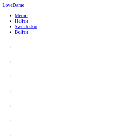
LoveDame
Меню
Найти
Switch skin
Войти
Личный опыт
Статьи
Стиль жизни
Точка зрения
Антистресс
Вопрос к эксперту
Гений места