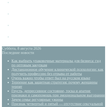
Измена
Слушать своё тело
Новый год
PSYECO
Суббота, 8 августа 2026
Последние новости
Как выбрать упаковочные материалы для бизнеса: гид
по оптовым закупкам
Дистанционное обучение клинической психологии: как
получить профессию без отрыва от работы
Очень важно чтобы ответ был на русском языке
Терпение как защитная стратегия: почему женщины
терпят
Грусть, депрессивное состояние, тоска и апатия:
признаки и самопомощь при эмоциональном выгорании
Зачем семье регулярные ужины
Признак четвертый и пятый — отсутствие сексуальной