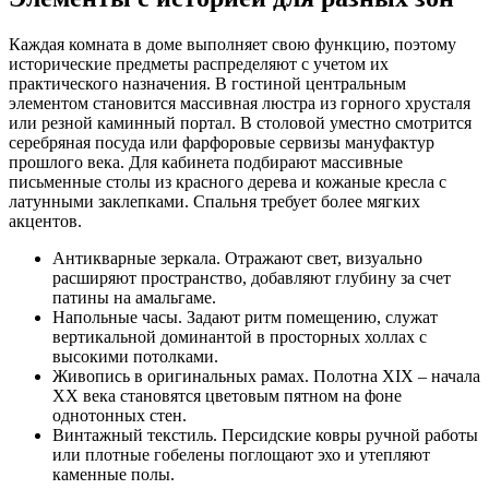
Каждая комната в доме выполняет свою функцию, поэтому
исторические предметы распределяют с учетом их
практического назначения. В гостиной центральным
элементом становится массивная люстра из горного хрусталя
или резной каминный портал. В столовой уместно смотрится
серебряная посуда или фарфоровые сервизы мануфактур
прошлого века. Для кабинета подбирают массивные
письменные столы из красного дерева и кожаные кресла с
латунными заклепками. Спальня требует более мягких
акцентов.
Антикварные зеркала. Отражают свет, визуально
расширяют пространство, добавляют глубину за счет
патины на амальгаме.
Напольные часы. Задают ритм помещению, служат
вертикальной доминантой в просторных холлах с
высокими потолками.
Живопись в оригинальных рамах. Полотна XIX – начала
XX века становятся цветовым пятном на фоне
однотонных стен.
Винтажный текстиль. Персидские ковры ручной работы
или плотные гобелены поглощают эхо и утепляют
каменные полы.