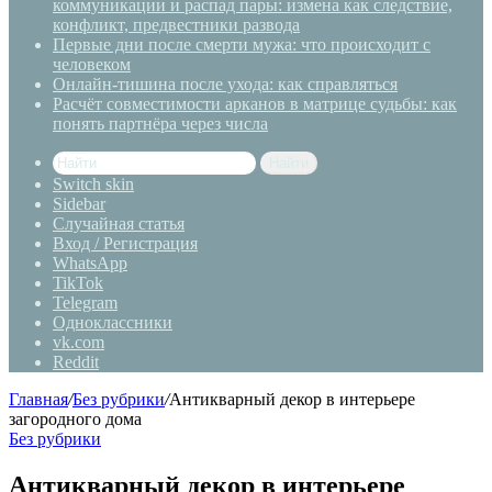
коммуникации и распад пары: измена как следствие,
конфликт, предвестники развода
Первые дни после смерти мужа: что происходит с
человеком
Онлайн-тишина после ухода: как справляться
Расчёт совместимости арканов в матрице судьбы: как
понять партнёра через числа
Найти
Switch skin
Sidebar
Случайная статья
Вход / Регистрация
WhatsApp
TikTok
Telegram
Одноклассники
vk.com
Reddit
Главная
/
Без рубрики
/
Антикварный декор в интерьере
загородного дома
Без рубрики
Антикварный декор в интерьере