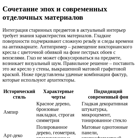
Сочетание эпох и современных
отделочных материалов
Интеграция старинных предметов в актуальный интерьер
требует знания характеристик материалов. Гладкие
поверхности подчеркивают сложную резьбу и следы времени
на антиквариате. Антипример – размещение викторианского
кресла с цветочной обивкой на фоне пестрых обоев с
вензелями. Глаз не может сфокусироваться на предмете,
возникает визуальный шум. Правильное решение – поставить
это же кресло у стены, выкрашенной матовой графитовой
краской. Ниже представлены удачные комбинации фактур,
которые используют архитекторы.
Исторический
Характерные
Подходящий
стиль
черты
современный фон
Красное дерево,
Гладкая декоративная
бронзовые
штукатурка,
Ампир
накладки, строгая
микроцемент,
симметрия
тонированное стекло
Полированное
Матовые однотонные
дерево, геометрия,
панели,
Арт-деко