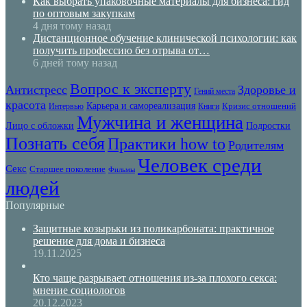
Как выбрать упаковочные материалы для бизнеса: гид
по оптовым закупкам
4 дня тому назад
Дистанционное обучение клинической психологии: как
получить профессию без отрыва от…
6 дней тому назад
Вопрос к эксперту
Антистресс
Здоровье и
Гений места
красота
Карьера и самореализация
Кризис отношений
Интервью
Книги
Мужчина и женщина
Лицо с обложки
Подростки
Познать себя
Практики how to
Родителям
Человек среди
Секс
Старшее поколение
Фильмы
людей
Популярные
Защитные козырьки из поликарбоната: практичное
решение для дома и бизнеса
19.11.2025
Кто чаще разрывает отношения из-за плохого секса:
мнение социологов
20.12.2023