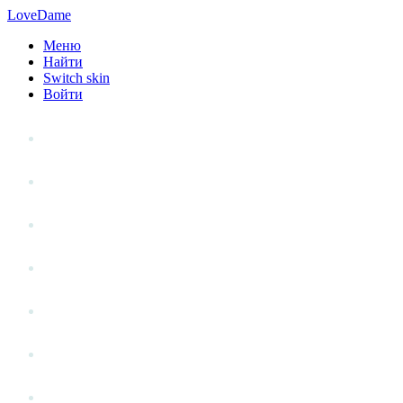
LoveDame
Меню
Найти
Switch skin
Войти
Личный опыт
Статьи
Стиль жизни
Точка зрения
Антистресс
Вопрос к эксперту
Гений места