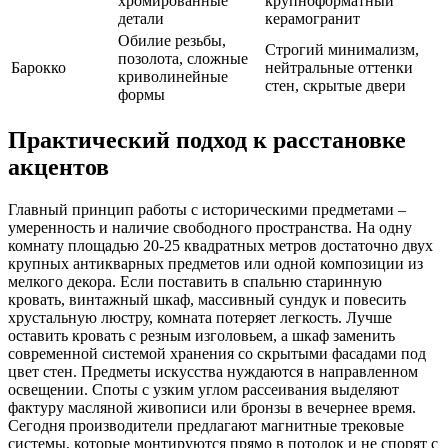
хромированные
крупноформатный
детали
керамогранит
Обилие резьбы,
Строгий минимализм,
позолота, сложные
Барокко
нейтральные оттенки
криволинейные
стен, скрытые двери
формы
Практический подход к расстановке
акцентов
Главный принцип работы с историческими предметами –
умеренность и наличие свободного пространства. На одну
комнату площадью 20-25 квадратных метров достаточно двух
крупных антикварных предметов или одной композиции из
мелкого декора. Если поставить в спальню старинную
кровать, винтажный шкаф, массивный сундук и повесить
хрустальную люстру, комната потеряет легкость. Лучше
оставить кровать с резным изголовьем, а шкаф заменить
современной системой хранения со скрытыми фасадами под
цвет стен. Предметы искусства нуждаются в направленном
освещении. Споты с узким углом рассеивания выделяют
фактуру масляной живописи или бронзы в вечернее время.
Сегодня производители предлагают магнитные трековые
системы, которые монтируются прямо в потолок и не спорят с