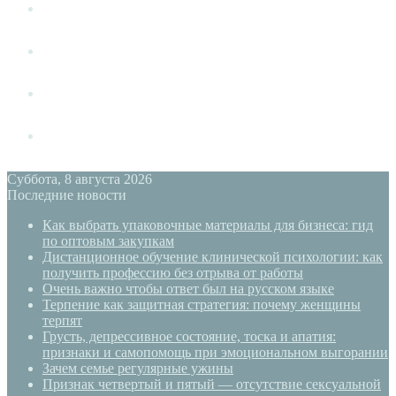
Измена
Слушать своё тело
Новый год
PSYECO
Суббота, 8 августа 2026
Последние новости
Как выбрать упаковочные материалы для бизнеса: гид
по оптовым закупкам
Дистанционное обучение клинической психологии: как
получить профессию без отрыва от работы
Очень важно чтобы ответ был на русском языке
Терпение как защитная стратегия: почему женщины
терпят
Грусть, депрессивное состояние, тоска и апатия:
признаки и самопомощь при эмоциональном выгорании
Зачем семье регулярные ужины
Признак четвертый и пятый — отсутствие сексуальной