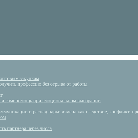
 оптовым закупкам
олучить профессию без отрыва от работы
ят
аки и самопомощь при эмоциональном выгорании
ммуникации и распад пары: измена как следствие, конфликт, пр
ком
ять партнёра через числа