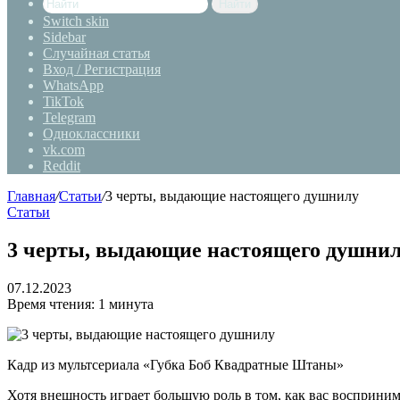
Найти
Switch skin
Sidebar
Случайная статья
Вход / Регистрация
WhatsApp
TikTok
Telegram
Одноклассники
vk.com
Reddit
Главная
/
Статьи
/
3 черты, выдающие настоящего душнилу
Статьи
3 черты, выдающие настоящего душни
07.12.2023
Время чтения: 1 минута
Кадр из мультсериала «Губка Боб Квадратные Штаны»
Хотя внешность играет большую роль в том, как вас восприни