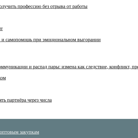
олучить профессию без отрыва от работы
ят
аки и самопомощь при эмоциональном выгорании
ммуникации и распад пары: измена как следствие, конфликт, пр
ком
ять партнёра через числа
 оптовым закупкам