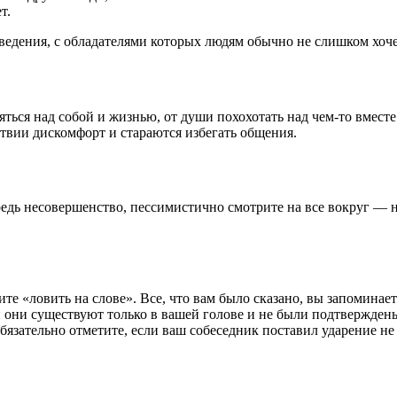
т.
едения, с обладателями которых людям обычно не слишком хоче
яться над собой и жизнью, от души похохотать над чем-то вмест
вии дискомфорт и стараются избегать общения.
едь несовершенство, пессимистично смотрите на все вокруг — н
е «ловить на слове». Все, что вам было сказано, вы запоминает
 они существуют только в вашей голове и не были подтверждены 
бязательно отметите, если ваш собеседник поставил ударение не 