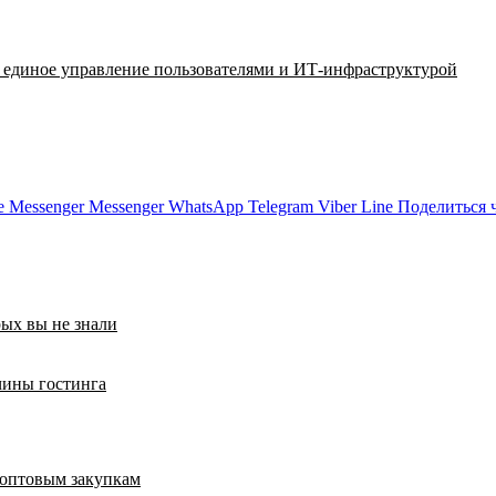
a: единое управление пользователями и ИТ-инфраструктурой
e
Messenger
Messenger
WhatsApp
Telegram
Viber
Line
Поделиться 
рых вы не знали
чины гостинга
 оптовым закупкам